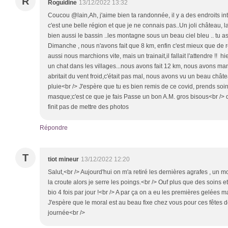
R
Roguidine
13/12/2022 13:32
Coucou @lain,Ah, j'aime bien ta randonnée, il y a des endroits inté
c'est une belle région et que je ne connais pas..Un joli château, la 
bien aussi le bassin ..les montagne sous un beau ciel bleu .. tu as
Dimanche , nous n'avons fait que 8 km, enfin c'est mieux que de res
aussi nous marchions vite, mais un trainait,il fallait l'attendre !! h
un chat dans les villages...nous avons fait 12 km, nous avons m
abritait du vent froid,c'était pas mal, nous avons vu un beau châtea
pluie<br /> J'espère que tu es bien remis de ce covid, prends soin 
masque;c'est ce que je fais Passe un bon A.M. gros bisous<br /> q
finit pas de mettre des photos
Répondre
T
tiot mineur
13/12/2022 12:20
Salut,<br /> Aujourd'hui on m'a retiré les dernières agrafes , un
la croute alors je serre les poings.<br /> Ouf plus que des soins et
bio 4 fois par jour !<br /> A par ça on a eu les premières gelées m
J'espère que le moral est au beau fixe chez vous pour ces fêtes 
journée<br />