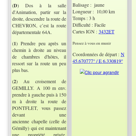
Balisage : jaune
D
(
) Dos à la salle
Longueur : 10,00 km
d'Animation, partir sur la
Temps : 3 h
droite, descendre la route de
Difficulté : Facile
CHEVRON, c’est la route
Cartes IGN :
3432ET
départementale 64A.
1
(
) Prendre peu après un
Pensez à vous en munir
chemin à droite au niveau
Coordonnées de départ :
N
de chambres d'hôtes, il
45.670777° / E 6.330819°
ressort sur la route un peu
plus bas.
2
(
) Au croisement de
GEMILLY. A 100 m env.
prendre à gauche puis à 150
m à droite la route de
PONTFLET, vous passez
devant une
ancienne chapelle (celle de
Gémilly) qui est maintenant
une propriété privée.