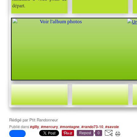
départ.
Rédigé par
Ptit Randonneur
Publié dans
#gilly
,
#mercury
,
#montagne
,
#rando73-10
,
#savoie
Repost
0