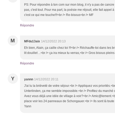
PS: Pour répondre à ton com sur mon blog, il n'y a pas de cancre
pas, c'est tout. Pour ma part, la poésie me réjouit, elle fait appel à
c'est ce qui me touche!!!<br /> Re-bisous<br /> MF
Répondre
M
MFdu13aix
14/12/2022 20:13
Eh bien, Alain, ça caille chez toi !!!<br /> Réchauffe-toi dans les
lit douillet ...<br /> ça ira mieux tu verras,<br /> Gros bisous plei
Répondre
Y
yannn
14/12/2022 20:11
J'ai lu la brièveté de votre séjour.<br /> Appliquez vos priorités.<
Unterlinden, ça me semble impossible.<br /> Profitez du marché d
Avez vous déjà une idée de village à voir?<br /> Amic@lement.<br /
place voir les 24 panneaux de Schongauer.<br /> Ils sont là toute
Yann