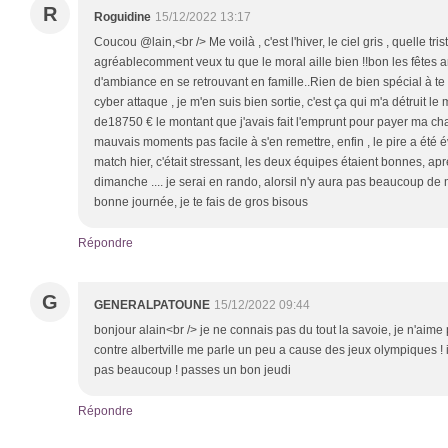
R
Roguidine
15/12/2022 13:17
Coucou @lain,<br /> Me voilà , c'est l'hiver, le ciel gris , quelle tr
agréablecomment veux tu que le moral aille bien !!bon les fêtes a
d'ambiance en se retrouvant en famille..Rien de bien spécial à te ra
cyber attaque , je m'en suis bien sortie, c'est ça qui m'a détruit le m
de18750 € le montant que j'avais fait l'emprunt pour payer ma chau
mauvais moments pas facile à s'en remettre, enfin , le pire a été évi
match hier, c'était stressant, les deux équipes étaient bonnes, aprè
dimanche .... je serai en rando, alorsil n'y aura pas beaucoup de 
bonne journée, je te fais de gros bisous
Répondre
G
GENERALPATOUNE
15/12/2022 09:44
bonjour alain<br /> je ne connais pas du tout la savoie, je n'ai
contre albertville me parle un peu a cause des jeux olympiques ! il f
pas beaucoup ! passes un bon jeudi
Répondre