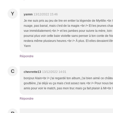
Y
yannn
13/12/2022 15:46
Je me suis pris au jeu de lire en entier la légende de Myrtille.<br
nuage, pas banal, mais c'est de la magie.<br /> Et les jeunes cha
vue immédiatement,<br /> et les jambes pour suivre la mère, loin 
pourrai plus voir cette baie violette sans penser à ton conte de Noë
restera même plusieurs heures.<br /> À plus. Et elles devaient être
Yann
Répondre
C
chevrette13
13/12/2022 14:01
bonjour Alain<br /> j'ai regardé ton album, j'ai bien aimé ce châtea
gouttière, j'ai déjà vu ça mais c'est assez rare.<br /> Pour nous 
amis pour voir le match, pas mon truc mais ça fait plaisir à Mr<br 
Répondre