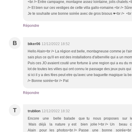
<br /> Entre campagne, montagne assez lointaine, jolis chalets.<b
/> Et bien sur ces vestiges de cette villa gallo-romaine.<br /> Sûre
Je te souhaite une bonne soirée avec de gros bisous ♥<br /> <br
Répondre
B
biker06
12/12/2022 18:52
Hello Alain<br /> La région est belle, montagneuse comme je l'ai
sais plus ce qu'il en est des installations d'alberville qui a un m
Puis ces JO avaient couté une fortune à une region qui a eu du mal
lot de toutes les villes qui ont connu le passage des jeux puis qui
si ici il y a des fées peut etre qu'avec une baguette magique la b
/> Bonne soirée<br /> Pat
Répondre
T
trublion
12/12/2022 18:32
Encore une belle balade que tu nous proposes sur les 
Mais déjà la nature y est bien jolie !<br /> Un beau co
Alain pour les photos<br /> Passe une bonne soirée<br />