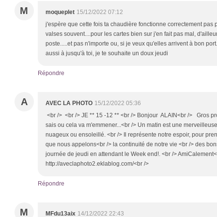
M
moqueplet
15/12/2022 07:12
j'espère que cette fois ta chaudière fonctionne correctement pas 
valses souvent....pour les cartes bien sur j'en fait pas mal, d'ailleur
poste.....et pas n'importe ou, si je veux qu'elles arrivent à bon por
aussi à jusqu'à toi, je te souhaite un doux jeudi
Répondre
A
AVEC LA PHOTO
15/12/2022 05:36
<br /> <br /> JE ** 15 -12 ** <br /> Bonjour ALAIN<br /> Gros pr
sais ou cela va m'emmener...<br /> Un matin est une merveilleuse 
nuageux ou ensoleillé. <br /> Il représente notre espoir, pour pr
que nous appelons<br /> la continuité de notre vie <br /> des b
journée de jeudi en attendant le Week end!. <br /> AmiCalement<b
http://aveclaphoto2.eklablog.com/<br />
Répondre
M
MFdu13aix
14/12/2022 22:43