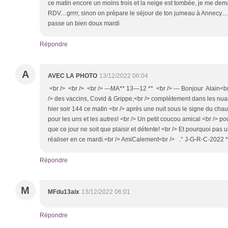
ce matin encore un moins trois et la neige est tombée, je me dema
RDV....grrrr, sinon on prépare le séjour de ton jumeau à Annecy......
passe un bien doux mardi
Répondre
A
AVEC LA PHOTO
13/12/2022 06:04
<br /> <br /> <br /> ---MA** 13—12 ** <br /> --- Bonjour Alain<br
/> des vaccins, Covid & Grippe,<br /> complètement dans les nu
hier soir 144 ce matin <br /> après une nuit sous le signe du chaud e
pour les uns et les autres! <br /> Un petit coucou amical <br /> 
que ce jour ne soit que plaisir et détente! <br /> Et pourquoi pas
réaliser en ce mardi.<br /> AmiCalement<br /> .° J-G-R-C-2022 *
Répondre
M
MFdu13aix
13/12/2022 06:01
Répondre