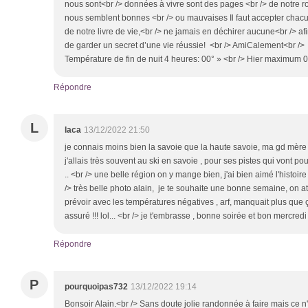
nous sont<br /> données à vivre sont des pages <br /> de notre 
nous semblent bonnes <br /> ou mauvaises Il faut accepter chacu
de notre livre de vie,<br /> ne jamais en déchirer aucune<br /> afi
de garder un secret d’une vie réussie! <br /> AmiCalement<br />
Température de fin de nuit 4 heures: 00° » <br /> Hier maximum 0
Répondre
L
laca
13/12/2022 21:50
je connais moins bien la savoie que la haute savoie, ma gd mère
j'allais très souvent au ski en savoie , pour ses pistes qui vont pou
.. <br /> une belle région on y mange bien, j'ai bien aimé l'histoire 
/> très belle photo alain, je te souhaite une bonne semaine, on atte
prévoir avec les températures négatives , arf, manquait plus que ça
assuré !!! lol... <br /> je t'embrasse , bonne soirée et bon mercredi 
Répondre
P
pourquoipas732
13/12/2022 19:14
Bonsoir Alain.<br /> Sans doute jolie randonnée à faire mais ce n'