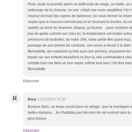
Pluie, toute la journée après un petit voile de neige, ce matin, au ré
nettoyage de la chienne, ce soir: c'était une vraie serpillière !<br /
mazout donnait des signes de faiblesse; j'ai voulu fermer le réserv
voyais que le mazout n'arrivait pas et en tournant le bouton, la cuis
saletés au fond du réservoir. Depuis, ça tourne ... pour combien 
pas de gelée comme par chez toi; la température est restée autou
prévisions de festivités; de notre côté, notre petite-fille ayant re
passage de son permis de conduire, son oncle a réussi à la faire i
Bernadette, (en espérant qu'elle aura son permis), et passera les f
travail car ses enfants travaillent ce jour là, elle commandera chez
compte bien me faire un bon repas, même tout seul ! On fera mieux 
Bernadette
Répondre
R
Rozy
13/12/2022 16:30
Bonjour Alain, un beau circuit dans ce village ; que la montagne es
belles maisons .. Je n'habitais pas très loin de cet endroit sans le
gros bisous
Répondre