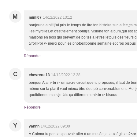
M
mimi07
14/12/2022 13:12
bonjour alain!!!!j'ai pris le temps de lire ton histoire sur la fee,ça
lles myrtilles,et c'est telement bon!!j'ai visione ton album,qui est 
maisons en bois qui servent de boites a letres!!etpuis des fleurs
tyroll!<br /> merci pour les photos!!bonne semaine et gros bisous
Répondre
C
chevrette13
14/12/2022 12:28
bonjour Alain<br /> un sacré circuit que tu proposes, il faut de b
même sur la plat il vaut mieux être équipé convenablement. Moi j
quotidienne mais je fais ça différemment<br /> bisous
Répondre
Y
yannn
14/12/2022 09:00
À Colmar tu penses pouvoir aller à un musée, et aux églises?<br /