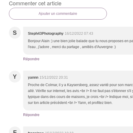
Commenter cet article
Ajouter un commentaire
S
Steph43Photography
16/12/2022 07:43
Bonjour Alain :) une bien jolie balade que tu nous proposes en pay
l'eau , j'adore , merci du partage , amitiés d'Auvergne :)
Répondre
Y
yannn
15/12/2022 20:31
Proche de Colmar, il y a Kaysersberg, assez vanté pour son march
allé. Vérifie sur internet, les avis.<br /> Il ne faut pas s'étonner 
typique dans des cours de maisons, je crois.<br /> Indique moi, si 
sur ton article précédent.<br /> Yann, et profitez bien.
Répondre
F