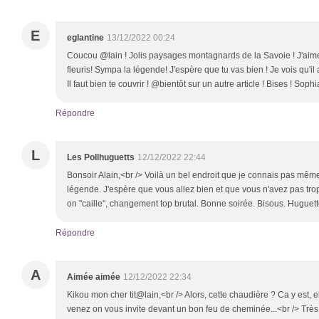
E
eglantine
13/12/2022 00:24
Coucou @lain ! Jolis paysages montagnards de la Savoie ! J'aim
fleuris! Sympa la légende! J'espère que tu vas bien ! Je vois qu'il
Il faut bien te couvrir ! @bientôt sur un autre article ! Bises ! Sophi
Répondre
L
Les Pollhuguetts
12/12/2022 22:44
Bonsoir Alain,<br /> Voilà un bel endroit que je connais pas mê
légende. J'espère que vous allez bien et que vous n'avez pas trop 
on "caille", changement top brutal. Bonne soirée. Bisous. Huguet
Répondre
A
Aimée aimée
12/12/2022 22:34
Kikou mon cher tit@lain,<br /> Alors, cette chaudière ? Ca y est, 
venez on vous invite devant un bon feu de cheminée...<br /> Très