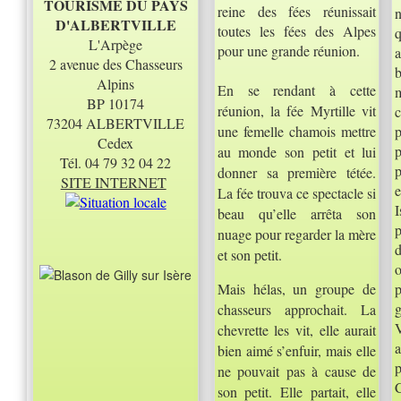
TOURISME DU PAYS
reine des fées réunissait
D'ALBERTVILLE
toutes les fées des Alpes
L'Arpège
pour une grande réunion.
2 avenue des Chasseurs
Alpins
En se rendant à cette
BP 10174
réunion, la fée Myrtille vit
c
73204 ALBERTVILLE
une femelle chamois mettre
p
Cedex
au monde son petit et lui
Tél. 04 79 32 04 22
donner sa première tétée.
SITE INTERNET
e
La fée trouva ce spectacle si
I
beau qu’elle arrêta son
p
nuage pour regarder la mère
d
et son petit.
Mais hélas, un groupe de
g
chasseurs approchait. La
V
chevrette les vit, elle aurait
bien aimé s’enfuir, mais elle
ne pouvait pas à cause de
son petit. Elle partait, elle