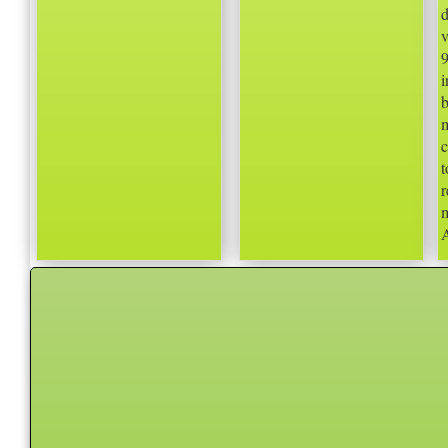
d
v
c
t
A