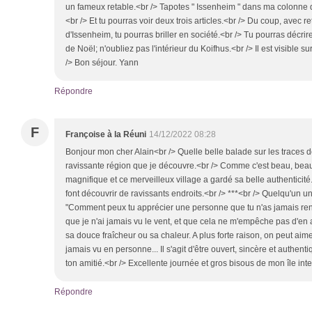
un fameux retable.<br /> Tapotes " Issenheim " dans ma colonne d
<br /> Et tu pourras voir deux trois articles.<br /> Du coup, avec r
d'Issenheim, tu pourras briller en société.<br /> Tu pourras décrir
de Noël; n'oubliez pas l'intérieur du Koifhus.<br /> Il est visible s
/> Bon séjour. Yann
Répondre
F
Françoise à la Réuni
14/12/2022 08:28
Bonjour mon cher Alain<br /> Quelle belle balade sur les traces
ravissante région que je découvre.<br /> Comme c'est beau, beauc
magnifique et ce merveilleux village a gardé sa belle authenticité
font découvrir de ravissants endroits.<br /> ***<br /> Quelqu'un u
"Comment peux tu apprécier une personne que tu n'as jamais renco
que je n'ai jamais vu le vent, et que cela ne m'empêche pas d'en a
sa douce fraîcheur ou sa chaleur. A plus forte raison, on peut aim
jamais vu en personne... Il s'agit d'être ouvert, sincère et authe
ton amitié.<br /> Excellente journée et gros bisous de mon île int
Répondre