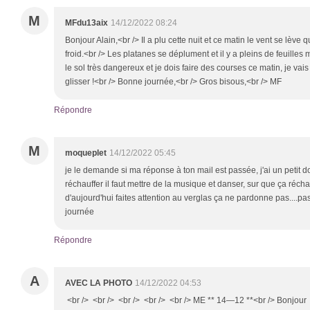
M
MFdu13aix
14/12/2022 08:24
Bonjour Alain,<br /> Il a plu cette nuit et ce matin le vent se lèv
froid.<br /> Les platanes se déplument et il y a pleins de feuilles
le sol très dangereux et je dois faire des courses ce matin, je va
glisser !<br /> Bonne journée,<br /> Gros bisous,<br /> MF
Répondre
M
moqueplet
14/12/2022 05:45
je le demande si ma réponse à ton mail est passée, j'ai un petit do
réchauffer il faut mettre de la musique et danser, sur que ça réchauf
d'aujourd'hui faites attention au verglas ça ne pardonne pas....p
journée
Répondre
A
AVEC LA PHOTO
14/12/2022 04:53
<br /> <br /> <br /> <br /> <br /> ME ** 14—12 **<br /> Bonjour 