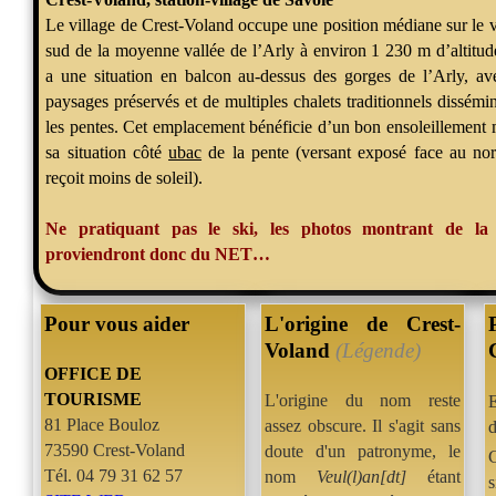
Le village de Crest-Voland occupe une position médiane sur le v
sud de la moyenne vallée de l’Arly à environ 1 230 m d’altitude
a une situation en balcon au-dessus des gorges de l’Arly, av
paysages préservés et de multiples chalets traditionnels dissémi
les pentes. Cet emplacement bénéficie d’un bon ensoleillement 
sa situation côté
ubac
de la pente (versant exposé face au nor
reçoit moins de soleil).
Ne pratiquant pas le ski, les photos montrant de la 
proviendront donc du NET…
Pour vous aider
L'origine de Crest-
Voland
(Légende)
OFFICE DE
TOURISME
L'origine du nom reste
E
81 Place Bouloz
assez obscure. Il s'agit sans
73590 Crest-Voland
doute d'un patronyme, le
Tél.
04 79 31 62 57
nom
Veul(l)an[dt]
étant