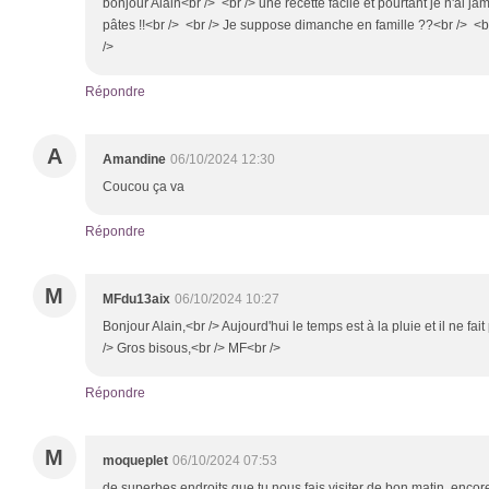
bonjour Alain<br /> <br /> une recette facile et pourtant je n'ai jam
pâtes !!<br /> <br /> Je suppose dimanche en famille ??<br /> <
/>
Répondre
A
Amandine
06/10/2024 12:30
Coucou ça va
Répondre
M
MFdu13aix
06/10/2024 10:27
Bonjour Alain,<br /> Aujourd'hui le temps est à la pluie et il ne f
/> Gros bisous,<br /> MF<br />
Répondre
M
moqueplet
06/10/2024 07:53
de superbes endroits que tu nous fais visiter de bon matin, encor