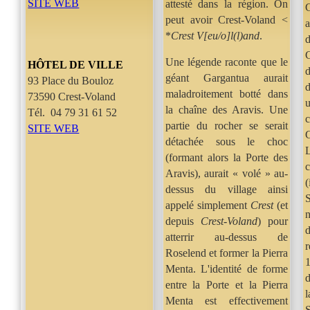
SITE WEB
attesté dans la région. On
peut avoir Crest-Voland <
*
Crest V[eu/o]l(l)and
.
d
C
Une légende raconte que le
HÔTEL DE VILLE
d
géant Gargantua aurait
93 Place du Bouloz
d
maladroitement botté dans
73590 Crest-Voland
u
la chaîne des Aravis. Une
Tél.
04 79 31 61 52
c
partie du rocher se serait
SITE WEB
G
détachée sous le choc
L
(formant alors la Porte des
c
Aravis), aurait « volé » au-
dessus du village ainsi
S
appelé simplement
Crest
(et
n
depuis
Crest-Voland
) pour
d
atterrir au-dessus de
Roselend et former la Pierra
Menta. L'identité de forme
entre la Porte et la Pierra
Menta est effectivement
S