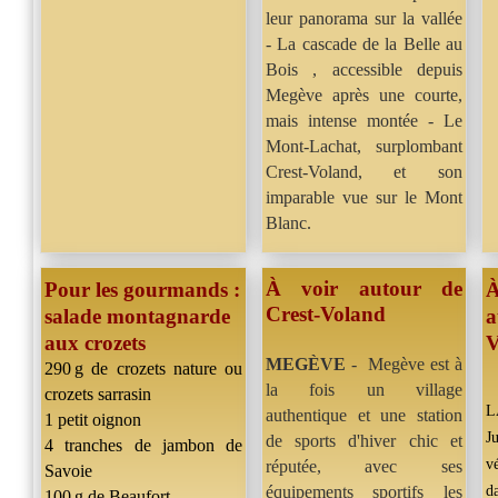
leur panorama sur la vallée
- La cascade de la Belle au
Bois , accessible depuis
Megève après une courte,
mais intense montée - Le
Mont-Lachat, surplombant
Crest-Voland, et son
imparable vue sur le Mont
Blanc.
À voir autour de
Pour les gourmands :
À
Crest-Voland
salade montagnarde
a
aux crozets
V
MEGÈVE
- Megève est à
290 g de crozets nature ou
la fois un village
crozets sarrasin
L
authentique et une station
1 petit oignon
J
de sports d'hiver chic et
4 tranches de jambon de
v
réputée, avec ses
Savoie
équipements sportifs les
d
100 g de Beaufort