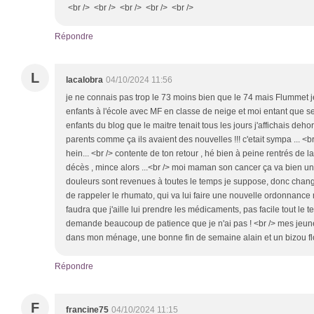
<br /> <br /> <br /> <br /> <br />
Répondre
L
lacalobra
04/10/2024 11:56
je ne connais pas trop le 73 moins bien que le 74 mais Flummet je
enfants à l'école avec MF en classe de neige et moi entant que secr
enfants du blog que le maitre tenait tous les jours j'affichais deho
parents comme ça ils avaient des nouvelles !!! c'etait sympa ... <b
hein... <br /> contente de ton retour , hé bien à peine rentrés de l
décès , mince alors ...<br /> moi maman son cancer ça va bien u
douleurs sont revenues à toutes le temps je suppose, donc chan
de rappeler le rhumato, qui va lui faire une nouvelle ordonnance 
faudra que j'aille lui prendre les médicaments, pas facile tout le te
demande beaucoup de patience que je n'ai pas ! <br /> mes jeune
dans mon ménage, une bonne fin de semaine alain et un bizou fl
Répondre
F
francine75
04/10/2024 11:15