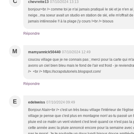
C
chevrette13
07/10/2024 13:13
bonjour<br /> comme toi je n'ai jamais pratiqué le ski et je n'en ai
neige...ma soeur avait un studio en station de ski, elle m'offrait d
jamais intéressée !! à la plage j'y cours !<br /> bisous
Répondre
M
mamyannick50440
07/10/2024 12:49
coucou village que je ne connais pas ; merci pour la carte qui m'a
avons un ciel bien bleu mais le fond de l'air est froid - je revien
/> <br /> https://scrapstutoriels.blogspot.com/
Répondre
E
edelweiss
07/10/2024 09:49
Bonjour Alain<br /> c'est un très beau village l'intérieur de l'égli
village je pense que c'est plus en montagne non! as-tu passé un
pluie est ce matin un vent violent c'est levé quand ce n'est pas la pl
cette année avec la pluie annoncé encore pour la semaine avec un
pas le moral. Je te souhaite un doux lundi bisous douce amitié<b