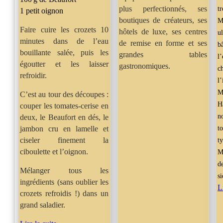
plus perfectionnés, ses
t
1 petit oignon
boutiques de créateurs, ses
M
Faire cuire les crozets 10
hôtels de luxe, ses centres
u
minutes dans de l’eau
de remise en forme et ses
b
bouillante salée, puis les
grandes tables
l
égoutter et les laisser
gastronomiques.
c
refroidir.
l’
M
C’est au tour des découpes :
H
couper les tomates-cerise en
n
deux, le Beaufort en dés, le
jambon cru en lamelle et
t
ciseler finement la
t
ciboulette et l’oignon.
M
d
Mélanger tous les
si
ingrédients (sans oublier les
L
crozets refroidis !) dans un
grand saladier.