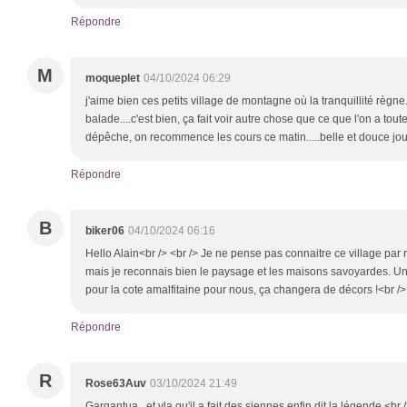
Répondre
M
moqueplet
04/10/2024 06:29
j'aime bien ces petits village de montagne où la tranquillité règne
balade....c'est bien, ça fait voir autre chose que ce que l'on a tout
dépêche, on recommence les cours ce matin.....belle et douce jo
Répondre
B
biker06
04/10/2024 06:16
Hello Alain<br /> <br /> Je ne pense pas connaitre ce village par
mais je reconnais bien le paysage et les maisons savoyardes. Un
pour la cote amalfitaine pour nous, ça changera de décors !<br /
Répondre
R
Rose63Auv
03/10/2024 21:49
Gargantua et vla qu'il a fait des siennes enfin dit la légende <b