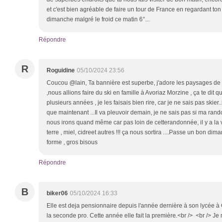
et c'est bien agréable de faire un tour de France en regardant ton
dimanche malgré le froid ce matin 6°...
Répondre
R
Roguidine
05/10/2024 23:56
Coucou @lain, Ta bannière est superbe, j'adore les paysages 
,nous allions faire du ski en famille à Avoriaz Morzine , ça te dit
plusieurs années , je les faisais bien rire, car je ne sais pas skier
que maintenant ...Il va pleuvoir demain, je ne sais pas si ma rand
nous irons quand même car pas loin de cetterandonnée, il y a 
terre , miel, cidreet autres !!! ça nous sortira ....Passe un bon di
forme , gros bisous
Répondre
B
biker06
05/10/2024 16:33
Elle est deja pensionnaire depuis l'année dernière à son lycée à G
la seconde pro. Cette année elle fait la première.<br /> <br /> Je 