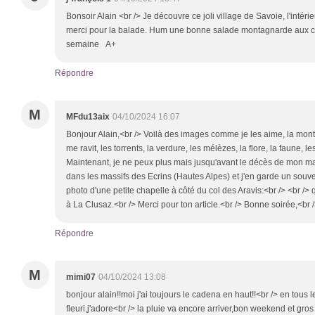
Bonsoir Alain <br /> Je découvre ce joli village de Savoie, l'intéri
merci pour la balade. Hum une bonne salade montagnarde aux cro
semaine A+
Répondre
M
MFdu13aix
04/10/2024 16:07
Bonjour Alain,<br /> Voilà des images comme je les aime, la mont
me ravit, les torrents, la verdure, les mélèzes, la flore, la faune, le
Maintenant, je ne peux plus mais jusqu'avant le décès de mon m
dans les massifs des Ecrins (Hautes Alpes) et j'en garde un souve
photo d'une petite chapelle à côté du col des Aravis:<br /> <br /> q
à La Clusaz.<br /> Merci pour ton article.<br /> Bonne soirée,<br 
Répondre
M
mimi07
04/10/2024 13:08
bonjour alain!!moi j'ai toujours le cadena en haut!!<br /> en tous l
fleuri,j'adore<br /> la pluie va encore arriver,bon weekend et gros