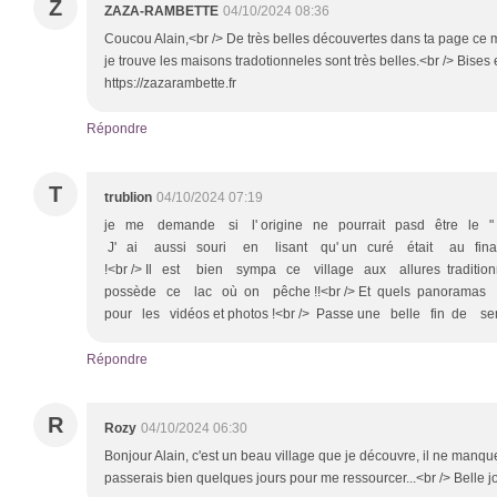
Z
ZAZA-RAMBETTE
04/10/2024 08:36
Coucou Alain,<br /> De très belles découvertes dans ta page ce ma
je trouve les maisons tradotionneles sont très belles.<br /> Bises
https://zazarambette.fr
Répondre
T
trublion
04/10/2024 07:19
je me demande si l' origine ne pourrait pasd être le " crê
J' ai aussi souri en lisant qu' un curé était au fin
!<br /> Il est bien sympa ce village aux allures traditio
possède ce lac où on pêche !!<br /> Et quels panoramas pr
pour les vidéos et photos !<br /> Passe une belle fin de sem
Répondre
R
Rozy
04/10/2024 06:30
Bonjour Alain, c'est un beau village que je découvre, il ne manqu
passerais bien quelques jours pour me ressourcer...<br /> Belle j