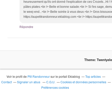
heureusement qu'ils ont donné l'explication de ces Crozets...Hi ! hi
pâtes plates.<br /> Belle et bonne salade.<br /> Si t'es sage, d
le weej-end...<br /> Belle soirée à vous deux.<br /> Gros bisouxxx
https://aupetitrandonneur.eklablog.com <br /> https://aupetitran
Répondre
Theme: Twentyel
Voir le profil de
Ptit Randonneur
sur le portail Eklablog
Top articles
Contact
Signaler un abus
C.G.U.
Cookies et données personnelles
Préférences cookies