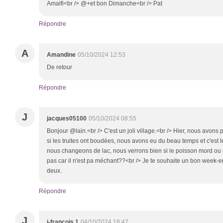
Amalfi<br /> @+et bon Dimanche<br /> Pat
Répondre
A
Amandine
05/10/2024 12:53
De retour
Répondre
J
jacques05100
05/10/2024 08:55
Bonjour @lain.<br /> C'est un joli village.<br /> Hier, nous avons 
si les truites ont boudées, nous avons eu du beau temps et c'est le
nous changeons de lac, nous verrons bien si le poisson mord ou 
pas car il n'est pa méchant??<br /> Je te souhaite un bon week-e
deux.
Répondre
J
j-françois 1
04/10/2024 18:47