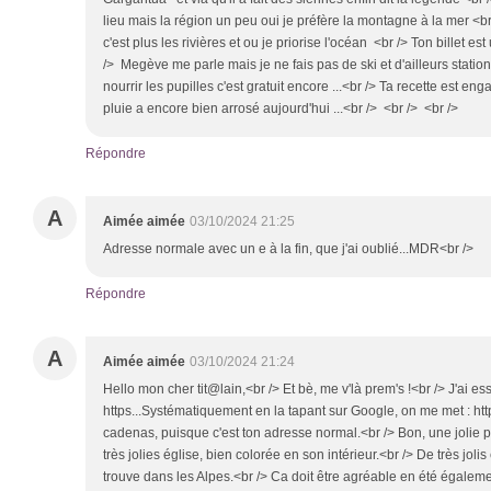
lieu mais la région un peu oui je préfère la montagne à la mer <br
c'est plus les rivières et ou je priorise l'océan <br /> Ton billet e
/> Megève me parle mais je ne fais pas de ski et d'ailleurs statio
nourrir les pupilles c'est gratuit encore ...<br /> Ta recette est en
pluie a encore bien arrosé aujourd'hui ...<br /> <br /> <br />
Répondre
A
Aimée aimée
03/10/2024 21:25
Adresse normale avec un e à la fin, que j'ai oublié...MDR<br />
Répondre
A
Aimée aimée
03/10/2024 21:24
Hello mon cher tit@lain,<br /> Et bè, me v'là prem's !<br /> J'ai e
https...Systématiquement en la tapant sur Google, on me met : http.
cadenas, puisque c'est ton adresse normal.<br /> Bon, une jolie 
très jolies église, bien colorée en son intérieur.<br /> De très jo
trouve dans les Alpes.<br /> Ca doit être agréable en été également