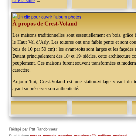
Lire la suite
→
À propos de Crest-Voland
Les maisons traditionnelles sont essentiellement en bois, grâce 
le Haut Val d’Arly. Les toitures ont une faible pente et sont cou
bois de 10 par 50 cm) ; les avant-toits sont larges et les façade
Datant principalement des 18ᵉ et 19ᵉ siècles, cette architecture 
peuplement. Ces maisons furent souvent transformées et modernis
caractère.
Aujourd’hui, Crest-Voland est une station-village vivant du
ayant su préserver son authenticité.
Rédigé par
Ptit Randonneur
Publié dans
#crest
,
#savoie
,
#station
,
#tourisme73
,
#village
,
#voland