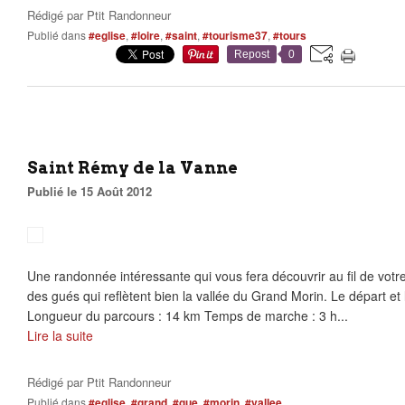
Rédigé par
Ptit Randonneur
Publié dans
#eglise
,
#loire
,
#saint
,
#tourisme37
,
#tours
Repost
0
Saint Rémy de la Vanne
Publié le 15 Août 2012
Une randonnée intéressante qui vous fera découvrir au fil de votr
des gués qui reflètent bien la vallée du Grand Morin. Le départ et l
Longueur du parcours : 14 km Temps de marche : 3 h...
Lire la suite
Rédigé par
Ptit Randonneur
Publié dans
#eglise
,
#grand
,
#gue
,
#morin
,
#vallee