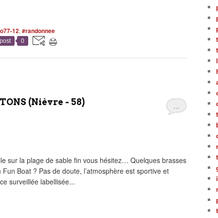
o77-12
,
#randonnee
post
0
ONS (Nièvre - 58)
…
 sur la plage de sable fin vous hésitez… Quelques brasses
 Fun Boat ? Pas de doute, l’atmosphère est sportive et
e surveillée labellisée...