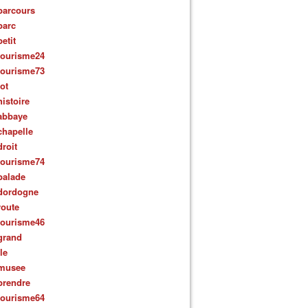
parcours
parc
petit
tourisme24
tourisme73
lot
histoire
abbaye
chapelle
droit
tourisme74
balade
dordogne
route
tourisme46
grand
ile
musee
prendre
tourisme64