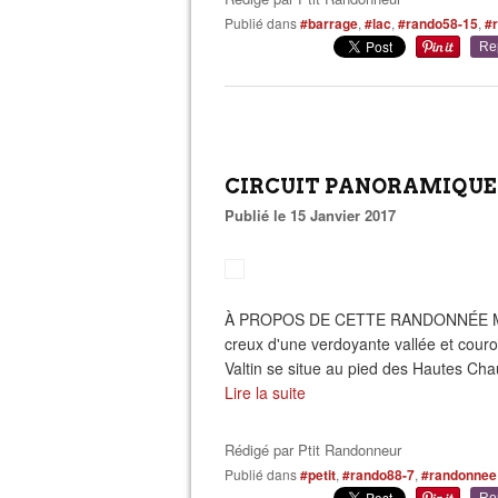
Publié dans
#barrage
,
#lac
,
#rando58-15
,
#
Re
CIRCUIT PANORAMIQUE DU
Publié le 15 Janvier 2017
À PROPOS DE CETTE RANDONNÉE MONTAG
creux d'une verdoyante vallée et couro
Valtin se situe au pied des Hautes Chau
Lire la suite
Rédigé par
Ptit Randonneur
Publié dans
#petit
,
#rando88-7
,
#randonnee