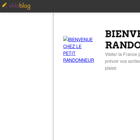
BIENV
RAND
Visiter la France
prévoir vos sorti
plaisir.