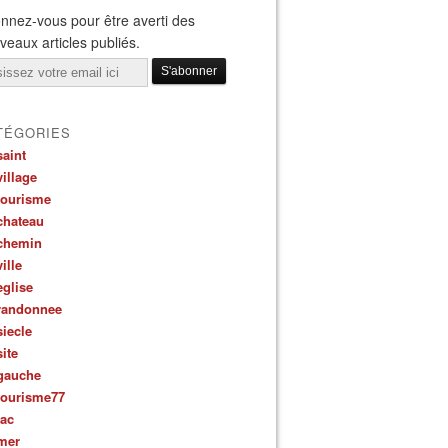
nnez-vous pour être averti des
veaux articles publiés.
il
TÉGORIES
saint
village
tourisme
chateau
chemin
ville
eglise
randonnee
siecle
site
gauche
tourisme77
lac
mer