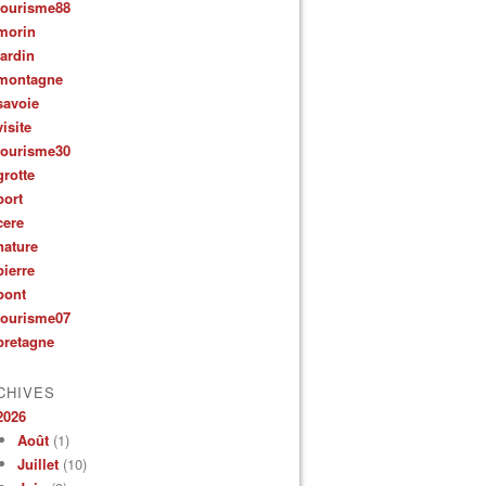
tourisme88
morin
jardin
montagne
savoie
visite
tourisme30
grotte
port
cere
nature
pierre
pont
tourisme07
bretagne
CHIVES
2026
Août
(1)
Juillet
(10)