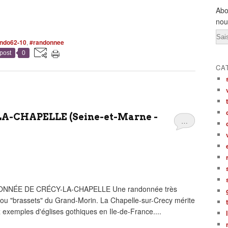
Abo
nou
Ema
ndo62-10
,
#randonnee
post
0
CA
-CHAPELLE (Seine-et-Marne -
…
NNÉE DE CRÉCY-LA-CHAPELLE Une randonnée très
 ou "brassets" du Grand-Morin. La Chapelle-sur-Crecy mérite
x exemples d'églises gothiques en Ile-de-France....