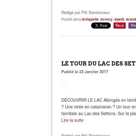
Rédigé par
Ptit Randonneur
Publié dans
#chapelle
,
#crecy
,
#petit
,
#rand
Re
LE TOUR DU LAC DES SETT
Publié le 23 Janvier 2017
DÉCOUVRIR LE LAC Allongés en famille
? Une virée en catamaran ? Un tour en
familiale au Lac des Settons. Sur la plac
Lire la suite
Rédigé par
Ptit Randonneur