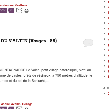
randonnee
,
#settons
post
0
 VALTIN (Vosges - 88)
…
NARDE Le Valtin, petit village pittoresque, blotti au
nné de vastes forêts de résineux, à 750 mètres d'altitude, le
mes et du col de la Schlucht,...
AR
,
#saint
,
#valtin
,
#village