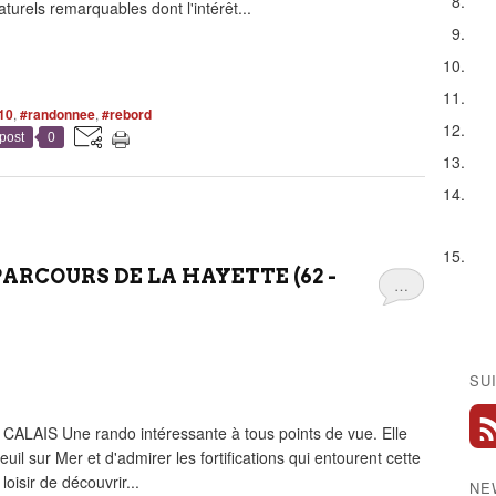
urels remarquables dont l'intérêt...
10
,
#randonnee
,
#rebord
post
0
RCOURS DE LA HAYETTE (62 -
…
SU
AIS Une rando intéressante à tous points de vue. Elle
uil sur Mer et d'admirer les fortifications qui entourent cette
 loisir de découvrir...
NE