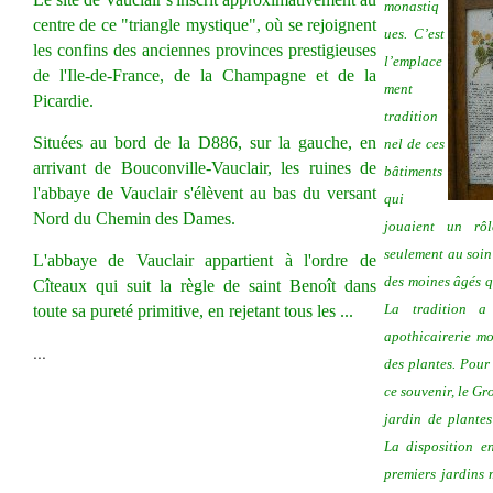
monastiq
centre de ce "triangle mystique", où se rejoignent
ues. C’est
les confins des anciennes provinces prestigieuses
l’emplace
de l'Ile-de-France, de la Champagne et de la
ment
Picardie.
tradition
Situées au bord de la D886, sur la gauche, en
nel de ces
arrivant de Bouconville-Vauclair, les ruines de
bâtiments
l'abbaye de Vauclair s'élèvent au bas du versant
qui
Nord du Chemin des Dames.
jouaient un rôl
seulement au soin
L'abbaye de Vauclair appartient à l'ordre de
des moines âgés qu
Cîteaux qui suit la règle de saint Benoît dans
La tradition a
toute sa pureté primitive, en rejetant tous les ...
apothicairerie mo
...
des plantes. Pour
ce souvenir, le G
jardin de plantes
La disposition e
premiers jardins 