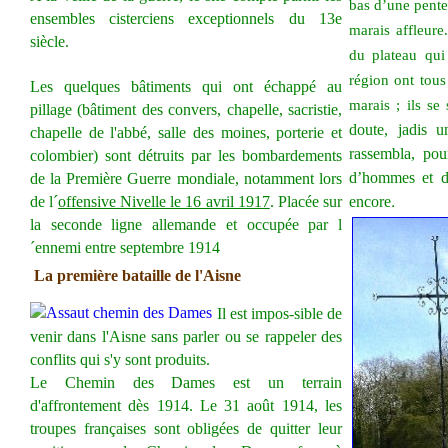
bas d’une pente
ensembles cisterciens exceptionnels du 13e
marais affleur
siècle.
du plateau qui
région ont tous 
Les quelques bâtiments qui ont échappé au
marais ; ils se
pillage (bâtiment des convers, chapelle, sacristie,
doute, jadis u
chapelle de l'abbé, salle des moines, porterie et
rassembla, pou
colombier) sont dét
ruits par les bombardements
d’hommes et de
de la Première Guerre mondiale, notamment lors
.
de l´
offensive Nivelle le 16 avril 1917
. Placée sur
encore
la seconde ligne alle
mande et occupée par l
´ennemi entre septembre 1914
La première bataille de l'Aisne
Il est impos-sible de
venir dans l'Aisne sans parler ou se rappeler des
conflits qui s'y sont produits.
Le Chemin des Dames est un terrain
d'affrontement dès 1914. Le 31 août 1914, les
troupes françaises sont obligées de quitter leur