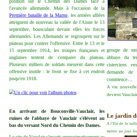
position sur le Chemin des Dames face à
l'avancée allemande. Mais à l'occasion de la
Première bataille de la Marne
, les armées alliées
atteignent de nouveau la vallée de l'Aisne le 13
septembre, bousculant devant elles les forces
allemandes. Les Allemands se regroupent sur le
plateau pour contrer l'offensive. Entre le 13 et le
groupe de moi
15 septembre 1914, les troupes françaises et
anglaises tentent de s'emparer du plateau.
abbaye du te
Plusieurs milliers de soldats meurent dans cette
cisterciens e
offensive inutile : le front se fixe à cet endroit
demande de 
jusqu'en 1918.
commence…
A vie nouvell
devient Vauclair
En arrivant de Bouconville-Vauclair, les
Le jardin d
ruines de l'abbaye de Vauclair s'élèvent au
A l’Est de la sall
bas du versant Nord du Chemin des Dames.
mettre au jour le
Le site de Vauclair s'inscrit approximativement au