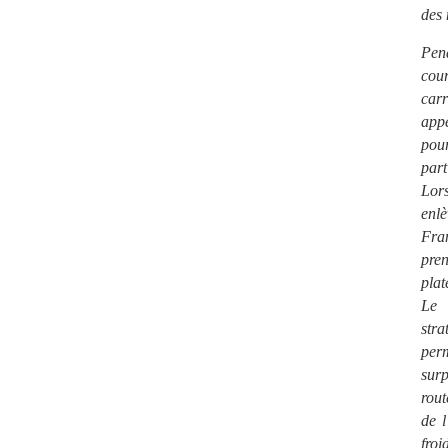
des
Pen
cou
car
app
pou
par
Lor
enl
Fra
pre
plat
Le 
str
perm
sur
rout
de l
froi