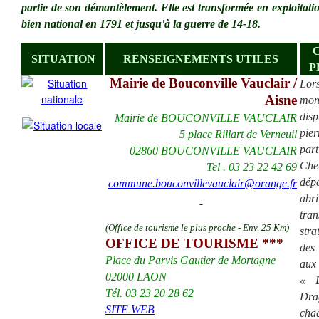
partie de son démantèlement. Elle est transformée en exploitati
bien national en 1791 et jusqu'à la guerre de 14-18.
SITUATION
RENSEIGNEMENTS UTILES
P
Mairie de Bouconville Vauclair /
Lo
Aisne
mon
disp
Mairie de BOUCONVILLE VAUCLAIR
pie
5 place Rillart de Verneuil
par
02860 BOUCONVILLE VAUCLAIR
Ch
Tel . 03 23 22 42 69
dép
commune.bouconvillevauclair@orange.fr
abr
tran
(Office de tourisme le plus proche - Env. 25 Km)
str
OFFICE DE TOURISME ***
des 
Place du Parvis Gautier de Mortagne
au
02000 LAON
« D
Tél. 03 23 20 28 62
Dra
SITE WEB
chaq