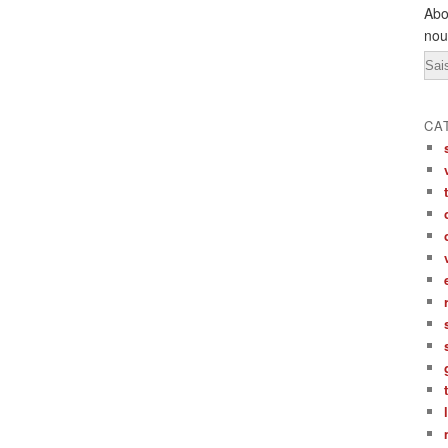
Abo
nou
Ema
CA