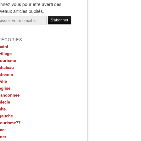
nnez-vous pour être averti des
veaux articles publiés.
il
TÉGORIES
saint
village
tourisme
chateau
chemin
ville
eglise
randonnee
siecle
site
gauche
tourisme77
lac
mer