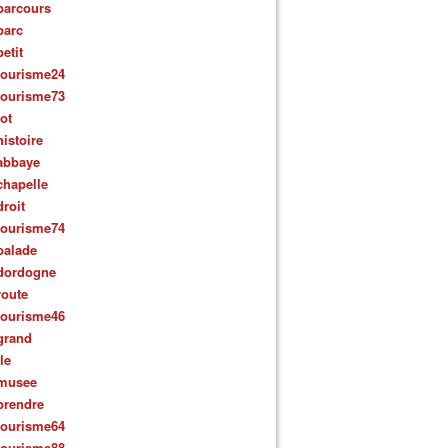
parcours
parc
petit
tourisme24
tourisme73
lot
histoire
abbaye
chapelle
droit
tourisme74
balade
dordogne
route
tourisme46
grand
ile
musee
prendre
tourisme64
tourisme88