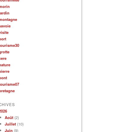
morin
jardin
montagne
savoie
visite
port
tourisme30
grotte
cere
nature
pierre
pont
tourisme07
bretagne
CHIVES
2026
Août
(2)
Juillet
(10)
Juin
(9)