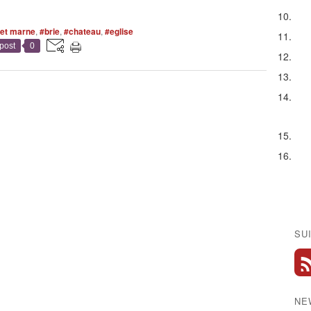
 et marne
,
#brie
,
#chateau
,
#eglise
post
0
SU
NE