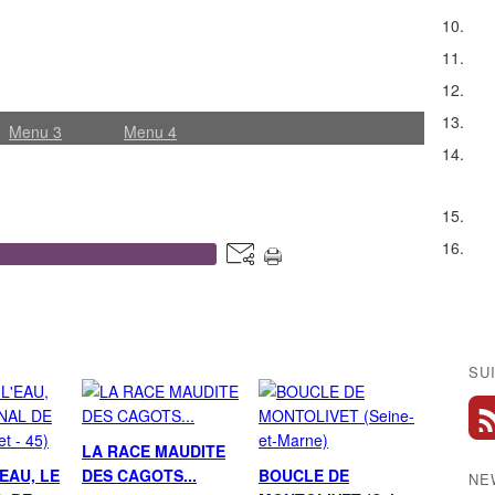
Menu 3
Menu 4
post
SU
LA RACE MAUDITE
'EAU, LE
DES CAGOTS...
BOUCLE DE
NE