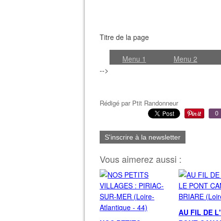
Titre de la page
Menu 1
Menu 2
-->
Rédigé par
Ptit Randonneur
Re
0
S'inscrire à la newsletter
Vous aimerez aussi :
AU FIL DE L