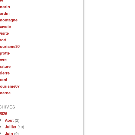
morin
jardin
montagne
savoie
visite
port
tourisme30
grotte
cere
nature
pierre
pont
tourisme07
marne
CHIVES
2026
Août
(2)
Juillet
(10)
Juin
(9)