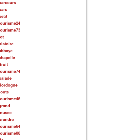
parcours
parc
petit
tourisme24
tourisme73
lot
histoire
abbaye
chapelle
droit
tourisme74
balade
dordogne
route
tourisme46
grand
musee
prendre
tourisme64
tourisme88
ile