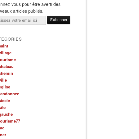
nnez-vous pour être averti des
veaux articles publiés.
il
TÉGORIES
saint
village
tourisme
chateau
chemin
ville
eglise
randonnee
siecle
site
gauche
tourisme77
lac
mer