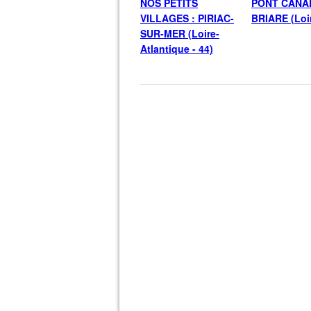
NOS PETITS
PONT CANA
VILLAGES : PIRIAC-
BRIARE (Loir
SUR-MER (Loire-
Atlantique - 44)