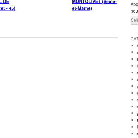
L DE
MONTOLIVET (Seine-
Abo
et - 45)
et-Marne)
nou
Ema
CA