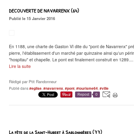
DECOUVERTE DE NAVARRENX (64)
Publié le 15 Janvier 2016
En 1188, une charte de Gaston VI dite du "pont de Navarrenx" prév
pierre, l'établissement d'un marché par quinzaine ainsi qu'un pér
"hospitau" et chapelle. Le pont est finalement construit en 1289....
Lire la suite
Rédigé par
Ptit Randonneur
Publié dans
#eglise
,
#navarrenx
,
#pont
,
#tourisme64
,
#ville
Repost
0
La fête de la Saint-Hubert à Sablonnières (77)