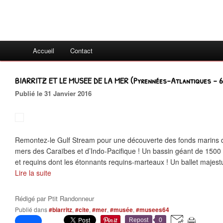
Accueil
Contact
BIARRITZ ET LE MUSEE DE LA MER (Pyrennées-Atlantiques - 6
Publié le 31 Janvier 2016
Remontez-le Gulf Stream pour une découverte des fonds marins 
mers des Caraïbes et d’Indo-Pacifique ! Un bassin géant de 1500 
et requins dont les étonnants requins-marteaux ! Un ballet majest
Lire la suite
Rédigé par
Ptit Randonneur
Publié dans
#biarritz
,
#cite
,
#mer
,
#musée
,
#musees64
Repost
0