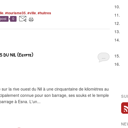
ile
,
#tourisme35
,
#ville
,
#huitres
post
0
S DU NIL (Egypte)
…
 la rive ouest du Nil à une cinquantaine de kilomètres au
incipalement connue pour son barrage, ses souks et le temple
SU
arrage à Esna. L'un...
NE