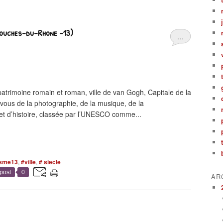
Bouches-du-Rhone -13)
…
imoine romain et roman, ville de van Gogh, Capitale de la
ous de la photographie, de la musique, de la
 et d’histoire, classée par l’UNESCO comme...
isme13
,
#ville
,
# siecle
post
0
AR