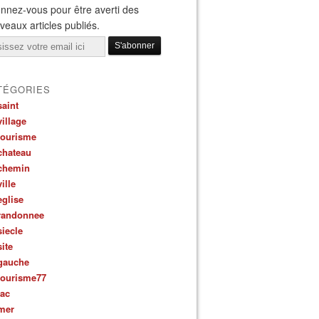
nnez-vous pour être averti des
veaux articles publiés.
il
TÉGORIES
saint
village
tourisme
chateau
chemin
ville
eglise
randonnee
siecle
site
gauche
tourisme77
lac
mer