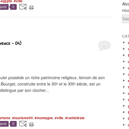
-egypte
,
#ville
Abo
post
0
nou
Ema
CA
ence - 04)
…
 possède un riche patrimoine religieux, témoin de son
urget, construite entre le XIIᵉ et le XIIIᵉ siècle, est un
distingue par son clocher...
urisme
,
#tourisme04
,
#montagne
,
#ville
,
#cathédrale
post
0