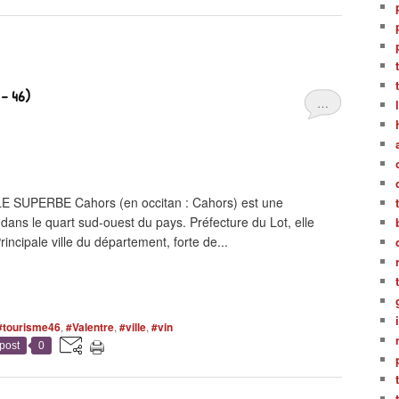
- 46)
…
SUPERBE Cahors (en occitan : Cahors) est une
ans le quart sud-ouest du pays. Préfecture du Lot, elle
incipale ville du département, forte de...
#tourisme46
,
#Valentre
,
#ville
,
#vin
post
0