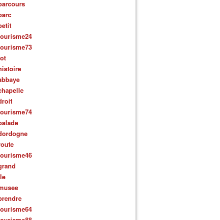
parcours
parc
petit
tourisme24
tourisme73
lot
histoire
abbaye
chapelle
droit
tourisme74
balade
dordogne
route
tourisme46
grand
ile
musee
prendre
tourisme64
tourisme88