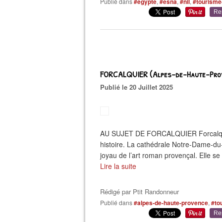
Publié dans
#egypte
,
#esna
,
#nil
,
#tourisme
Re
FORCALQUIER (Alpes-de-Haute-Prov
Publié le 20 Juillet 2025
AU SUJET DE FORCALQUIER Forcalquier
histoire. La cathédrale Notre-Dame-du-Bo
joyau de l’art roman provençal. Elle se 
Lire la suite
Rédigé par
Ptit Randonneur
Publié dans
#alpes-de-haute-provence
,
#to
Re