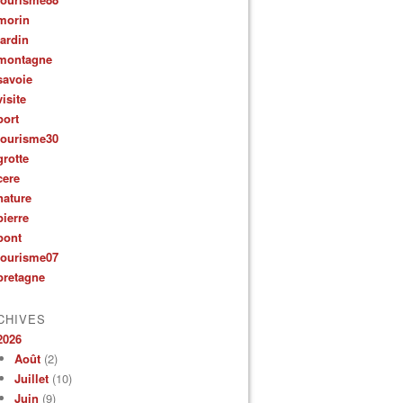
morin
jardin
montagne
savoie
visite
port
tourisme30
grotte
cere
nature
pierre
pont
tourisme07
bretagne
CHIVES
2026
Août
(2)
Juillet
(10)
Juin
(9)