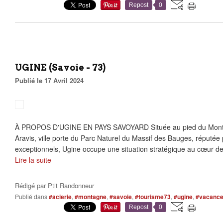
Repost
0
UGINE (Savoie - 73)
Publié le 17 Avril 2024
À PROPOS D'UGINE EN PAYS SAVOYARD Située au pied du Mont-C
Aravis, ville porte du Parc Naturel du Massif des Bauges, réputé
exceptionnels, Ugine occupe une situation stratégique au cœur de
Lire la suite
Rédigé par
Ptit Randonneur
Publié dans
#acierie
,
#montagne
,
#savoie
,
#tourisme73
,
#ugine
,
#vacanc
Repost
0