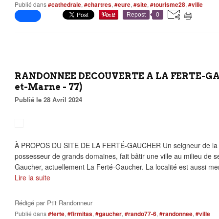
Publié dans
#cathedrale
,
#chartres
,
#eure
,
#site
,
#tourisme28
,
#ville
Repost
0
RANDONNEE DECOUVERTE A LA FERTE-GA
et-Marne - 77)
Publié le 28 Avril 2024
À PROPOS DU SITE DE LA FERTÉ-GAUCHER Un seigneur de la 
possesseur de grands domaines, fait bâtir une ville au milieu de se
Gaucher, actuellement La Ferté-Gaucher. La localité est aussi me
Lire la suite
Rédigé par
Ptit Randonneur
Publié dans
#ferte
,
#firmitas
,
#gaucher
,
#rando77-6
,
#randonnee
,
#ville