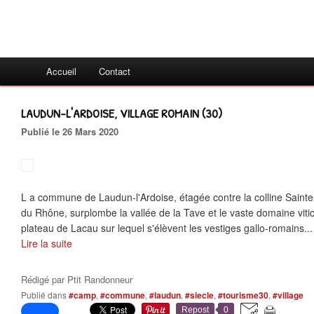
Accueil
Contact
LAUDUN-L'ARDOISE, VILLAGE ROMAIN (30)
Publié le 26 Mars 2020
L a commune de Laudun-l'Ardoise, étagée contre la colline Sainte
du Rhône, surplombe la vallée de la Tave et le vaste domaine vit
plateau de Lacau sur lequel s'élèvent les vestiges gallo-romains...
Lire la suite
Rédigé par
Ptit Randonneur
Publié dans
#camp
,
#commune
,
#laudun
,
#siecle
,
#tourisme30
,
#village
Repost
0