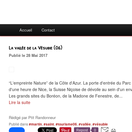
Accueil
Contact
La vallée de la Vésubie (06)
Publié le 28 Mai 2017
“L'empreinte Nature” de la Côte d'Azur. La porte d'entrée du Par
d'une heure de Nice, la Suisse Niçoise de dévoile au sein d'un e
Les grands sites du Boréon, de la Madone de Fenestre, de...
Lire la suite
Rédigé par
Ptit Randonneur
Publié dans
#martin
,
#saint
,
#tourisme06
,
#vallée
,
#vésubie
Repost
0