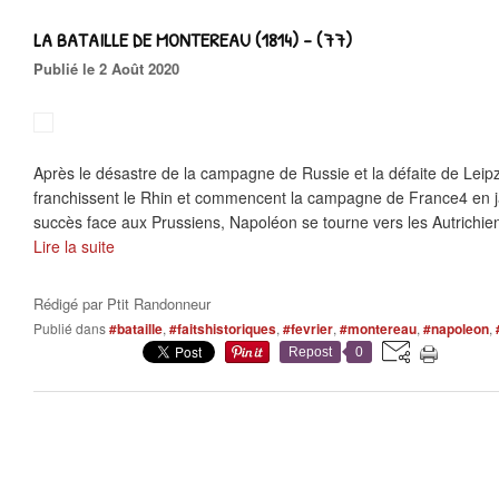
LA BATAILLE DE MONTEREAU (1814) - (77)
Publié le 2 Août 2020
Après le désastre de la campagne de Russie et la défaite de Leipzi
franchissent le Rhin et commencent la campagne de France4 en 
succès face aux Prussiens, Napoléon se tourne vers les Autrichien
Lire la suite
Rédigé par
Ptit Randonneur
Publié dans
#bataille
,
#faitshistoriques
,
#fevrier
,
#montereau
,
#napoleon
,
Repost
0