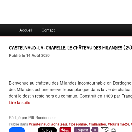
Accueil
Contact
CASTELNAUD-LA-CHAPELLE, LE CHÂTEAU DES MILANDES (24)
Publié le 14 Août 2020
Bienvenue au château des Milandes Incontournable en Dordogne P
des Milandes est une merveilleuse plongée dans la vie de châtea
dont le destin reste hors du commun. Construit en 1489 par Franço
Lire la suite
Rédigé par
Ptit Randonneur
Publié dans
#castelnaud
,
#chateau
,
#josephine
,
#milandes
,
#tourisme24
,
Repost
0