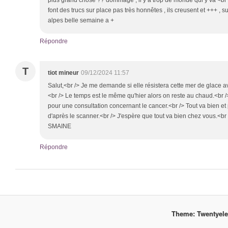
plus grand chose ?? dommage , il y a trop de monde qui y va <br />
font des trucs sur place pas très honnêtes , ils creusent et +++ ,
alpes belle semaine a +
Répondre
T
tiot mineur
09/12/2024 11:57
Salut,<br /> Je me demande si elle résistera cette mer de glace a
<br /> Le temps est le même qu'hier alors on reste au chaud.<br /
pour une consultation concernant le cancer.<br /> Tout va bien et 
d'après le scanner.<br /> J'espère que tout va bien chez vou
SMAINE
Répondre
Theme: Twentyel