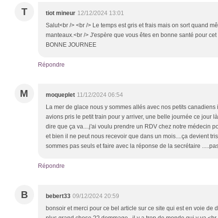
T
tiot mineur
12/12/2024 13:01
Salut<br /> <br /> Le temps est gris et frais mais on sort quand
manteaux.<br /> J'espère que vous êtes en bonne santé pour cet 
BONNE JOURNEE
Répondre
M
moqueplet
11/12/2024 06:54
La mer de glace nous y sommes allés avec nos petits canadiens i
avions pris le petit train pour y arriver, une belle journée ce jour l
dire que ça va....j'ai voulu prendre un RDV chez notre médecin 
et bien il ne peut nous recevoir que dans un mois....ça devient tris
sommes pas seuls et faire avec la réponse de la secrétaire .....
Répondre
B
bebert33
09/12/2024 20:59
bonsoir et merci pour ce bel article sur ce site qui est en voie de dis