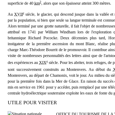
2
superficie de 40
km
, alors que son épaisseur atteint 300 mètres.
e
Au
XVII
siècle, le glacier, qui descend jusque dans la vallée et
par la population, si bien que seule sa langue terminale est connue
Alors terminé par une grotte naturelle, il fait l'objet de nombreuse
attribué en 1741 par William Windham lors de l'exploration 
britannique Richard Pococke. Deux décennies plus tard, Hora
instigateur de la première ascension du mont Blanc, réalise plu
charge Marc-Théodore Bourrit de le promouvoir. Il contribue ainsi à
visite de nombreuses personnalités des lettres ainsi que de l'aristo
e
des expériences au
XIX
siècle. Pour les abriter, trois refuges, de 
sont successivement construits au Montenvers. Au début du
Montenvers, au départ de Chamonix, voit le jour. Au milieu du sièc
pour la première fois dans la Mer de Glace. En raison du succès de
mis en service en 1961 pour y accéder, puis remplacé par une tél
centrale hydroélectrique souterraine exploite les eaux de fonte du g
UTILE POUR VISITER
OFFICE DU TOURISME DE LA