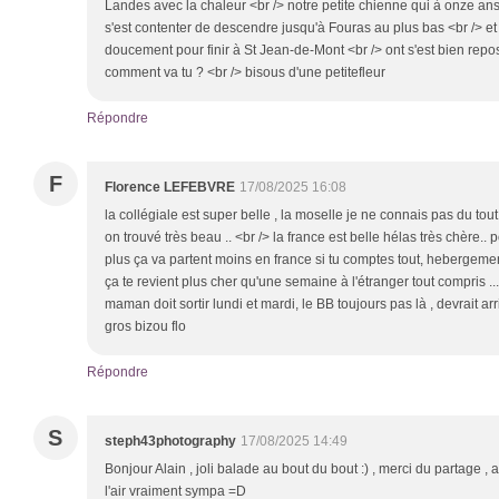
Landes avec la chaleur <br /> notre petite chienne qui à onze ans 
s'est contenter de descendre jusqu'à Fouras au plus bas <br /> e
doucement pour finir à St Jean-de-Mont <br /> ont s'est bien reposer
comment va tu ? <br /> bisous d'une petitefleur
Répondre
F
Florence LEFEBVRE
17/08/2025 16:08
la collégiale est super belle , la moselle je ne connais pas du tout
on trouvé très beau .. <br /> la france est belle hélas très chère
plus ça va partent moins en france si tu comptes tout, hebergemen
ça te revient plus cher qu'une semaine à l'étranger tout compris ...
maman doit sortir lundi et mardi, le BB toujours pas là , devrait 
gros bizou flo
Répondre
S
steph43photography
17/08/2025 14:49
Bonjour Alain , joli balade au bout du bout :) , merci du partage , a
l'air vraiment sympa =D