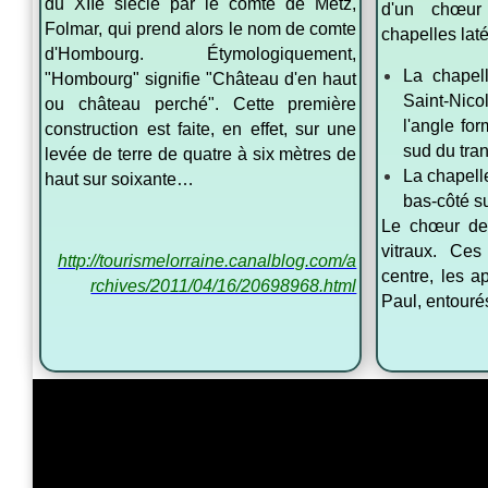
du XIIe siècle par le comte de Metz,
d'un chœur
Folmar, qui prend alors le nom de comte
chapelles laté
d'Hombourg. Étymologiquement,
La chapel
"Hombourg" signifie "Château d'en haut
Saint-Nic
ou château perché". Cette première
l'angle fo
construction est faite, en effet, sur une
sud du tran
levée de terre de quatre à six mètres de
La chapelle
haut sur soixante…
bas-côté s
Le chœur de 
vitraux. Ces
http://tourismelorraine.canalblog.com/a
centre, les ap
rchives/2011/04/16/20698968.html
Paul, entou