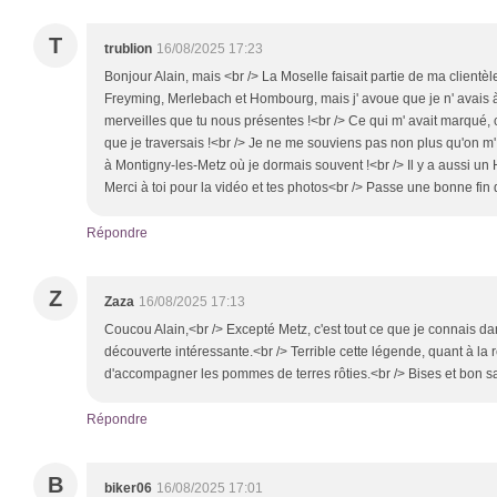
T
trublion
16/08/2025 17:23
Bonjour Alain, mais <br /> La Moselle faisait partie de ma clientèle
Freyming, Merlebach et Hombourg, mais j' avoue que je n' avais à 
merveilles que tu nous présentes !<br /> Ce qui m' avait marqué, 
que je traversais !<br /> Je ne me souviens pas non plus qu'on m'
à Montigny-les-Metz où je dormais souvent !<br /> Il y a aussi u
Merci à toi pour la vidéo et tes photos<br /> Passe une bonne fin
Répondre
Z
Zaza
16/08/2025 17:13
Coucou Alain,<br /> Excepté Metz, c'est tout ce que je connais d
découverte intéressante.<br /> Terrible cette légende, quant à la
d'accompagner les pommes de terres rôties.<br /> Bises et bon s
Répondre
B
biker06
16/08/2025 17:01