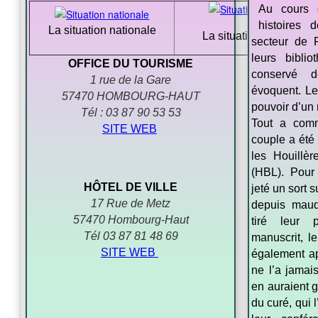
Au cours d
histoires 
La situation nationale
La situation locale
secteur de 
leurs biblio
OFFICE DU TOURISME
conservé 
1 rue de la Gare
évoquent. Les
57470 HOMBOURG-HAUT
pouvoir d’un 
Tél : 03 87 90 53 53
Tout a com
SITE WEB
couple a été
les Houillè
(HBL). Pour 
HÔTEL DE VILLE
jeté un sort 
17 Rue de Metz
depuis maudi
57470 Hombourg-Haut
tiré leur 
Tél 03 87 81 48 69
manuscrit, l
SITE WEB
également ap
ne l’a jamai
en auraient g
du curé, qui l