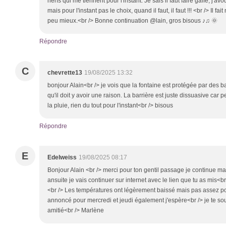
nerfs qui me tiennent pour l'instant. Je sais il faut faire gaffe, j'
mais pour l'instant pas le choix, quand il faut, il faut !!! <br /> Il fa
peu mieux.<br /> Bonne continuation @lain, gros bisous ♪♫ 🌞
Répondre
C
chevrette13
19/08/2025 13:32
bonjour Alain<br /> je vois que la fontaine est protégée par des b
qu'il doit y avoir une raison. La barrière est juste dissuasive car 
la pluie, rien du tout pour l'instant<br /> bisous
Répondre
E
Edelweiss
19/08/2025 08:17
Bonjour Alain <br /> merci pour ton gentil passage je continue ma
ansuite je vais continuer sur internet avec le lien que tu as mis<b
<br /> Les températures ont légèrement baissé mais pas assez pour
annoncé pour mercredi et jeudi également j'espère<br /> je te s
amitié<br /> Marlène