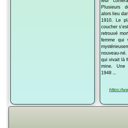
leur confér
Plusieurs d
alors lieu da
1910. Le p
coucher s’est
retrouvé mor
femme qui v
mystérieus
nouveau-né.
qui vivait là
mine. Une f
1948 ...
https://w