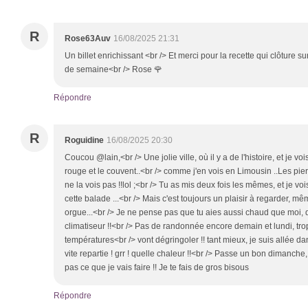
R
Rose63Auv
16/08/2025 21:31
Un billet enrichissant <br /> Et merci pour la recette qui clôture 
de semaine<br /> Rose 🌹
Répondre
R
Roguidine
16/08/2025 20:30
Coucou @lain,<br /> Une jolie ville, où il y a de l'histoire, et je v
rouge et le couvent..<br /> comme j'en vois en Limousin ..Les pier
ne la vois pas !!lol ;<br /> Tu as mis deux fois les mêmes, et je vo
cette balade ...<br /> Mais c'est toujours un plaisir à regarder, mêm
orgue...<br /> Je ne pense pas que tu aies aussi chaud que moi, da
climatiseur !!<br /> Pas de randonnée encore demain et lundi, tr
températures<br /> vont dégringoler !! tant mieux, je suis allée da
vite repartie ! grr ! quelle chaleur !!<br /> Passe un bon dimanche
pas ce que je vais faire !! Je te fais de gros bisous
Répondre