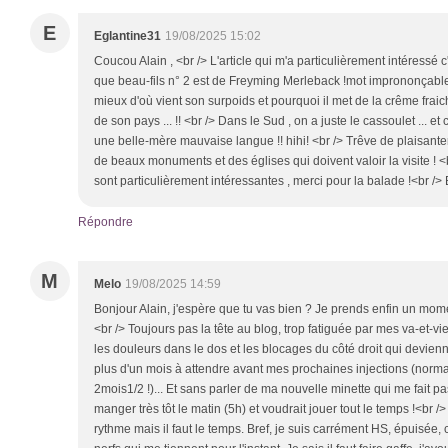
E
Eglantine31
19/08/2025 15:02
Coucou Alain , <br /> L'article qui m'a particulièrement intéressé c'es
que beau-fils n° 2 est de Freyming Merleback !mot imprononçable
mieux d'où vient son surpoids et pourquoi il met de la crême fraich
de son pays ... !! <br /> Dans le Sud , on a juste le cassoulet ... et
une belle-mère mauvaise langue !! hihi! <br /> Trêve de plaisanter
de beaux monuments et des églises qui doivent valoir la visite ! <b
sont particulièrement intéressantes , merci pour la balade !<br />
Répondre
M
Melo
19/08/2025 14:59
Bonjour Alain, j'espère que tu vas bien ? Je prends enfin un momen
<br /> Toujours pas la tête au blog, trop fatiguée par mes va-et-vi
les douleurs dans le dos et les blocages du côté droit qui devien
plus d'un mois à attendre avant mes prochaines injections (normal
2mois1/2 !)... Et sans parler de ma nouvelle minette qui me fait p
manger très tôt le matin (5h) et voudrait jouer tout le temps !<br /> 
rythme mais il faut le temps. Bref, je suis carrément HS, épuisée, c