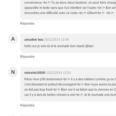
convenance.<br /> Tu as donc deux boutons: un pour faire changer
apparaître le texte sans que l'un interfère sur l'autre.<br /> Bon a
rencontres une difficulté avec ce code.<br /> Gilbert<br /> <br />
Répondre
A
amadine bou
25/11/2014 13:48
hello oui je suis là et te souhaite bon mardi @lain
Répondre
N
noisette16000
25/11/2014 13:04
Kikoo mon p'tit randonneur<br /> Il y a des métiers comme ça ou t
c'est désolant et surtout découragent<br /> Bon nous avons la pluie
ne fait pas trop froid<br /> Bien oui il va falloir que tu viennes en 
car il y a tant de belles choses a voir<br /> Je te souhaite une b
Répondre