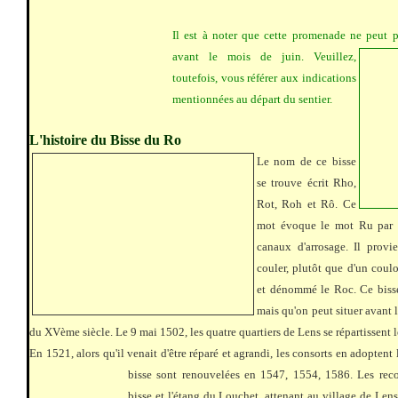
Il est à noter que cette promenade ne peut p
avant le mois de juin. Veuillez,
toutefois, vous référer aux indications
mentionnées au départ du sentier.
L'histoire du Bisse du Ro
Le nom de ce bisse
se trouve écrit Rho,
Rot, Roh et Rô. Ce
mot évoque le mot Ru par l
canaux d'arrosage. Il provie
couler, plutôt que d'un coulo
et dénommé le Roc. Ce bisse
mais qu'on peut situer avant 
du XVème siècle. Le 9 mai 1502, les quatre quartiers de Lens se répartissent le
En 1521, alors qu'il venait d'être réparé et agrandi, les consorts en adopten
bisse sont renouvelées en 1547, 1554, 1586.
Les rec
bisse et l'étang du Louchet, attenant au village de Lens