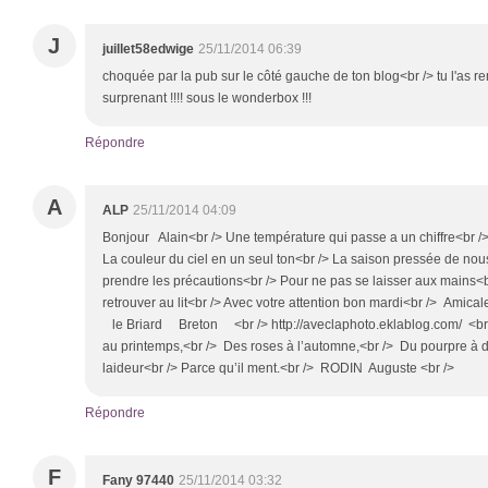
J
juillet58edwige
25/11/2014 06:39
choquée par la pub sur le côté gauche de ton blog<br /> tu l'as r
surprenant !!!! sous le wonderbox !!!
Répondre
A
ALP
25/11/2014 04:09
Bonjour Alain<br /> Une température qui passe a un chiffre<br /> L
La couleur du ciel en un seul ton<br /> La saison pressée de nous q
prendre les précautions<br /> Pour ne pas se laisser aux mains<b
retrouver au lit<br /> Avec votre attention bon mardi<br /> A
le Briard Breton <br /> http://aveclaphoto.eklablog.com/ <br /
au printemps,<br /> Des roses à l’automne,<br /> Du pourpre à de
laideur<br /> Parce qu’il ment.<br /> RODIN Auguste <br />
Répondre
F
Fany 97440
25/11/2014 03:32