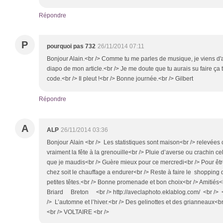
Répondre
P
pourquoi pas 732
26/11/2014 07:11
Bonjour Alain.<br /> Comme tu me parles de musique, je viens d'
diapo de mon article.<br /> Je me doute que tu aurais su faire ça 
code.<br /> Il pleut !<br /> Bonne journée.<br /> Gilbert
Répondre
A
ALP
26/11/2014 03:36
Bonjour Alain <br /> Les statistiques sont maison<br /> relevées 
vraiment la fête à la grenouille<br /> Pluie d’averse ou crachin c
que je maudis<br /> Guère mieux pour ce mercredi<br /> Pour être 
chez soit le chauffage a endurer<br /> Reste à faire le shopping 
petites têtes.<br /> Bonne promenade et bon choix<br /> Amit
Briard Breton <br /> http://aveclaphoto.eklablog.com/ <br /> 
/> L’automne et l’hiver.<br /> Des gelinottes et des grianneaux<
<br /> VOLTAIRE <br />