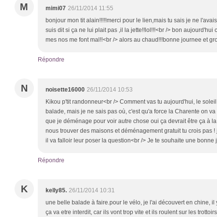
M
mimi07
26/11/2014 11:55
bonjour mon tit alain!!!!!merci pour le lien,mais tu sais je ne l'av
suis dit si ça ne lui plait pas ,il la jette!!lol!!!<br /> bon aujourd'h
mes nos me font mal!!<br /> alors au chaud!!!bonne journee et gr
Répondre
N
noisette16000
26/11/2014 10:53
Kikou p'tit randonneur<br /> Comment vas tu aujourd'hui, le soleil e
balade, mais je ne sais pas où, c'est qu'a force la Charente on va l
que je déménage pour voir autre chose oui ça devrait être ça à la
nous trouver des maisons et déménagement gratuit tu crois pas ! je
il va falloir leur poser la question<br /> Je te souhaite une bonne
Répondre
K
kelly85.
26/11/2014 10:31
une belle balade à faire.pour le vélo, je l'ai découvert en chine,
ça va etre interdit, car ils vont trop vite et ils roulent sur les trot