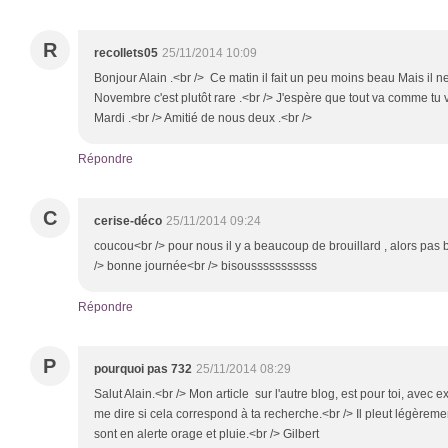
R
recollets05
25/11/2014 10:09
Bonjour Alain .<br /> Ce matin il fait un peu moins beau Mais il ne 
Novembre c'est plutôt rare .<br /> J'espère que tout va comme tu 
Mardi .<br /> Amitié de nous deux .<br />
Répondre
C
cerise-déco
25/11/2014 09:24
coucou<br /> pour nous il y a beaucoup de brouillard , alors pa
/> bonne journée<br /> bisousssssssssss
Répondre
P
pourquoi pas 732
25/11/2014 08:29
Salut Alain.<br /> Mon article sur l'autre blog, est pour toi, avec 
me dire si cela correspond à ta recherche.<br /> Il pleut légère
sont en alerte orage et pluie.<br /> Gilbert