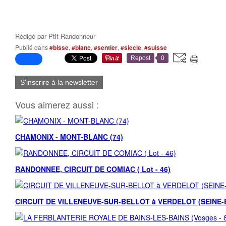
Rédigé par
Ptit Randonneur
Publié dans
#bisse
,
#blanc
,
#sentier
,
#siecle
,
#suisse
Repost
0
S'inscrire à la newsletter
Vous aimerez aussi :
CHAMONIX - MONT-BLANC (74)
RANDONNEE, CIRCUIT DE COMIAC ( Lot - 46)
CIRCUIT DE VILLENEUVE-SUR-BELLOT à VERDELOT (SEINE-E