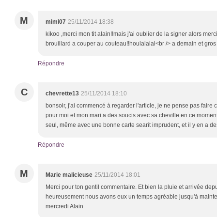
M
mimi07
25/11/2014 18:38
kikoo ,merci mon tit alain!!mais j'ai oublier de la signer alors merci 
brouillard a couper au couteau!!houlalalal<br /> a demain et gros
Répondre
C
chevrette13
25/11/2014 18:10
bonsoir, j'ai commencé à regarder l'article, je ne pense pas faire
pour moi et mon mari a des soucis avec sa cheville en ce moment.
seul, même avec une bonne carte searit imprudent, et il y en a de
Répondre
M
Marie malicieuse
25/11/2014 18:01
Merci pour ton gentil commentaire. Et bien la pluie et arrivée depu
heureusement nous avons eux un temps agréable jusqu'à mainte
mercredi Alain