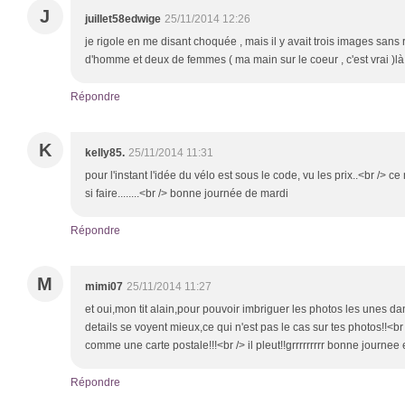
J
juillet58edwige
25/11/2014 12:26
je rigole en me disant choquée , mais il y avait trois images sans
d'homme et deux de femmes ( ma main sur le coeur , c'est vrai )l
Répondre
K
kelly85.
25/11/2014 11:31
pour l'instant l'idée du vélo est sous le code, vu les prix..<br /> ce 
si faire........<br /> bonne journée de mardi
Répondre
M
mimi07
25/11/2014 11:27
et oui,mon tit alain,pour pouvoir imbriguer les photos les unes dan
details se voyent mieux,ce qui n'est pas le cas sur tes photos!!<b
comme une carte postale!!!<br /> il pleut!!grrrrrrrrr bonne journee
Répondre