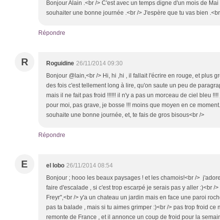
Bonjour Alain .<br /> C'est avec un temps digne d'un mois de Mai 
souhaiter une bonne journée .<br /> J'espère que tu vas bien .<br
Répondre
R
Roguidine
26/11/2014 09:30
Bonjour @lain,<br /> Hi, hi ,hi , il fallait l'écrire en rouge, et plus
des fois c'est tellement long à lire, qu'on saute un peu de paragrap
mais il ne fait pas froid !!!!!! il n'y a pas un morceau de ciel bleu !!
pour moi, pas grave, je bosse !!! moins que moyen en ce moment. 
souhaite une bonne journée, et, te fais de gros bisous<br />
Répondre
E
el lobo
26/11/2014 08:54
Bonjour ; hooo les beaux paysages ! et les chamois!<br /> j'ador
faire d'escalade , si c'est trop escarpé je serais pas y aller :)<br 
Freyr",<br /> y'a un chateau un jardin mais en face une paroi roche
pas ta balade , mais si tu aimes grimper :)<br /> pas trop froid ce 
remonte de France , et il annonce un coup de froid pour la semain