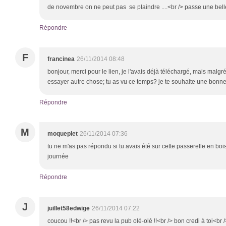
de novembre on ne peut pas se plaindre ....<br /> passe une bell
Répondre
F
francinea
26/11/2014 08:48
bonjour, merci pour le lien, je l'avais déjà téléchargé, mais malgr
essayer autre chose; tu as vu ce temps? je te souhaite une bonn
Répondre
M
moqueplet
26/11/2014 07:36
tu ne m'as pas répondu si tu avais été sur cette passerelle en boi
journée
Répondre
J
juillet58edwige
26/11/2014 07:22
coucou !!<br /> pas revu la pub olé-olé !!<br /> bon credi à toi<br 