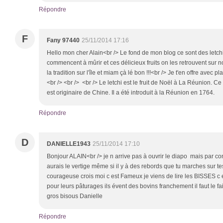
Répondre
F
Fany 97440
25/11/2014 17:16
Hello mon cher Alain<br /> Le fond de mon blog ce sont des letchi
commencent à mûrir et ces délicieux fruits on les retrouvent sur n
la tradition sur l'île et miam çà lé bon !!!<br /> Je t'en offre avec p
<br /> <br /> <br /> Le letchi est le fruit de Noël à La Réunion. C
est originaire de Chine. Il a été introduit à la Réunion en 1764.
Répondre
D
DANIELLE1943
25/11/2014 17:10
Bonjour ALAIN<br /> je n arrive pas à ouvrir le diapo mais par con
aurais le vertige même si il y à des rebords que tu marches sur te
courageuse crois moi c est Fameux je viens de lire les BISSES c es
pour leurs pâturages ils évent des bovins franchement il faut le fa
gros bisous Danielle
Répondre