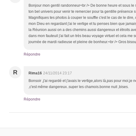
Bonjour mon gentil randonneur<br /> De bonne heure et sous le s
ton bel univers pour venir te remercier pour ta gentille présence 
Magnifiques tes photos à couper le souffle c'est le cas de le dire,
mon Dieu en regardant j'ai le vertige et tu penses bien que jamais
la Réunion aussi on a des chemins aussi dangereux et étroits ave
dans mon fauteuil j'ai fait un très beau voyage virtuel et cela me su
journée de mardi radieuse et pleine de bonheur.<br /> Gros bisous
Répondre
R
Rima16
24/11/2014 23:17
Bonsoir ,j'ai regardé et j'avais le vertige,alors là,pas pour moi,je
,c'est même dangereux..super les chamois.bonne nuit ,bises.
Répondre