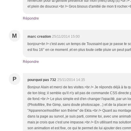
remercier pour ta gentille présence sur mon (mes) blog (s).<br /> 
et plein de douceur.<br /> Gros bisous d'amitié de mon ti rocher.<b
Répondre
M
marc creation
25/11/2014 15:00
bonjour<br /> c'est avec un temps de Toussaint que je passe te 
est fou 16° en ce moment ,et en plus toute cette pluie un peut part
Répondre
P
pourquoi pas 732
25/11/2014 14:35
Bonjour Alain et merci de tes visites.<br /> Je réponds déjà à ta 
de ton blog; il semble qu'il n'y ait pas de commande CSS directe 
de fond.<br /> Le plus simple est d'en changer l'opacité, par un lo
(Photofiltre, the Gimp, sans doute photoscape...) et de la placer 
"Apparence/modifier son thème" de Ekla.<br /> Quant au montage 
dans la page au survol, je suis parti, comme toi, avec une animation
mais je crois que c'est une impasse.<br /> En utilisant ma solut
son animation et est fixe, ce qui te permet de lui ajouter des com