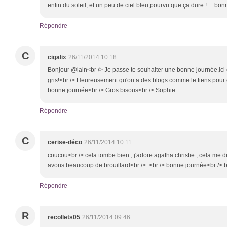
enfin du soleil, et un peu de ciel bleu,pourvu que ça dure !.....b
Répondre
C
cigalix
26/11/2014 10:18
Bonjour @lain<br /> Je passe te souhaiter une bonne journée,ici c
gris!<br /> Heureusement qu'on a des blogs comme le tiens pour
bonne journée<br /> Gros bisous<br /> Sophie
Répondre
C
cerise-déco
26/11/2014 10:11
coucou<br /> cela tombe bien , j'adore agatha christie , cela me 
avons beaucoup de brouillard<br /> <br /> bonne journée<br /> 
Répondre
R
recollets05
26/11/2014 09:46