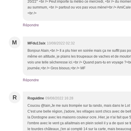
20/22° <br /> Peut importe la météo ce mercredi, <br /> du moment
au summum, <br /> partout ou vos pas vous mène!<br /> AmiCalem
<br />
Répondre
M
MFdu13aix
10/08/2022 02:32
Bonjour Alain,<br /> Il a plu hier en soirée mais ça ne suffit pas po
même en altitude, je plains les troupeaux de vaches et de moutons
vois une telle sécheresse ici.<br /> Quand pars-tu en voyage ?<b
journée,<br /> Gros bisous,<br /> MF
Répondre
R
Roguidine
09/08/2022 16:28
Coucou @lain,Je me suis trompée sur ta rando, mais dans le Lot t
C'est une belle région, j'adore, les villages sont chics avec de be
la Dordogne avec les maisons couleur ocre..Hier, je n'ai fait que 5 k
l'ombre avec le vent ça allaitmais en plein soleil il y a de quoi se tr
le tourdes châteaux, j'en ai compté 14 sur la carte, mais beaucoup 