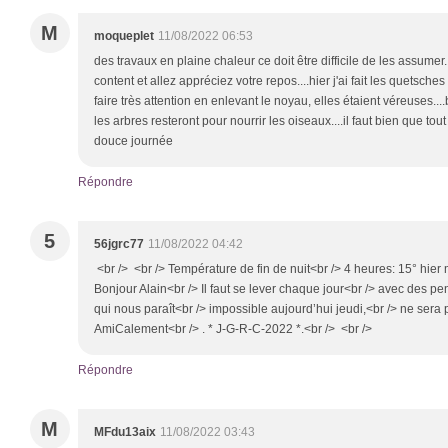
M
moqueplet
11/08/2022 06:53
des travaux en plaine chaleur ce doit être difficile de les assumer
content et allez appréciez votre repos....hier j'ai fait les quetsch
faire très attention en enlevant le noyau, elles étaient véreuses...
les arbres resteront pour nourrir les oiseaux....il faut bien que t
douce journée
Répondre
5
56jgrc77
11/08/2022 04:42
<br /> <br /> Température de fin de nuit<br /> 4 heures: 15° hier 
Bonjour Alain<br /> Il faut se lever chaque jour<br /> avec des pe
qui nous paraît<br /> impossible aujourd’hui jeudi,<br /> ne ser
AmiCalement<br /> . * J-G-R-C-2022 *.<br /> <br />
Répondre
M
MFdu13aix
11/08/2022 03:43