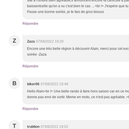
site à l'ombre bien agréable;Il annoncent encore la canicule a parti
baissentcelle qu'on a vu c'est bien le cas ....<br /> J'espère que t
Passe une bonne soirée, je te fais de gros bisous
Répondre
Z
Zaza
07/08/2022 19:20
Encore une très belle région à découvrir Alain, merci pour cet exc
soirée -Zaza
Répondre
B
biker06
07/08/2022 18:48
Hello Alain<br /> Une belle rando à faire hors saison car en ce mo
donne pas envi de sortir. Meme en moto, ce n'est pas agréable..<
Répondre
T
trublion
07/08/2022 18:02