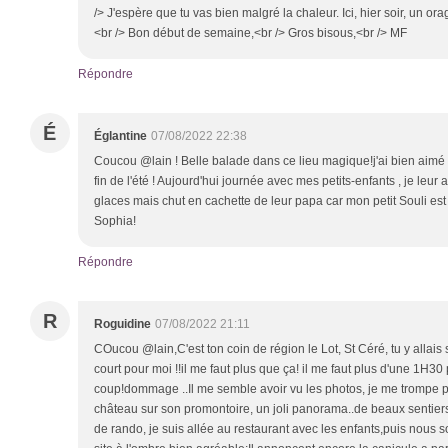
/> J'espère que tu vas bien malgré la chaleur. Ici, hier soir, un or
<br /> Bon début de semaine,<br /> Gros bisous,<br /> MF
Répondre
É
Églantine
07/08/2022 22:38
Coucou @lain ! Belle balade dans ce lieu magique!j'ai bien aimé l
fin de l'été ! Aujourd'hui journée avec mes petits-enfants , je leur
glaces mais chut en cachette de leur papa car mon petit Souli est
Sophia!
Répondre
R
Roguidine
07/08/2022 21:11
COucou @lain,C'est ton coin de région le Lot, St Céré, tu y allais so
court pour moi !!il me faut plus que ça! il me faut plus d'une 1H30 
coup!dommage ..Il me semble avoir vu les photos, je me trompe pe
château sur son promontoire, un joli panorama..de beaux sentiers,
de rando, je suis allée au restaurant avec les enfants,puis nous