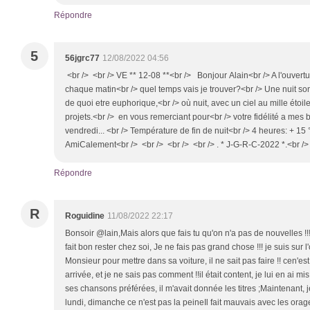
Répondre
5
56jgrc77
12/08/2022 04:56
<br /> <br /> VE ** 12-08 **<br /> Bonjour Alain<br /> A l'ouver
chaque matin<br /> quel temps vais je trouver?<br /> Une nuit somb
de quoi etre euphorique,<br /> où nuit, avec un ciel au mille étoil
projets.<br /> en vous remerciant pour<br /> votre fidélité a mes
vendredi... <br /> Température de fin de nuit<br /> 4 heures: + 15 
AmiCalement<br /> <br /> <br /> <br /> . * J-G-R-C-2022 *.<br />
Répondre
R
Roguidine
11/08/2022 22:17
Bonsoir @lain,Mais alors que fais tu qu'on n'a pas de nouvelles !!!
fait bon rester chez soi, Je ne fais pas grand chose !!! je suis sur l
Monsieur pour mettre dans sa voiture, il ne sait pas faire !! cen'es
arrivée, et je ne sais pas comment !!il était content, je lui en ai 
ses chansons préférées, il m'avait donnée les titres ;Maintenant,
lundi, dimanche ce n'est pas la peineIl fait mauvais avec les orages