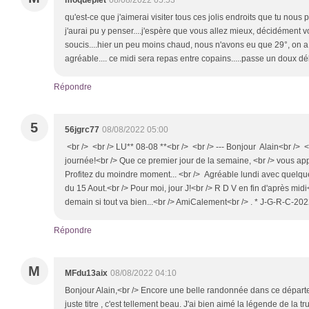
qu'est-ce que j'aimerai visiter tous ces jolis endroits que tu nous 
j'aurai pu y penser....j'espère que vous allez mieux, décidément v
soucis....hier un peu moins chaud, nous n'avons eu que 29°, on a 
agréable.... ce midi sera repas entre copains.....passe un doux 
Répondre
5
56jgrc77
08/08/2022 05:00
<br /> <br /> LU** 08-08 **<br /> <br /> --- Bonjour Alain<br /> 
journée!<br /> Que ce premier jour de la semaine, <br /> vous app
Profitez du moindre moment... <br /> Agréable lundi avec quelqu
du 15 Aout.<br /> Pour moi, jour J!<br /> R D V en fin d'après mid
demain si tout va bien...<br /> AmiCalement<br /> . * J-G-R-C-2022
Répondre
M
MFdu13aix
08/08/2022 04:10
Bonjour Alain,<br /> Encore une belle randonnée dans ce départe
juste titre , c'est tellement beau. J'ai bien aimé la légende de la 