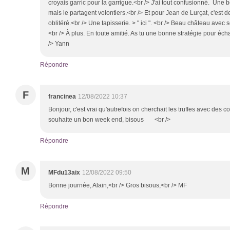
croyais garric pour la garrigue.<br /> J'ai tout confusionné. Une 
mais le partagent volontiers.<br /> Et pour Jean de Lurçat, c'est 
oblitéré.<br /> Une tapisserie. > " ici ". <br /> Beau château ave
<br /> À plus. En toute amitié. As tu une bonne stratégie pour 
/> Yann
Répondre
F
francinea
12/08/2022 10:37
Bonjour, c'est vrai qu'autrefois on cherchait les truffes avec des co
souhaite un bon week end, bisous <br />
Répondre
M
MFdu13aix
12/08/2022 09:50
Bonne journée, Alain,<br /> Gros bisous,<br /> MF
Répondre