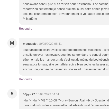
nous avons connu pire tu as raison pour l'instant nous ne sommes
repartez en septembre je pense que moi aussi cette année je vais
cela me changera de mon environnement et voir autre chose. (rir
/> Marlène
Répondre
M
moqueplet
10/08/2022 06:41
toujours de belles trouvailles pour de prochaines vacances.....sin
ensuite enlever les noyaux, pour les ranger dans le congel pour c
sûrement de les manger...mais c'est tout de même du boulot envir
sera sauce tomate, si le vent d'hier soir a bien voulu les laisser ac
encore une journée de passer sous le soleil....passe un bien do
Répondre
5
56jgrc77
10/08/2022 04:51
<br /> <br /> ME ** 10-08 **<br /> Bonjour Alain<br /> Question d
mois.matin<br /> les courses et la ballade?<br /> et l'après midi e