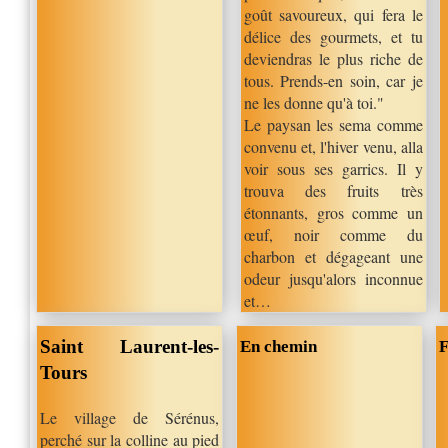
goût savoureux, qui fera le
délice des gourmets, et tu
deviendras le plus riche de
tous. Prends-en soin, car je
ne les donne qu'à toi."
Le paysan les sema comme
convenu et, l'hiver venu, alla
voir sous ses garrics. Il y
trouva des fruits très
étonnants, gros comme un
œuf, noir comme du
charbon et dégageant une
odeur jusqu'alors inconnue
et…
Saint Laurent-les-
En chemin
F
Tours
Le village de Sérénus,
perché sur la colline au pied