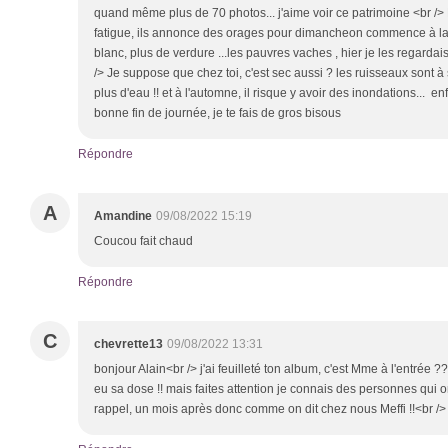
quand même plus de 70 photos... j'aime voir ce patrimoine <br /> 
fatigue, ils annonce des orages pour dimancheon commence à la 
blanc, plus de verdure ...les pauvres vaches , hier je les regardais 
/> Je suppose que chez toi, c'est sec aussi ? les ruisseaux sont à 
plus d'eau !! et à l'automne, il risque y avoir des inondations... en
bonne fin de journée, je te fais de gros bisous
Répondre
A
Amandine
09/08/2022 15:19
Coucou fait chaud
Répondre
C
chevrette13
09/08/2022 13:31
bonjour Alain<br /> j'ai feuilleté ton album, c'est Mme à l'entrée ?
eu sa dose !! mais faites attention je connais des personnes qui
rappel, un mois après donc comme on dit chez nous Meffi !!<br />