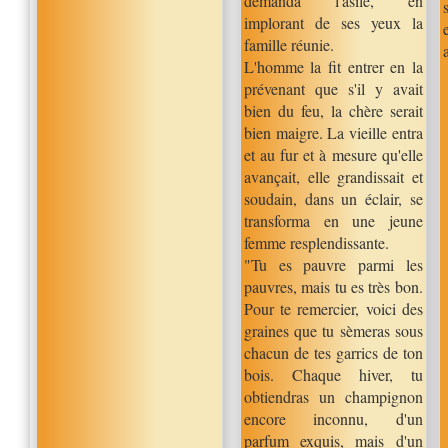
demanda l'asile, en
implorant de ses yeux la
famille réunie.
L'homme la fit entrer en la
prévenant que s'il y avait
bien du feu, la chère serait
bien maigre. La vieille entra
et au fur et à mesure qu'elle
avançait, elle grandissait et
soudain, dans un éclair, se
transforma en une jeune
femme resplendissante.
"Tu es pauvre parmi les
pauvres, mais tu es très bon.
Pour te remercier, voici des
graines que tu sèmeras sous
chacun de tes garrics de ton
bois. Chaque hiver, tu
obtiendras un champignon
encore inconnu, d'un
parfum exquis, mais d'un