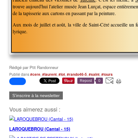
trouve aujourd'hui l'atelier musée Jean Lurçat, espace entièremen
de la tapisserie aux cartons en passant par la peinture.
Aux mois de juillet et août, la ville de Saint-Céré accueille un 
lyrique.
Rédigé par
Ptit Randonneur
Publié dans
#cere
,
#laurent
,
#lot
,
#rando46-5
,
#saint
,
#tours
Repost
0
S'inscrire à la newsletter
Vous aimerez aussi :
LAROQUEBROU (Cantal - 15)