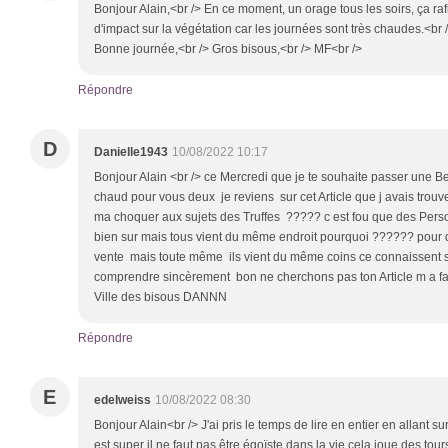
Bonjour Alain,<br /> En ce moment, un orage tous les soirs, ça raf
d'impact sur la végétation car les journées sont très chaudes.<br 
Bonne journée,<br /> Gros bisous,<br /> MF<br />
Répondre
D
Danielle1943
10/08/2022 10:17
Bonjour Alain <br /> ce Mercredi que je te souhaite passer une Be
chaud pour vous deux je reviens sur cet Article que j avais trouve
ma choquer aux sujets des Truffes ????? c est fou que des Pers
bien sur mais tous vient du même endroit pourquoi ?????? pour de
vente mais toute même ils vient du même coins ce connaissent sa
comprendre sincèrement bon ne cherchons pas ton Article m a fait
Ville des bisous DANNN
Répondre
E
edelweiss
10/08/2022 08:30
Bonjour Alain<br /> J'ai pris le temps de lire en entier en allant sur
est super il ne faut pas être égoïste dans la vie cela joue des tou