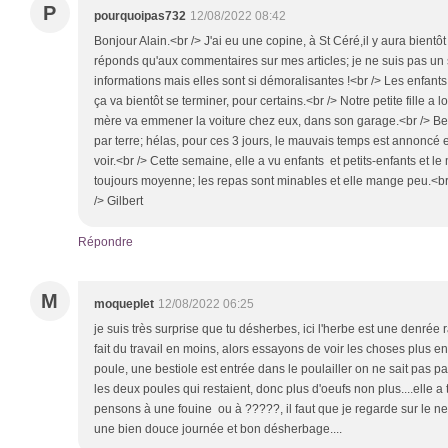
P
pourquoipas732
12/08/2022 08:42
Bonjour Alain.<br /> J'ai eu une copine, à St Céré,il y aura bientôt
réponds qu'aux commentaires sur mes articles; je ne suis pas un su
informations mais elles sont si démoralisantes !<br /> Les enfant
ça va bientôt se terminer, pour certains.<br /> Notre petite fille a
mère va emmener la voiture chez eux, dans son garage.<br /> B
par terre; hélas, pour ces 3 jours, le mauvais temps est annoncé e
voir.<br /> Cette semaine, elle a vu enfants et petits-enfants et l
toujours moyenne; les repas sont minables et elle mange peu.<br
/> Gilbert
Répondre
M
moqueplet
12/08/2022 06:25
je suis très surprise que tu désherbes, ici l'herbe est une denrée 
fait du travail en moins, alors essayons de voir les choses plus en
poule, une bestiole est entrée dans le poulailler on ne sait pas p
les deux poules qui restaient, donc plus d'oeufs non plus....elle a
pensons à une fouine ou à ?????, il faut que je regarde sur le net.
une bien douce journée et bon désherbage....