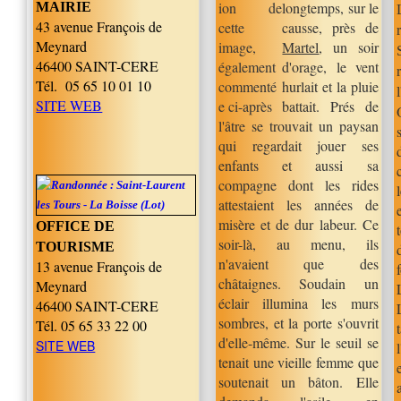
longtemps, sur le
MAIRIE
43 avenue François de
causse, près de
Meynard
Martel
, un soir
46400 SAINT-CERE
d'orage, le vent
Tél.
05 65 10 01 10
hurlait et la pluie
SITE WEB
battait. Prés de
l'âtre se trouvait un paysan
qui regardait jouer ses
enfants et aussi sa
compagne dont les rides
attestaient les années de
misère et de dur labeur. Ce
OFFICE DE
soir-là, au menu, ils
TOURISME
n'avaient que des
13 avenue François de
châtaignes. Soudain un
Meynard
éclair illumina les murs
46400 SAINT-CERE
sombres, et la porte s'ouvrit
Tél. 05 65 33 22 00
d'elle-même. Sur le seuil se
SITE WEB
tenait une vieille femme que
soutenait un bâton. Elle