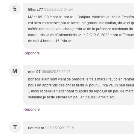
5
56jgrc77
09/08/2022 04:54
MA ** 09--08 **<br /> <br /> ---Bonjour Alain<br /> <br /> J'espè
est bien commencé,<br /> avec une grande motivation,<br /> et que
météo rien ne devrait changer<br /> de la présence maximum du 
mardi...<br /> AmiCalement<br /> . * J-G-R-C-2022 *.<br /> Tempé
de nuit 4 heures 16 °<br />
Répondre
M
mimi07
08/08/2022 22:46
bonsoir alain!!!ont vient de prendre le frais,mais il faut bien rentrer!!!
nous en apprends des choses!!<br /> pourJC ?ça va un peu mieu
1 mois et demi!!en attendant toujours du repos,et un peu de marc
semaine,je reste encore un peu en pause!!!gros bisou
Répondre
T
tiot mienr
08/08/2022 17:19