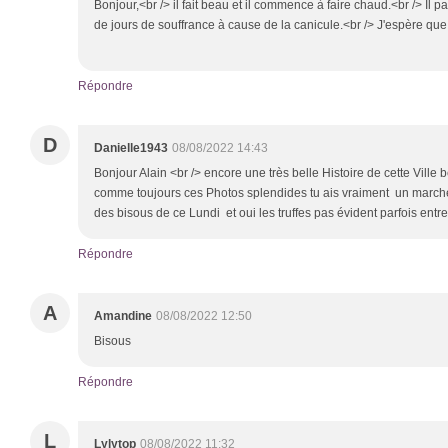
Bonjour,<br /> il fait beau et il commence à faire chaud.<br /> Il p
de jours de souffrance à cause de la canicule.<br /> J'espère que 
Répondre
D
Danielle1943
08/08/2022 14:43
Bonjour Alain <br /> encore une très belle Histoire de cette Ville 
comme toujours ces Photos splendides tu ais vraiment un marcheur
des bisous de ce Lundi et oui les truffes pas évident parfois e
Répondre
A
Amandine
08/08/2022 12:50
Bisous
Répondre
L
Lylytop
08/08/2022 11:32