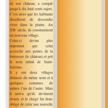
de son château, a compté
jusqu’à dix-huit cents sujets.
C’est alors que les habitants
décidèrent de descendre
vivre dans la plaine. Au
XIIᵉ siècle, ils construisirent
un nouveau village.
Celui-ci devint plus
important que celui
accroché aux pentes de la
forteresse (le château) et prit
le nom initial de Saint-
Sérénus.
Il y eut deux villages
distincts du même nom et à
quelques centaines de
mètres l’un de l’autre. Mais
il arriva qu’ils devinrent
rivaux et le clergé fut donc
obligé de créer une nouve
lle