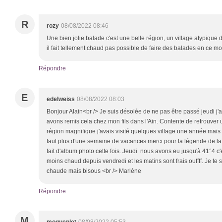
R
rozy
08/08/2022 08:46
Une bien jolie balade c'est une belle région, un village atypique 
il fait tellement chaud pas possible de faire des balades en ce m
Répondre
E
edelweiss
08/08/2022 08:03
Bonjour Alain<br /> Je suis désolée de ne pas être passé jeudi j'a
avons remis cela chez mon fils dans l'Ain. Contente de retrouver un
région magnifique j'avais visité quelques village une année mais 
faut plus d'une semaine de vacances merci pour la légende de la t
fait d'album photo cette fois. Jeudi nous avons eu jusqu'à 41°4 c'é
moins chaud depuis vendredi et les matins sont frais ouffff. Je t
chaude mais bisous <br /> Marlène
Répondre
M
moqueplet
08/08/2022 05:53