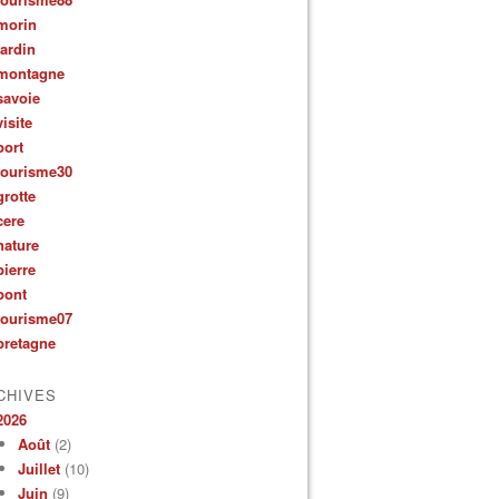
morin
jardin
montagne
savoie
visite
port
tourisme30
grotte
cere
nature
pierre
pont
tourisme07
bretagne
CHIVES
2026
Août
(2)
Juillet
(10)
Juin
(9)