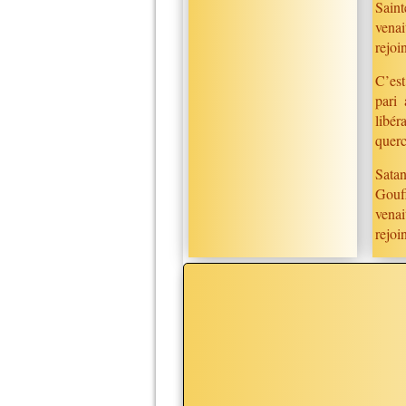
Saint
vena
rejoi
C’est
pari
libér
querc
Satan
Gouf
vena
rejoi