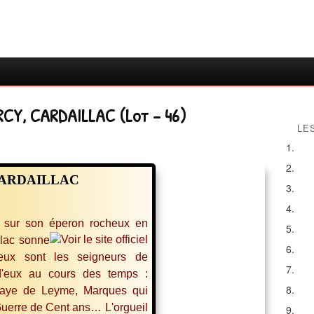
CY, CARDAILLAC (Lot - 46)
LE
CARDAILLAC
é sur son éperon rocheux en
llac sonne
eux sont les seigneurs de
 d'eux au cours des temps :
bbaye de Leyme, Marques qui
 Guerre de Cent ans…
L'orgueil