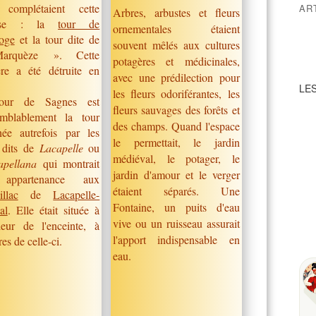
 complétaient cette
AR
Arbres, arbustes et fleurs
ense : la
tour de
ornementales étaient
loge
et la tour dite de
souvent mêlés aux cultures
rquèze ». Cette
potagères et médicinales,
ère a été détruite en
avec une prédilection pour
LES
les fleurs odoriférantes, les
our de Sagnes est
fleurs sauvages des forêts et
emblablement la tour
des champs. Quand l'espace
née autrefois par les
le permettait, le jardin
 dits de
Lacapelle
ou
médiéval, le potager, le
pellana
qui montrait
jardin d'amour et le verger
appartenance aux
étaient séparés. Une
illac
de
Lacapelle-
Fontaine, un puits d'eau
al
. Elle était située à
vive ou un ruisseau assurait
érieur de l'enceinte, à
l'apport indispensable en
es de celle-ci.
eau.