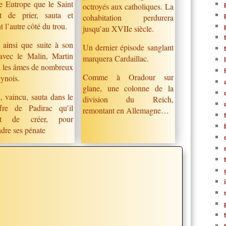
e Eutrope que le Saint
octroyés aux catholiques. La
it de prier, sauta et
cohabitation perdurera
nt l’autre côté du trou.
jusqu’au XVIIe siècle.
 ainsi que suite à son
Un dernier épisode sanglant
 avec le Malin, Martin
marquera Cardaillac.
a les âmes de nombreux
Comme à Oradour sur
ynois.
glane, une colonne de la
, vaincu, sauta dans le
division du Reich,
fre de Padirac qu’il
remontant en Allemagne…
it de créer, pour
ndre ses pénate