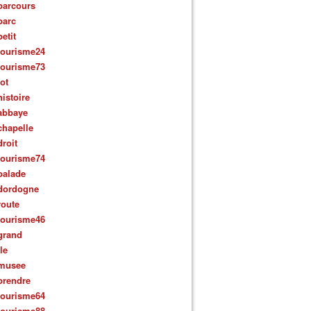
parcours
parc
petit
tourisme24
tourisme73
lot
histoire
abbaye
chapelle
droit
tourisme74
balade
dordogne
route
tourisme46
grand
ile
musee
prendre
tourisme64
tourisme88