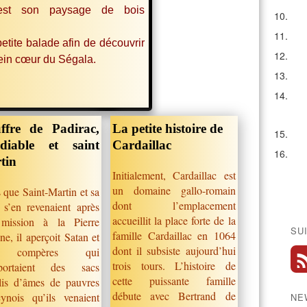
c'est son paysage de bois
…
 petite balade afin de découvrir
lein cœur du Ségala.
ffre de Padirac,
La petite histoire de
diable et saint
Cardaillac
tin
Initialement, Cardaillac est
un domaine gallo-romain
 que Saint-Martin et sa
dont l’emplacement
 s’en revenaient après
accueillit la place forte de la
mission à la Pierre
SU
famille Cardaillac en 1064
ne, il aperçoit Satan et
dont il subsiste aujourd’hui
 compères qui
trois tours. L’histoire de
sportaient des sacs
cette puissante famille
lis d’âmes de pauvres
débute avec Bertrand de
cynois qu’ils venaient
NE