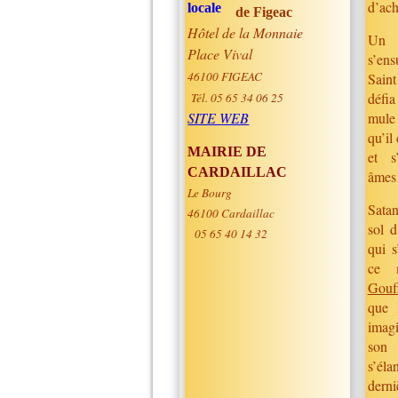
d’ach
de Figeac
Hôtel de la Monnaie
Un 
Place Vival
s’en
46100 FIGEAC
Sain
défi
Tél. 05 65 34 06 25
SITE WEB
mule
qu’il
MAIRIE DE
et s’
CARDAILLAC
âmes 
Le Bourg
Satan
46100 Cardaillac
sol d
05 65 40 14 32
qui s
ce m
Gouff
que 
imagi
son 
s’éla
dern