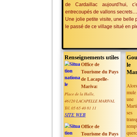
de Cardaillac aujourd'hui, 
entrecoupés de vallons secrets
Une jolie petite visite, une belle
le passé de ce village situé en p
Renseignements utiles
Gou
le 
Office de
Mar
Tourisme du Pays
de Lacapelle-
Alors
Mariva
l
mule
Place de la Halle,
une 
46120 LACAPELLE MARIVAL
Marti
Tél. 05 65 40 81 11
ses
SITE WEB
tran
remp
Office de
quer
Tourisme du Pays