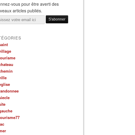
nnez-vous pour être averti des
veaux articles publiés.
il
TÉGORIES
saint
village
tourisme
chateau
chemin
ville
eglise
randonnee
siecle
site
gauche
tourisme77
lac
mer