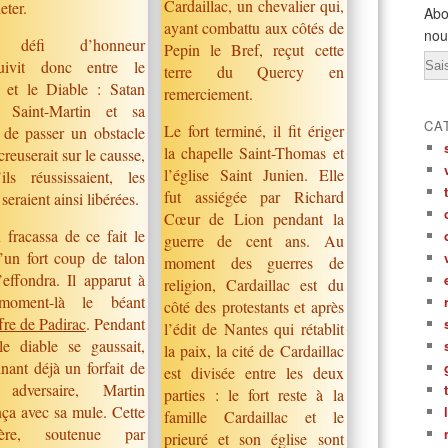
Cardaillac, un chevalier qui,
eter.
Abo
ayant combattu aux côtés de
nou
défi d’honneur
Pepin le Bref, reçut cette
Ema
suivit donc entre le
terre du Quercy en
t et le Diable : Satan
remerciement.
a Saint-Martin et sa
CA
Le fort terminé, il fit ériger
 de passer un obstacle
la chapelle Saint-Thomas et
 creuserait sur le causse,
l’église Saint Junien. Elle
ils réussissaient, les
fut assiégée par Richard
seraient ainsi libérées.
Cœur de Lion pendant la
 fracassa de ce fait le
guerre de cent ans. Au
’un fort coup de talon
moment des guerres de
’effondra. Il apparut à
religion, Cardaillac est du
oment-là le béant
côté des protestants et après
re de Padirac
. Pendant
l’édit de Nantes qui rétablit
le diable se gaussait,
la paix, la cité de Cardaillac
nant déjà un forfait de
est divisée entre les deux
adversaire, Martin
parties : le fort reste à la
nça avec sa mule. Cette
famille Cardaillac et le
ière, soutenue par
prieuré et son église sont