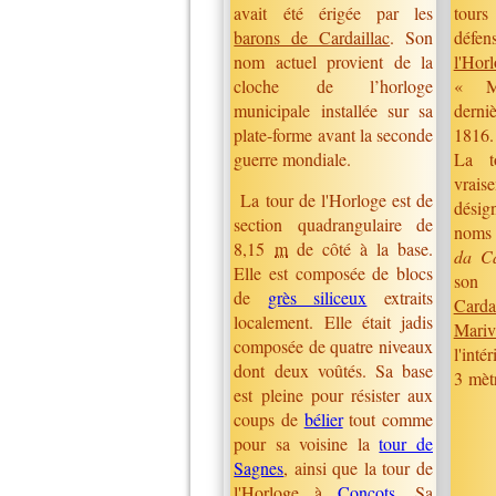
tours
avait été érigée par les
déf
barons de Cardaillac
. Son
l'Hor
nom actuel provient de la
« Ma
cloche de l’horloge
derni
municipale installée sur sa
1816.
plate-forme avant la seconde
La t
guerre mondiale.
vrais
La tour de l'Horloge est de
désig
section quadrangulaire de
noms
8,15
m
de côté à la base.
da Ca
Elle est composée de blocs
son 
de
grès siliceux
extraits
Carda
localement. Elle était jadis
Mariv
composée de quatre niveaux
l'int
dont deux voûtés. Sa base
3 mètr
est pleine pour résister aux
coups de
bélier
tout comme
pour sa voisine la
tour de
Sagnes
, ainsi que la tour de
l'Horloge à
Concots
. Sa