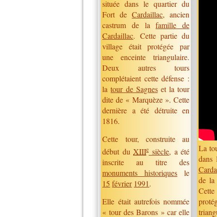
située dans le quartier du
Fort de
Cardaillac
, ancien
castrum de la
famille de
Cardaillac
. Cette partie du
village était protégée par
une enceinte triangulaire.
Deux autres tours
complétaient cette défense :
la
tour de Sagnes
et la tour
dite de « Marquèze ». Cette
dernière a été détruite en
1816.
Cette tour, construite au
La to
e
début du
XIII
siècle
, a été
dans 
inscrite au titre des
Carda
monuments historiques
le
de l
15
février
1991
.
Cette 
proté
Elle était autrefois nommée
trian
« tour des Barons »
car elle