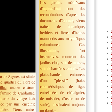
Les jardins médiévaux
d'aujourd'hui sont des
reconstitutions d'après les
documents d'époque, vieux
traités de botanique,
herbiers et livres d'heures
manuscrits aux magnifiques
enluminures. Ces
illustrations, fort
instructives, montrent des
jardins clos, soit de murets,
soit de barrières en bois. Les
plates-bandes entourées
ur de Sagnes est située
d'un "plessis" (haies
le quartier du Fort de
caractéristiques de tiges
illac
, ancien castrum
a
famille de Cardaillac
.
entrelacées de châtaignier,
partie du village était
de noisetier, d'osier ou de
gée par une enceinte
saule), dessinaient toujours
gulaire. Deux autres
un damier.