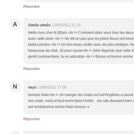
Répondre
A
Aimée aimée
12/05/2021 21:13
Hello mon cher tit @lain,<br /> Comment allez vous tous les deu
avec cette pluie.<br /> Ne dit-on pas que les jolies fleurs ont beso
belles photos.<br /> Un très beau cloître avec de jolis vestiges.<br
beaucoup de chat...Et pour cause<br /> Jolie légende que celle d'
gentil commentaire, tu es adorable.<br /> Bisous et bonne soiré
Répondre
N
nays
12/05/2021 17:58
bonsoir Alain<br /> oh manger les chats ouf ouf Angéline a sauvé 
ses chats voilà et tout revint dans l'ordre ..les rats devaient bi
est rendubonne soirée Alain bisous ☺
Répondre