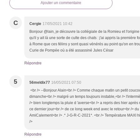
Ajouter un commentaire
C
Cergie
17/05/2021 10:42
Bonjour @lain, je découvre la collégiale de la Romieu et l'origi
qu'il y ait là une sorte de culte des chats : j'ai appris la première 
à Rome que ces félins y sont quasi vénérés au point qu'on en tro
Curie de Pompée où a été assassiné Jules César
Répondre
5
56meldix77
16/05/2021 07:50
<br /> --Bonjour Alain<br /> Comme chaque matin un petit couco
dimanche<br /> malgré un temps toujours instable,<br /> l'interm
/> bien longtemps la pluie d 'averse<br /> a repris des hier après
ce dernier jour<br /> de ce long week end avec le retour<br /> du 
AmiCalement<br /> .* J-G-R-C-2021*. <br /> Température MAXI hie
/>
Répondre