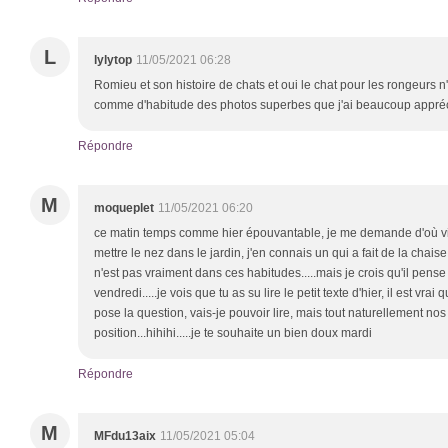
L
lylytop
11/05/2021 06:28
Romieu et son histoire de chats et oui le chat pour les rongeurs n
comme d'habitude des photos superbes que j'ai beaucoup appréc
Répondre
M
moqueplet
11/05/2021 06:20
ce matin temps comme hier épouvantable, je me demande d'où vien
mettre le nez dans le jardin, j'en connais un qui a fait de la chaise
n'est pas vraiment dans ces habitudes.....mais je crois qu'il pens
vendredi.....je vois que tu as su lire le petit texte d'hier, il est v
pose la question, vais-je pouvoir lire, mais tout naturellement n
position...hihihi.....je te souhaite un bien doux mardi
Répondre
M
MFdu13aix
11/05/2021 05:04