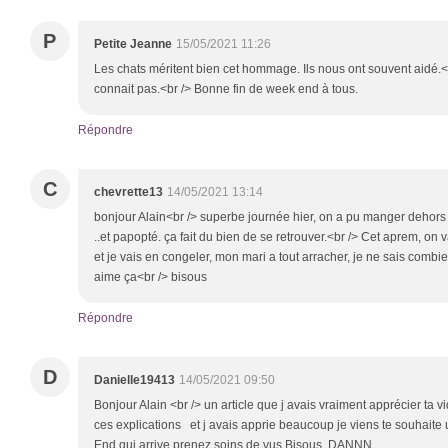
P
Petite Jeanne
15/05/2021 11:26
Les chats méritent bien cet hommage. Ils nous ont souvent aidé.<
connait pas.<br /> Bonne fin de week end à tous.
Répondre
C
chevrette13
14/05/2021 13:14
bonjour Alain<br /> superbe journée hier, on a pu manger dehors
..et papopté. ça fait du bien de se retrouver.<br /> Cet aprem, on 
et je vais en congeler, mon mari a tout arracher, je ne sais comb
aime ça<br /> bisous
Répondre
D
Danielle19413
14/05/2021 09:50
Bonjour Alain <br /> un article que j avais vraiment apprécier ta
ces explications et j avais apprie beaucoup je viens te souhaite 
End qui arrive prenez soins de vus Bisous DANNN