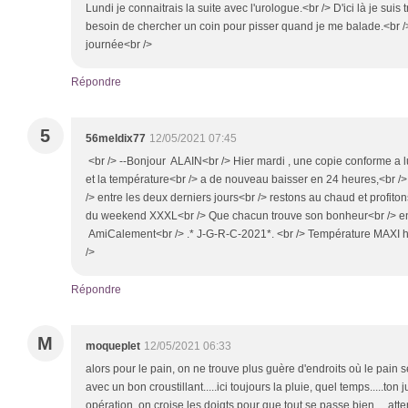
Lundi je connaitrais la suite avec l'urologue.<br /> D'ici là je suis
besoin de chercher un coin pour pisser quand je me balade.<br />
journée<br />
Répondre
5
56meldix77
12/05/2021 07:45
<br /> --Bonjour ALAIN<br /> Hier mardi , une copie conforme a lu
et la température<br /> a de nouveau baisser en 24 heures,<br /> 
/> entre les deux derniers jours<br /> restons au chaud et profitons
du weekend XXXL<br /> Que chacun trouve son bonheur<br /> en 
AmiCalement<br /> .* J-G-R-C-2021*. <br /> Température MAXI hie
/>
Répondre
M
moqueplet
12/05/2021 06:33
alors pour le pain, on ne trouve plus guère d'endroits où le pain
avec un bon croustillant.....ici toujours la pluie, quel temps.....t
opération, on croise les doigts pour que tout se passe bien.....atten