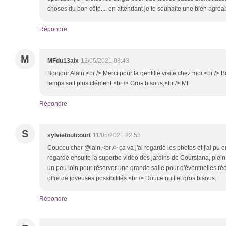
choses du bon côté.... en attendant je te souhaite une bien agréa
Répondre
M
MFdu13aix
12/05/2021 03:43
Bonjour Alain,<br /> Merci pour ta gentille visite chez moi.<br />
temps soit plus clément.<br /> Gros bisous,<br /> MF
Répondre
S
sylvietoutcourt
11/05/2021 22:53
Coucou cher @lain,<br /> ça va j'ai regardé les photos et j'ai pu e
regardé ensuite la superbe vidéo des jardins de Coursiana, plein 
un peu loin pour réserver une grande salle pour d'éventuelles réc
offre de joyeuses possibilités.<br /> Douce nuit et gros bisous.
Répondre