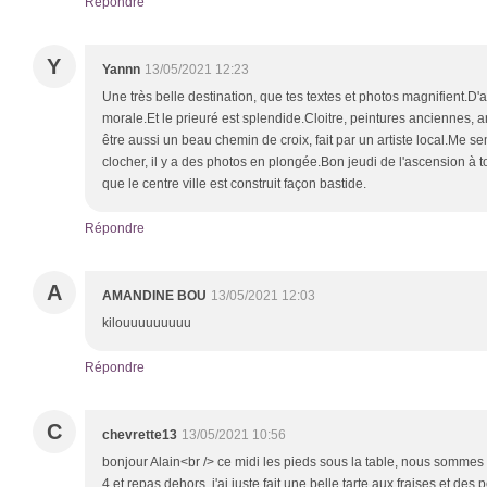
Répondre
Y
Yannn
13/05/2021 12:23
Une très belle destination, que tes textes et photos magnifient.D
morale.Et le prieuré est splendide.Cloitre, peintures anciennes, 
être aussi un beau chemin de croix, fait par un artiste local.Me 
clocher, il y a des photos en plongée.Bon jeudi de l'ascension à t
que le centre ville est construit façon bastide.
Répondre
A
AMANDINE BOU
13/05/2021 12:03
kilouuuuuuuuu
Répondre
C
chevrette13
13/05/2021 10:56
bonjour Alain<br /> ce midi les pieds sous la table, nous sommes
4 et repas dehors, j'ai juste fait une belle tarte aux fraises et des