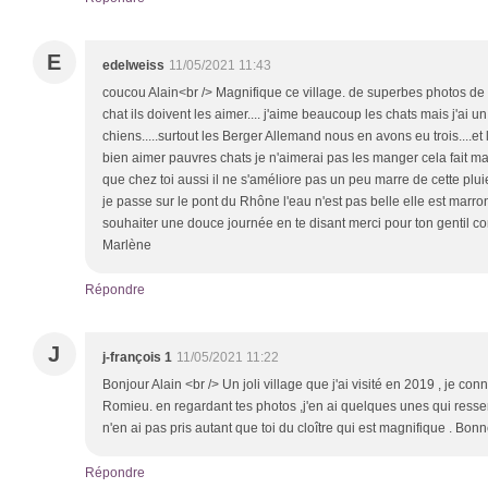
E
edelweiss
11/05/2021 11:43
coucou Alain<br /> Magnifique ce village. de superbes photos de
chat ils doivent les aimer.... j'aime beaucoup les chats mais j'ai u
chiens.....surtout les Berger Allemand nous en avons eu trois....et la
bien aimer pauvres chats je n'aimerai pas les manger cela fait mal
que chez toi aussi il ne s'améliore pas un peu marre de cette plu
je passe sur le pont du Rhône l'eau n'est pas belle elle est marron
souhaiter une douce journée en te disant merci pour ton gentil c
Marlène
Répondre
J
j-françois 1
11/05/2021 11:22
Bonjour Alain <br /> Un joli village que j'ai visité en 2019 , je con
Romieu. en regardant tes photos ,j'en ai quelques unes qui resse
n'en ai pas pris autant que toi du cloître qui est magnifique . Bo
Répondre