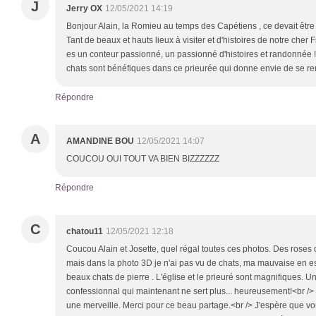
J
Jerry OX
12/05/2021 14:19
Bonjour Alain, la Romieu au temps des Capétiens , ce devait êtr
Tant de beaux et hauts lieux à visiter et d'histoires de notre cher F
es un conteur passionné, un passionné d'histoires et randonnée ! 
chats sont bénéfiques dans ce prieurée qui donne envie de se re
Répondre
A
AMANDINE BOU
12/05/2021 14:07
COUCOU OUI TOUT VA BIEN BIZZZZZZ
Répondre
C
chatou11
12/05/2021 12:18
Coucou Alain et Josette, quel régal toutes ces photos. Des roses d
mais dans la photo 3D je n'ai pas vu de chats, ma mauvaise en est 
beaux chats de pierre . L'église et le prieuré sont magnifiques. Un 
confessionnal qui maintenant ne sert plus... heureusement!<br />
une merveille. Merci pour ce beau partage.<br /> J'espère que vou