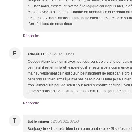
Bonjour @lain.<br /> En cherchant, j'ai réussi a voir un chat.<br /
/> Chez nous, c'est tout l'inverse à la logique car depuis hier, le d
/> Alors avec la pluie qui est tombé en abondance et le retour du S
de leurs nez, nous avons fait une belle cueillette.<br /> Je te so
Amitié, bisou de nous deux.
Répondre
E
edelweiss
12/05/2021 08:20
Coucou Alain<br /> enfin avec tout ces jours de pluie le pensais q
ce matin il est enfin là et j'espère qu'il le restera cela commence à
malheureusement ce n'est qu'un petit moment de répit car je crois
cette fois est bien arrosé je n'ai pas besoin de la faire je sais bien 
trop j'aimerai un peu de soleil pour nous réchauffé et surtout voir
tristesse nous en avons autrement de cela. Douce journée Alain 
Répondre
T
tiot le mineur
12/05/2021 07:53
Bonjour,<br /> Il est très bien ton album photo.<br /> Si si c'est moi 