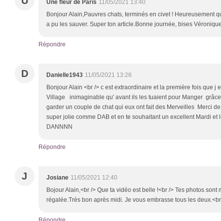
U
Une fleur de Paris
11/05/2021 13:40
Bonjour Alain,Pauvres chats, terminés en civet ! Heureusement que
a pu les sauver. Super ton article.Bonne journée, bises Véroniqu
Répondre
D
Danielle1943
11/05/2021 13:26
Bonjour Alain <br /> c est extraordinaire et la première fois que j
Village inimaginable qu' avant ils les tuaient pour Manger grâce 
garder un couple de chat qui eux ont fait des Merveilles Merci de
super jolie comme DAB et en te souhaitant un excellent Mardi et l
DANNNN
Répondre
J
Josiane
11/05/2021 12:40
Bojour Alain,<br /> Que ta vidéo est belle !<br /> Tes photos son
régalée.Très bon après midi. Je vous embrasse tous les deux.<br
Répondre