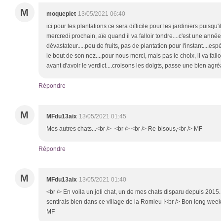
M
moqueplet
13/05/2021 06:40
ici pour les plantations ce sera difficile pour les jardiniers puisqu
mercredi prochain, aïe quand il va falloir tondre....c'est une ann
dévastateur.....peu de fruits, pas de plantation pour l'instant....es
le bout de son nez....pour nous merci, mais pas le choix, il va fall
avant d'avoir le verdict....croisons les doigts, passe une bien agr
Répondre
M
MFdu13aix
13/05/2021 01:45
Mes autres chats...<br /> <br /> <br /> Re-bisous,<br /> MF
Répondre
M
MFdu13aix
13/05/2021 01:40
<br /> En voila un joli chat, un de mes chats disparu depuis 2015.
sentirais bien dans ce village de la Romieu !<br /> Bon long week
MF