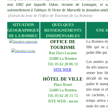
mai 1082 par laquelle Odon, vicomte de Lomagne, et sa
solennellement à l'abbaye St Victor de Marseille la donation antér
(Extrait du texte de l'Office de Tourisme de La Romieu)
SITUATION
QUELQUES
GÉOGRAPHIQUE
RENSEIGNEMENTS
UNE H
DE LA ROMIEU
INDISPENSABLES
OFFICE DE
La Romieu étai
TOURISME
fille qui se
petite fille qui
Rue Doct Lucante
32480 La Romieu
Les années pa
Tél. 05 62 28 86 33
du très mauvai
SITE WEB
semer leur blé
décidé de ma
HÔTEL DE VILLE
palier le manq
Place Bouet
très triste et 
32480 La Romieu
en cachette,
Tél. 05 62 28 15 72
temps arriva e
SITE WEB : aucun
mais les rats e