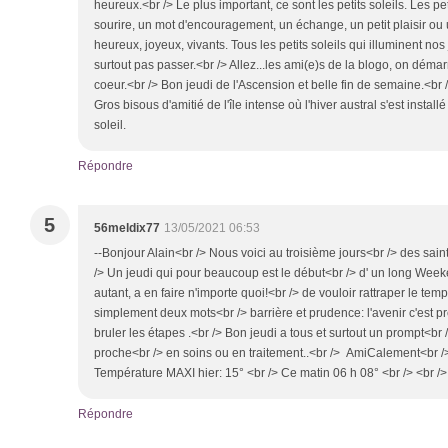
heureux.<br /> Le plus important, ce sont les petits soleils. Les pe
sourire, un mot d'encouragement, un échange, un petit plaisir ou 
heureux, joyeux, vivants. Tous les petits soleils qui illuminent nos
surtout pas passer.<br /> Allez...les ami(e)s de la blogo, on démar
coeur.<br /> Bon jeudi de l'Ascension et belle fin de semaine.<br /
Gros bisous d'amitié de l'île intense où l'hiver austral s'est inst
soleil.
Répondre
5
56meldix77
13/05/2021 06:53
--Bonjour Alain<br /> Nous voici au troisième jours<br /> des sain
/> Un jeudi qui pour beaucoup est le début<br /> d' un long Week
autant, a en faire n'importe quoi!<br /> de vouloir rattraper le temp
simplement deux mots<br /> barrière et prudence: l'avenir c'est 
bruler les étapes .<br /> Bon jeudi a tous et surtout un prompt<br
proche<br /> en soins ou en traitement..<br /> AmiCalement<br />
Température MAXI hier: 15° <br /> Ce matin 06 h 08° <br /> <br /
Répondre