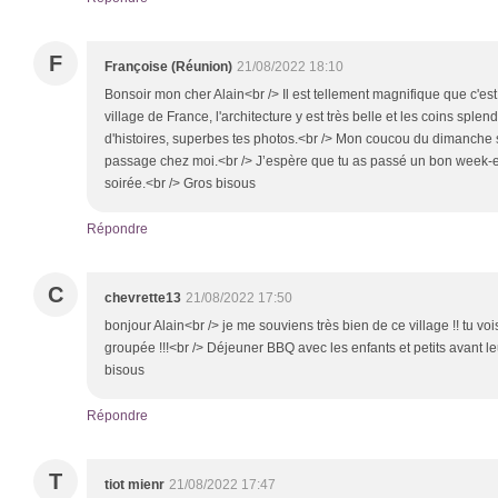
F
Françoise (Réunion)
21/08/2022 18:10
Bonsoir mon cher Alain<br /> Il est tellement magnifique que c'est 
village de France, l'architecture y est très belle et les coins sple
d'histoires, superbes tes photos.<br /> Mon coucou du dimanche so
passage chez moi.<br /> J’espère que tu as passé un bon week-e
soirée.<br /> Gros bisous
Répondre
C
chevrette13
21/08/2022 17:50
bonjour Alain<br /> je me souviens très bien de ce village !! tu vois
groupée !!!<br /> Déjeuner BBQ avec les enfants et petits avant leu
bisous
Répondre
T
tiot mienr
21/08/2022 17:47