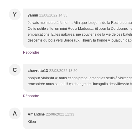
Y
yannn
22/08/2022 14:33
Je vais me mettre à fumer .... Afin que les gens de la Roche puissen
Cette petite ville, un mini Roc à Madour.... Et pour la Dordogne, j’
embarcations. Et les gabares, me souviens de la vie de ces bateli
descente du bois vers Bordeaux. Thierry la fronde y jouait un gaba
Répondre
C
chevrette13
22/08/2022 13:20
bonjour Alain<br /> nous étions pratiquement les seuls à visiter 
rencontrée nous saluait !! ça change de l'incognito des villes<br 
Répondre
A
Amandine
22/08/2022 12:33
Kilou