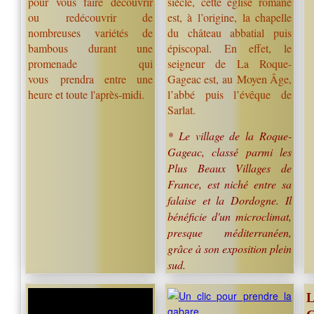
pour vous faire découvrir
siècle, cette église romane
ou redécouvrir de
est, à l’origine, la chapelle
nombreuses variétés de
du château abbatial puis
bambous durant une
épiscopal. En effet, le
promenade qui
seigne
ur de La Roque-
vous prendra entre une
Gageac est, au Moyen Âge,
heure
et toute l'après-midi.
l’abbé puis l’évêque de
Sarlat.
* Le village de la Roque-
Gageac, classé parmi les
Plus Beaux Villages de
France, est niché entre sa
falaise et la Dordogne. Il
bénéficie d'un microclimat,
presque méditerranéen,
grâce à son exposition plein
sud.
L