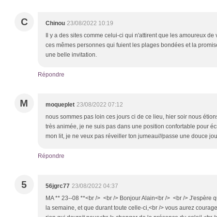
C
Chinou
23/08/2022 10:19
Il y a des sites comme celui-ci qui n'attirent que les amoureux de v
ces mêmes personnes qui fuient les plages bondées et la promiscu
une belle invitation.
Répondre
M
moqueplet
23/08/2022 07:12
nous sommes pas loin ces jours ci de ce lieu, hier soir nous étions à
très animée, je ne suis pas dans une position confortable pour éc
mon lit, je ne veux pas réveiller ton jumeau///passe une douce jo
Répondre
5
56jgrc77
23/08/2022 04:37
MA ** 23--08 **<br /> <br /> Bonjour Alain<br /> <br /> J'espèr
la semaine, et que durant toute celle-ci,<br /> vous aurez courag