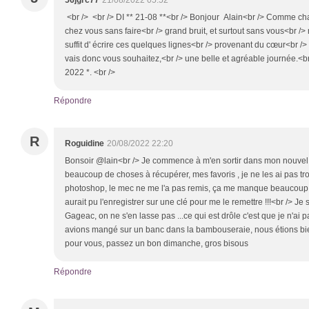
56jgrc77
21/08/2022 05:52
<br /> <br /> DI ** 21-08 **<br /> Bonjour Alain<br /> Comme cha
chez vous sans faire<br /> grand bruit, et surtout sans vous<br /> 
suffit d' écrire ces quelques lignes<br /> provenant du cœur<br /> 
vais donc vous souhaitez,<br /> une belle et agréable journée.<
2022 *. <br />
Répondre
R
Roguidine
20/08/2022 22:20
Bonsoir @lain<br /> Je commence à m'en sortir dans mon nouvel 
beaucoup de choses à récupérer, mes favoris , je ne les ai pas trou
photoshop, le mec ne me l'a pas remis, ça me manque beaucoup, il e
aurait pu l'enregistrer sur une clé pour me le remettre !!!<br /> Je
Gageac, on ne s'en lasse pas ...ce qui est drôle c'est que je n'ai 
avions mangé sur un banc dans la bambouseraie, nous étions bien 
pour vous, passez un bon dimanche, gros bisous
Répondre