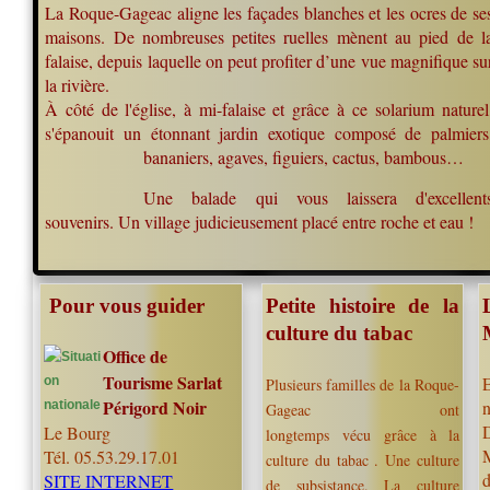
La Roque-Gageac aligne les façades blanches et les ocres de se
maisons. De nombreuses petites ruelles mènent au pied de l
falaise, depuis laquelle on peut profiter d’une vue magnifique su
la rivière.
À côté de l'église, à mi-falaise et grâce à ce solarium naturel
s'épanouit un étonnant jardin exotique composé de palmiers
bananiers, agaves, figuiers
, cactus, bambous…
Une b
alade qui vous laissera d'excellent
souvenirs. Un village judicieusement placé entre roche et eau !
Pour vous guider
Petite histoire de la
culture du tabac
Office de
Tourisme Sarlat
Plusieurs familles de la Roque-
Périgord Noir
n
Gageac ont
D
Le Bourg
longtemps vécu grâce à la
Tél. 05.53.29.17.01
culture du tabac . Une culture
d
SITE INTERNET
de subsistance. La culture