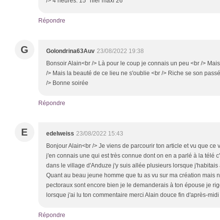
/> 4 heures: 15° hier maxi 26°
Répondre
G
Golondrina63Auv
23/08/2022 19:38
Bonsoir Alain<br /> Là pour le coup je connais un peu <br /> Ma
/> Mais la beauté de ce lieu ne s'oublie <br /> Riche se son passé
/> Bonne soirée
Répondre
E
edelweiss
23/08/2022 15:43
Bonjour Alain<br /> Je viens de parcourir ton article et vu que ce 
j'en connais une qui est très connue dont on en a parlé à la télé
dans le village d'Anduze j'y suis allée plusieurs lorsque j'habitai
Quant au beau jeune homme que tu as vu sur ma création mais n
pectoraux sont encore bien je le demanderais à ton épouse je rigole
lorsque j'ai lu ton commentaire merci Alain douce fin d'après-mid
Répondre