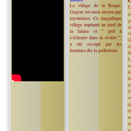
G
Le village de la Roque-
É
Gageac est aussi ancien que
r
mystérieux. Ce magnifique
g
village implanté au pied de
m
la falaise et “ prêt à
v
s’échouer dans la rivière ”,
G
a été occupé par les
é
hommes dès la préhistoire.
b
L
s
l
b
m
d
v
q
e
a
d
s