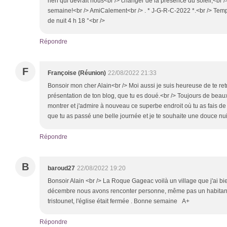
rien qui devrait nous<br /> changer de la présence du soleil,<br
semaine!<br /> AmiCalement<br /> . * J-G-R-C-2022 *.<br /> Temp
de nuit 4 h 18 °<br />
Répondre
F
Françoise (Réunion)
22/08/2022 21:33
Bonsoir mon cher Alain<br /> Moi aussi je suis heureuse de te ret
présentation de ton blog, que tu es doué.<br /> Toujours de beau
montrer et j'admire à nouveau ce superbe endroit où tu as fais de
que tu as passé une belle journée et je te souhaite une douce nuit
Répondre
B
baroud27
22/08/2022 19:20
Bonsoir Alain <br /> La Roque Gageac voilà un village que j'ai bien
décembre nous avons renconter personne, même pas un habitant p
tristounet, l'église était fermée . Bonne semaine A+
Répondre