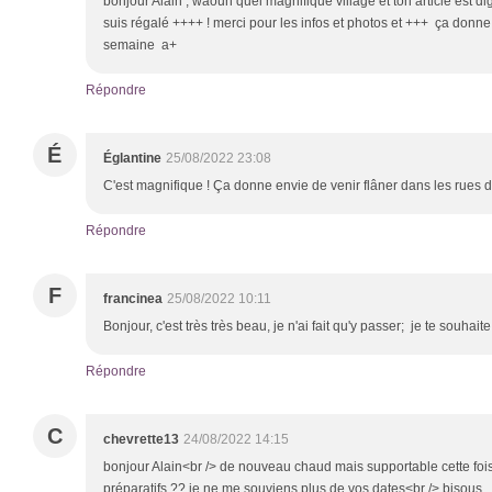
bonjour Alain , waouh quel magnifique village et ton article est di
suis régalé ++++ ! merci pour les infos et photos et +++ ça donne
semaine a+
Répondre
É
Églantine
25/08/2022 23:08
C'est magnifique ! Ça donne envie de venir flâner dans les rues
Répondre
F
francinea
25/08/2022 10:11
Bonjour, c'est très très beau, je n'ai fait qu'y passer; je te souh
Répondre
C
chevrette13
24/08/2022 14:15
bonjour Alain<br /> de nouveau chaud mais supportable cette foi
préparatifs ?? je ne me souviens plus de vos dates<br /> bisous