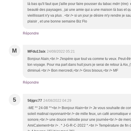
là bas qu'il faut que j'aille pour faire pousser du tabac mdrr (rire
beauté des paysages , jai une amie qui a une maison là bas et qui
vieillissant n'y va plus . <br /> si un jour je désire m'y rendre je s
plaisir , et une bonne semaine Biz Flo
Répondre
M
MFdu13aix
24/08/2022 05:21
Bonjour Alain,<br /> J'espère que tout va comme tu veux. Peut-êtr
ton voyage. Pour ma part dans huit jours je serai de retour à Aix, 
diminué.<br /> Bon mercredi,<br /> Gros bisous,<br /> MF
Répondre
5
56jgrc77
24/08/2022 04:29
-ME ** 24-08 **<br /> Bonjour Alain<br /> Je vous souhaite de c
soleil matinal rayonnant<br /> de mille feux, un café aromatique vi
sonore,<br /> une douce mélodie pour une journée<br /> de mercr
AmiCalement<br /> . * J-G-R-C-2022 *.<br /> Température de fin de