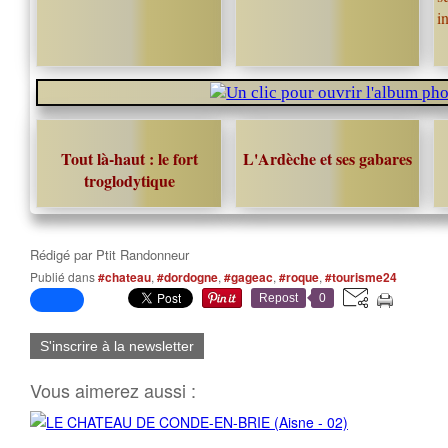
i
Tout là-haut : le fort
L'Ardèche et ses gabares
troglodytique
Rédigé par
Ptit Randonneur
Publié dans
#chateau
,
#dordogne
,
#gageac
,
#roque
,
#tourisme24
Repost
0
S'inscrire à la newsletter
Vous aimerez aussi :