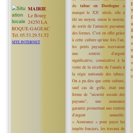
tabac en Dordogne
du
a
MAIRIE
N
marqué le XXᵉ siècle, elle a
Le Bourg
f
été un moyen, sinon le moyen,
24250 LA
u
de sortir de l'autarcie paysanne
ROQUE-GAGEAC
i
des fermes. C'est en effet grâce
Tel. 05.53.29.51.52
à cette culture qu'une fois l'an,
SITE INTERNET
les petits paysans recevaient
e
une rentrée d'argent
significative, consécutive à la
vente de la récolte de l'année à
la régie nationale des tabacs.
c
On a pu dire que cette culture,
sauf cas de grêle, était une
forme de "sécurité sociale des
paysans", une assurance
garantie promettant une rentrée
d'argent annuelle.
« Assurance » pour payer les
impôts fonciers, les travaux de