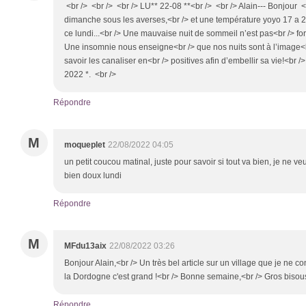
<br /> <br /> <br /> LU** 22-08 **<br /> <br /> Alain--- Bonjour <
dimanche sous les averses,<br /> et une température yoyo 17 a 
ce lundi...<br /> Une mauvaise nuit de sommeil n’est pas<br /> 
Une insomnie nous enseigne<br /> que nos nuits sont à l’image<br
savoir les canaliser en<br /> positives afin d’embellir sa vie!<br 
2022 *. <br />
Répondre
M
moqueplet
22/08/2022 04:05
un petit coucou matinal, juste pour savoir si tout va bien, je ne ve
bien doux lundi
Répondre
M
MFdu13aix
22/08/2022 03:26
Bonjour Alain,<br /> Un très bel article sur un village que je ne co
la Dordogne c'est grand !<br /> Bonne semaine,<br /> Gros bisou
Répondre