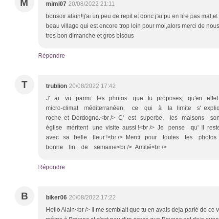
M
mimi07
20/08/2022 21:11
bonsoir alain!!j'ai un peu de repit et donc j'ai pu en lire pas mal,et
beau village qui est encore trop loin pour moi,alors merci de nous e
tres bon dimanche et gros bisous
Répondre
T
trublion
20/08/2022 17:42
J' ai vu parmi les photos que tu proposes, qu'en effe
micro-climat méditerranéen, ce qui à la limite s' expl
roche et Dordogne.<br /> C' est superbe, les maisons son
église méritent une visite aussi !<br /> Je pense qu' il 
avec sa belle fleur !<br /> Merci pour toutes tes photos
bonne fin de semaine<br /> Amitié<br />
Répondre
B
biker06
20/08/2022 17:22
Hello Alain<br /> Il me semblait que tu en avais deja parlé de ce vi