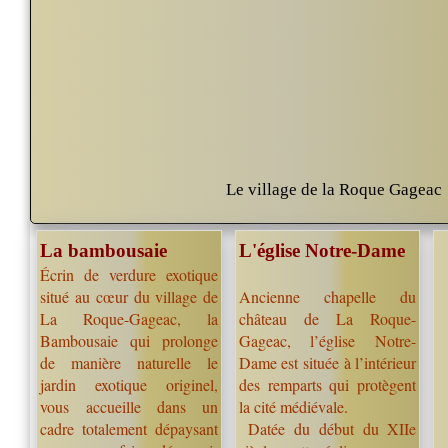
Le village de la Roque Gageac
La bambousaie
L'église Notre-Dame
Écrin de verdure exotique
situé au cœur du village de
A
ncienne chapelle du
La Roque-Gageac, la
château de La Roque-
Bambousaie qui prolonge
Gageac, l’église Notre-
de manière naturelle le
Dame est située à l’intérieur
jardin exotique originel,
des remparts qui protègent
vous accueille dans un
la cité médiévale.
cadre totalement dépaysant
Datée du début du XIIe