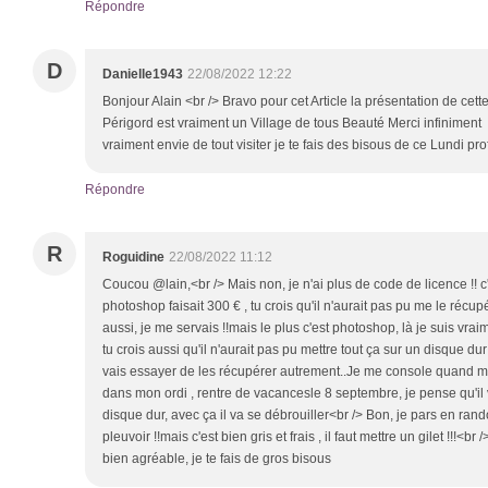
Répondre
D
Danielle1943
22/08/2022 12:22
Bonjour Alain <br /> Bravo pour cet Article la présentation de ce
Périgord est vraiment un Village de tous Beauté Merci infiniment
vraiment envie de tout visiter je te fais des bisous de ce Lundi p
Répondre
R
Roguidine
22/08/2022 11:12
Coucou @lain,<br /> Mais non, je n'ai plus de code de licence !! c'
photoshop faisait 300 € , tu crois qu'il n'aurait pas pu me le récu
aussi, je me servais !!mais le plus c'est photoshop, là je suis vrai
tu crois aussi qu'il n'aurait pas pu mettre tout ça sur un disque dur 
vais essayer de les récupérer autrement..Je me console quand m
dans mon ordi , rentre de vacancesle 8 septembre, je pense qu'il va
disque dur, avec ça il va se débrouiller<br /> Bon, je pars en rando
pleuvoir !!mais c'est bien gris et frais , il faut mettre un gilet !!!<
bien agréable, je te fais de gros bisous