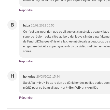
même à Beynac et c'est peu dire parce que Beynac est deja supe
Répondre
B
baba
20/08/2022 15:55
Ce n'est pas pour rien que ce village est classé plus beau villag
superbe région, cette citée au bord du fleuve s'intègre parfaite
de l'endroitChargée d'histoire la citée médiévale a beaucoup de
en gabare doit être super sympa<br /> La vidéo met bien en vale
soirée.
Répondre
H
honorius
20/08/2022 15:44
Salut Alain<br /> Tu as le don de dénicher des petites perles co
mérité pour ce beau village. <br /> Bon WE<br /> Amitiés
Répondre