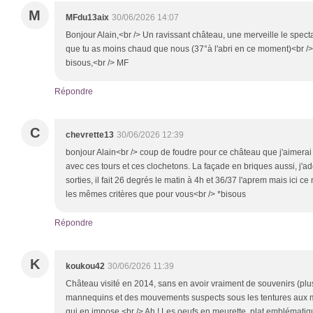
M
MFdu13aix
30/06/2026 14:07
Bonjour Alain,<br /> Un ravissant château, une merveille le specta
que tu as moins chaud que nous (37°à l'abri en ce moment)<br />
bisous,<br /> MF
Répondre
C
chevrette13
30/06/2026 12:39
bonjour Alain<br /> coup de foudre pour ce château que j'aimerai bi
avec ces tours et ces clochetons. La façade en briques aussi, j'a
sorties, il fait 26 degrés le matin à 4h et 36/37 l'aprem mais ici ce
les mêmes critères que pour vous<br /> *bisous
Répondre
K
koukou42
30/06/2026 11:39
Château visité en 2014, sans en avoir vraiment de souvenirs (plu
mannequins et des mouvements suspects sous les tentures aux mu
qui en impose.<br /> Ah ! Les oeufs en meurette, plat emblémati