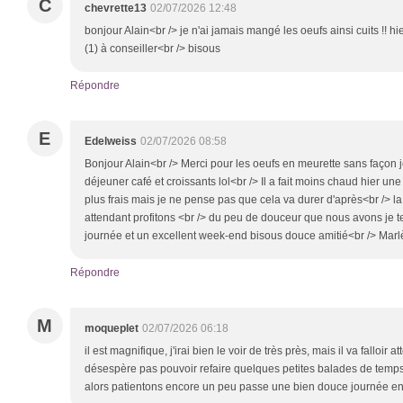
C
chevrette13
02/07/2026 12:48
bonjour Alain<br /> je n'ai jamais mangé les oeufs ainsi cuits !! h
(1) à conseiller<br /> bisous
Répondre
E
Edelweiss
02/07/2026 08:58
Bonjour Alain<br /> Merci pour les oeufs en meurette sans façon j
déjeuner café et croissants lol<br /> Il a fait moins chaud hier un
plus frais mais je ne pense pas que cela va durer d'après<br /> l
attendant profitons <br /> du peu de douceur que nous avons je te
journée et un excellent week-end bisous douce amitié<br /> Mar
Répondre
M
moqueplet
02/07/2026 06:18
il est magnifique, j'irai bien le voir de très près, mais il va falloir 
désespère pas pouvoir refaire quelques petites balades de temps e
alors patientons encore un peu passe une bien douce journée ens