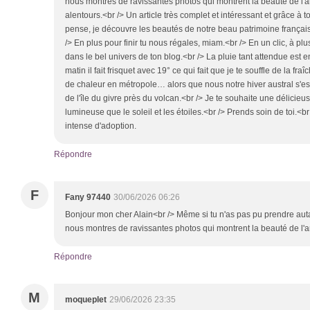
nous montres de ravissantes photos qui montrent la beauté de l'a
alentours.<br /> Un article très complet et intéressant et grâce à to
pense, je découvre les beautés de notre beau patrimoine français
/> En plus pour finir tu nous régales, miam.<br /> En un clic, à pl
dans le bel univers de ton blog.<br /> La pluie tant attendue est en
matin il fait frisquet avec 19° ce qui fait que je te souffle de la 
de chaleur en métropole… alors que nous notre hiver austral s'est
de l'île du givre près du volcan.<br /> Je te souhaite une délicieu
lumineuse que le soleil et les étoiles.<br /> Prends soin de toi.<b
intense d'adoption.
Répondre
F
Fany 97440
30/06/2026 06:26
Bonjour mon cher Alain<br /> Même si tu n'as pas pu prendre auta
nous montres de ravissantes photos qui montrent la beauté de l'a
Répondre
M
moqueplet
29/06/2026 23:35