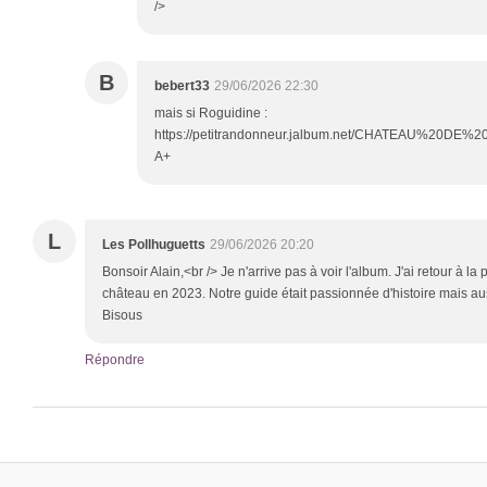
/>
B
bebert33
29/06/2026 22:30
mais si Roguidine :
https://petitrandonneur.jalbum.net/CHATEAU%20DE%
A+
L
Les Pollhuguetts
29/06/2026 20:20
Bonsoir Alain,<br /> Je n'arrive pas à voir l'album. J'ai retour à l
château en 2023. Notre guide était passionnée d'histoire mais aus
Bisous
Répondre