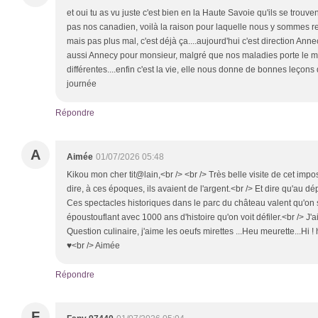
et oui tu as vu juste c'est bien en la Haute Savoie qu'ils se trouve
pas nos canadien, voilà la raison pour laquelle nous y sommes r
mais pas plus mal, c'est déjà ça....aujourd'hui c'est direction Annec
aussi Annecy pour monsieur, malgré que nos maladies porte le 
différentes....enfin c'est la vie, elle nous donne de bonnes leçons
journée
Répondre
A
Aimée
01/07/2026 05:48
Kikou mon cher tit@lain,<br /> <br /> Très belle visite de cet impos
dire, à ces époques, ils avaient de l'argent.<br /> Et dire qu'au dép
Ces spectacles historiques dans le parc du château valent qu'on s
époustouflant avec 1000 ans d'histoire qu'on voit défiler.<br /> J
Question culinaire, j'aime les oeufs mirettes ...Heu meurette...Hi ! 
♥<br /> Aimée
Répondre
F