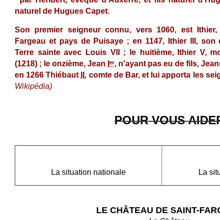
naturel de Hugues Capet.
Son premier seigneur connu, vers 1060, est Ithier,
Fargeau et pays de Puisaye ; en 1147,
Ithier III
, son 
Terre sainte avec
Louis VII
; le huitième,
Ithier V
, m
(1218) ; le onzième,
Jean
Iᵉʳ
, n'ayant pas eu de fils, Jea
en 1266
Thiébaut
II
, comte de Bar, et lui apporta les sei
Wikipédia)
POUR VOUS AIDE
La situation nationale
La sit
LE CHÂTEAU DE SAINT-FA