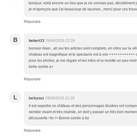
bonjour, voilà encore un lieu que je ne connais pas, décidément 
je m'aperçois que j'ai beaucoup de lacunes...merci pour ces trouv
Répondre
B
bebert33
29/06/2026 22:28
bonsoir Alain , ah oui tes articles sont complets, en infos sur la v
chateau est magnifique et le spectacle est à voir ++++++++++++ on 
pour les photos, je me régale et les infos et la recette un peu moi
belle soirée a+
Répondre
L
luckyozz
29/06/2026 22:28
Il est superbe ce château et des personnages illustres ont compos
semble vivant et très réaliste, on doit y passer un très bon moment
découverte.<br /> Bonne soirée à toi
Répondre