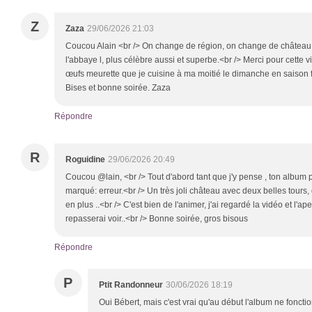
Z
Zaza
29/06/2026 21:03
Coucou Alain <br /> On change de région, on change de château.<
l'abbaye l, plus célèbre aussi et superbe.<br /> Merci pour cette vis
œufs meurette que je cuisine à ma moitié le dimanche en saison f
Bises et bonne soirée. Zaza
Répondre
R
Roguidine
29/06/2026 20:49
Coucou @lain, <br /> Tout d'abord tant que j'y pense , ton album ph
marqué: erreur.<br /> Un très joli château avec deux belles tours, q
en plus ..<br /> C'est bien de l'animer, j'ai regardé la vidéo et l'a
repasserai voir..<br /> Bonne soirée, gros bisous
Répondre
P
Ptit Randonneur
30/06/2026 18:19
Oui Bébert, mais c'est vrai qu'au début l'album ne fonctio