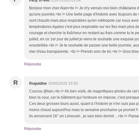
Fany 97440
01/07/2026 05:04
Bonjour mon cher Alain<br /> Je m'y verrais moi bien châtelaine 
qu'une journée.<br /> Une belle page d'histoire avec toujours de
sont chauds mais plus respirables qu'en métropole car nous avons
températures égales c'est plus respirable sur les îles mais plus d
courage et cherche la fraîcheur en restant au frais comme tu le pe
juillet, en ce 1er jour de juillet je viens te souhaite une exquise jo
ensoleillée.<br /> Je te souhaite de passer une belle journée, auss
mer d'eau transparente. <br /> Prends soin de toi.<br /> Gros biso
Répondre
R
Roguidine
30/06/2026 19:30
Coucou @lain,<br /> Ah ben voilà, de magnifiques photos de cet 
bien la cour, car le bâtiment qui l'entoure en impose, c'est presque
Ces deux grosses tours aussi, quant à l'histoire je n'en suis pas pa
moins chaud aujourd'hui mais la semaine prochaine ça promet !! grrr
ils annoncent 16° en Limousin , je vais bien dormir ...<br /> Pas
Répondre