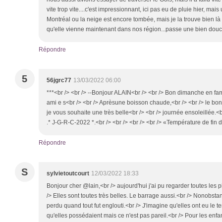
vite trop vite....c'est impressionnant, ici pas eu de pluie hier, mai
Montréal ou la neige est encore tombée, mais je la trouve bien là
qu'elle vienne maintenant dans nos région...passe une bien dou
Répondre
5
56jgrc77
13/03/2022 06:00
***<br /> <br /> --Bonjour ALAIN<br /> <br /> Bon dimanche en fam
ami e s<br /> <br /> Aprèsune boisson chaude,<br /> <br /> le bonh
je vous souhaite une très belle<br /> <br /> journée ensoleillée.<
.* J-G-R-C-2022 *.<br /> <br /> <br /> <br /> «Température de fin 
Répondre
S
sylvietoutcourt
12/03/2022 18:33
Bonjour cher @lain,<br /> aujourd'hui j'ai pu regarder toutes les
/> Elles sont toutes très belles. Le barrage aussi.<br /> Nonobstan
perdu quand tout fut englouti.<br /> J'imagine qu'elles ont eu le t
qu'elles possédaient mais ce n'est pas pareil.<br /> Pour les enfan