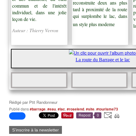
reconstruite deux ans plus
commun et de l'intérêt
r
tard à proximité de la route
individuel, dans une jolie
p
qui surplombe le lac, dans
leçon de vie.
v
un style plus moderne
l
Auteur : Thierry Verron
La route du Barrage et le lac
Rédigé par
Ptit Randonneur
Publié dans
#barrage
,
#eau
,
#lac
,
#roselend
,
#site
,
#tourisme73
Repost
0
S'inscrire à la newsletter