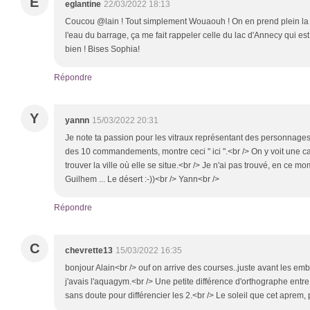
E
eglantine
22/03/2022 18:13
Coucou @lain ! Tout simplement Wouaouh ! On en prend plein la v
l'eau du barrage, ça me fait rappeler celle du lac d'Annecy qui es
bien ! Bises Sophia!
Répondre
Y
yannn
15/03/2022 20:31
Je note ta passion pour les vitraux représentant des personnages.<b
des 10 commandements, montre ceci " ici ".<br /> On y voit une ca
trouver la ville où elle se situe.<br /> Je n'ai pas trouvé, en ce 
Guilhem ... Le désert :-))<br /> Yann<br />
Répondre
C
chevrette13
15/03/2022 16:35
bonjour Alain<br /> ouf on arrive des courses..juste avant les em
j'avais l'aquagym.<br /> Une petite différence d'orthographe entr
sans doute pour différencier les 2.<br /> Le soleil que cet aprem