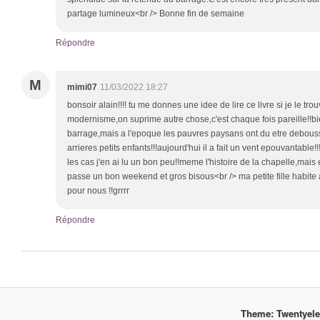
partage lumineux<br /> Bonne fin de semaine
Répondre
M
mimi07
11/03/2022 18:27
bonsoir alain!!!! tu me donnes une idee de lire ce livre si je le trou
modernisme,on suprime autre chose,c'est chaque fois pareille!!bien
barrage,mais a l'epoque les pauvres paysans ont du etre debousso
arrieres petits enfants!!!aujourd'hui il a fait un vent epouvantable!!
les cas j'en ai lu un bon peu!!meme l'histoire de la chapelle,mais e
passe un bon weekend et gros bisous<br /> ma petite fille habit
pour nous !!grrrr
Répondre
Theme: Twentyel