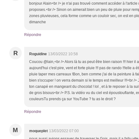
bonjour Alain<br /> je n'ai pas trouvé comment accéder à l'article
proposes.<br /> Sinon on aimerait bien un peu de pluie pour rempl
zones pluvieuses, cela forme comme un couloir sec, on est en pl
dimanche
Répondre
R
Roguidine
13/03/2022 10:58
Coucou @lain,<br /> Alors là tu as peut être bien raison !!! hier il 
aujourd'hui c'est pire, vent et forte pluie !!! pas de rando !!!elle a
pluie taper mes carreaux !Bon, ben comme j'ai de la peinture à faire
bien s'occuper ! on verra demain si le temps est meilleur !!!<br /
ton canapé en mangeant du chocolat ! lol , et à te reposer à la suit
de gros bisous<br /> P.S. la vidéo vu du ciel est époustouflante, e
couleursTu prends ça sur YouTube ? tu as le droit ?
Répondre
M
moqueplet
13/03/2022 07:00
nous aussi avions essayer de traverser le Gois, mais il a fallu vite