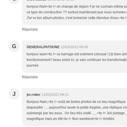
bonjour Alain<br /> on change de région !! je ne connais même 
ce type de construction ?? surtout maintenant que nous sommes 
J'ai vu ton album photos, c'est immense cette étendue d'eau.<br 
Répondre
G
GENERALPATOUNE
12/03/2022 09:48
bonjour alain<br /> ce barrage est vraiment colossal ! j'ai bien ai
fonctionnement ! beau soleil ici, je vais continuer les transforma
journée
Répondre
J
jm:rober
12/03/2022 09:21
Bonjour Alain,<br /> voilà de belles photos de ce lieu magnifique
disparaitre ......aujourd'hui seule la petite éeglise ,une réplique 
submergé par les eaux . Un lieu trés visité.......<br /> Joli partage 
magnifique mais en été<br /> Bon weekend<br /> Amitiés