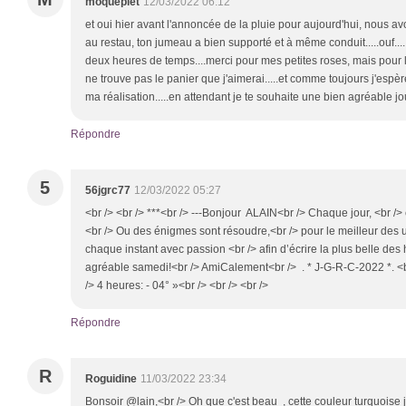
moqueplet
12/03/2022 06:12
et oui hier avant l'annoncée de la pluie pour aujourd'hui, nous avo
au restau, ton jumeau a bien supporté et à même conduit.....ouf.....m
deux heures de temps....merci pour mes petites roses, mais pour l
ne trouve pas le panier que j'aimerai.....et comme toujours j'espè
ma réalisation.....en attendant je te souhaite une bien agréable j
Répondre
5
56jgrc77
12/03/2022 05:27
<br /> <br /> ***<br /> ---Bonjour ALAIN<br /> Chaque jour, <br />
<br /> Ou des énigmes sont résoudre,<br /> pour le meilleur des u
chaque instant avec passion <br /> afin d’écrire la plus belle des 
agréable samedi!<br /> AmiCalement<br /> . * J-G-R-C-2022 *. <b
/> 4 heures: - 04° »<br /> <br /> <br />
Répondre
R
Roguidine
11/03/2022 23:34
Bonsoir @lain,<br /> Oh que c'est beau , cette couleur turquoise j