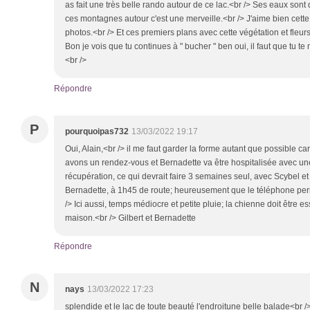
as fait une très belle rando autour de ce lac.<br /> Ses eaux sont 
ces montagnes autour c'est une merveille.<br /> J'aime bien cett
photos.<br /> Et ces premiers plans avec cette végétation et fleurs,
Bon je vois que tu continues à " bucher " ben oui, il faut que tu te
<br />
Répondre
P
pourquoipas732
13/03/2022 19:17
Oui, Alain,<br /> il me faut garder la forme autant que possible
avons un rendez-vous et Bernadette va être hospitalisée avec u
récupération, ce qui devrait faire 3 semaines seul, avec Scybel et
Bernadette, à 1h45 de route; heureusement que le téléphone perm
/> Ici aussi, temps médiocre et petite pluie; la chienne doit être
maison.<br /> Gilbert et Bernadette
Répondre
N
nays
13/03/2022 17:23
splendide et le lac de toute beauté l'endroitune belle balade<br 