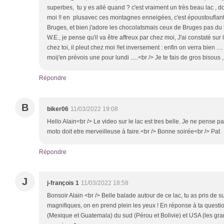
superbes, tu y es allé quand ? c'est vraiment un très beau lac , 
moi !! en plusavec ces montagnes enneigées, c'est époustouflant
Bruges, et bien j'adore les chocolatsmais ceux de Bruges pas du to
W.E., je pense qu'il va être affreux par chez moi, J'ai constaté sur
chez toi, il pleut chez moi !!et inversement : enfin on verra bien .
moij'en prévois une pour lundi .....<br /> Je te fais de gros bisous 
Répondre
B
biker06
11/03/2022 19:08
Hello Alain<br /> Le video sur le lac est tres belle. Je ne pense p
moto doit etre merveilleuse à faire.<br /> Bonne soirée<br /> Pat
Répondre
J
j-françois 1
11/03/2022 18:58
Bonsoir Alain <br /> Belle balade autour de ce lac, tu as pris de
magnifiques, on en prend plein les yeux ! En réponse à ta questio
(Mexique et Guatemala) du sud (Pérou et Bolivie) et USA (les gra