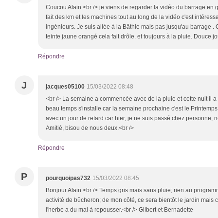
Coucou Alain <br /> je viens de regarder la vidéo du barrage en g
fait des km et les machines tout au long de la vidéo c'est intéress
ingénieurs. Je suis allée à la Bâthie mais pas jusqu'au barrage . Ce
teinte jaune orangé cela fait drôle. et toujours à la pluie. Douce
Répondre
J
jacques05100
15/03/2022 08:48
<br /> La semaine a commencée avec de la pluie et cette nuit il a
beau temps s'installe car la semaine prochaine c'est le Printemp
avec un jour de retard car hier, je ne suis passé chez personne, n
Amitié, bisou de nous deux.<br />
Répondre
P
pourquoipas732
15/03/2022 08:45
Bonjour Alain.<br /> Temps gris mais sans pluie; rien au program
activité de bûcheron; de mon côté, ce sera bientôt le jardin mais 
l'herbe a du mal à repousser.<br /> Gilbert et Bernadette