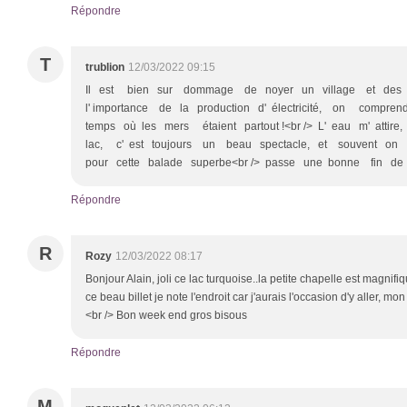
Répondre
T
trublion
12/03/2022 09:15
Il est bien sur dommage de noyer un village et des
l' importance de la production d' électricité, on comprend
temps où les mers étaient partout !<br /> L' eau m' attir
lac, c' est toujours un beau spectacle, et souvent on p
pour cette balade superbe<br /> passe une bonne fin de se
Répondre
R
Rozy
12/03/2022 08:17
Bonjour Alain, joli ce lac turquoise..la petite chapelle est magnifi
ce beau billet je note l'endroit car j'aurais l'occasion d'y aller, mon 
<br /> Bon week end gros bisous
Répondre
M