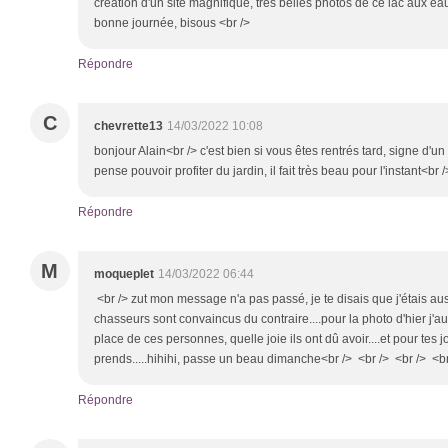
création d'un site magnifique, très belles photos de ce lac aux ea
bonne journée, bisous <br />
Répondre
C
chevrette13
14/03/2022 10:08
bonjour Alain<br /> c'est bien si vous êtes rentrés tard, signe d'u
pense pouvoir profiter du jardin, il fait très beau pour l'instant<br 
Répondre
M
moqueplet
14/03/2022 06:44
<br /> zut mon message n'a pas passé, je te disais que j'étais aus
chasseurs sont convaincus du contraire....pour la photo d'hier j'a
place de ces personnes, quelle joie ils ont dû avoir....et pour tes j
prends.....hihihi, passe un beau dimanche<br /> <br /> <br /> <br
Répondre