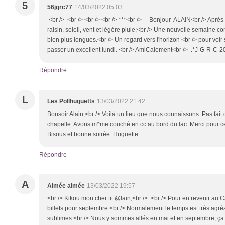
5
56jgrc77
14/03/2022 05:03
<br /> <br /> <br /> <br /> ***<br /> ---Bonjour ALAIN<br /> Apré
raisin, soleil, vent et légère pluie;<br /> Une nouvelle semaine
bien plus longues.<br /> Un regard vers l'horizon <br /> pour voir s
passer un excellent lundi. <br /> AmiCalement<br /> .*J-G-R-C-20
Répondre
L
Les Pollhuguetts
13/03/2022 21:42
Bonsoir Alain,<br /> Voilà un lieu que nous connaissons. Pas fait 
chapelle. Avons m^me couché en cc au bord du lac. Merci pour ce b
Bisous et bonne soirée. Huguette
Répondre
A
Aimée aimée
13/03/2022 19:57
<br /> Kikou mon cher tit @lain,<br /> <br /> Pour en revenir au 
billets pour septembre.<br /> Normalement le temps est très agréab
sublimes.<br /> Nous y sommes allés en mai et en septembre, ça