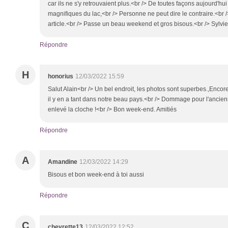
car ils ne s'y retrouvaient plus.<br /> De toutes façons aujourd'h
magnifiques du lac,<br /> Personne ne peut dire le contraire.<br 
article.<br /> Passe un beau weekend et gros bisous.<br /> Sylvie
Répondre
H
honorius
12/03/2022 15:59
Salut Alain<br /> Un bel endroit, les photos sont superbes.,Encor
il y en a tant dans notre beau pays.<br /> Dommage pour l'ancienn
enlevé la cloche !<br /> Bon week-end. Amitiés
Répondre
A
Amandine
12/03/2022 14:29
Bisous et bon week-end à toi aussi
Répondre
C
chevrette13
12/03/2022 12:52