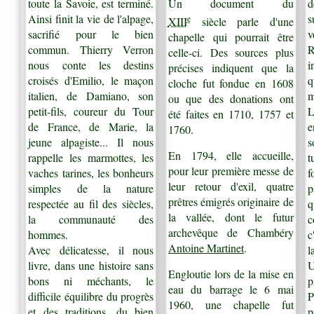
toute la Savoie, est terminé.
Un document du
d
Ainsi finit la vie de l'alpage,
s
e
XIII
siècle parle d'une
sacrifié pour le bien
v
chapelle qui pourrait être
commun. Thierry Verron
R
celle-ci. Des sources plus
nous conte les destins
i
précises indiquent que la
croisés d'Emilio, le maçon
q
cloche fut fondue en 1608
italien, de Damiano, son
m
ou que des donations ont
petit-fils, coureur du Tour
L
été faites en 1710, 1757 et
de France, de Marie, la
e
1760.
jeune alpagiste... Il nous
s
En 1794, elle accueille,
rappelle les marmottes, les
t
pour leur première messe de
vaches tarines, les bonheurs
f
leur retour d'exil, quatre
simples de la nature
p
prêtres émigrés originaire de
respectée au fil des siècles,
q
la vallée, dont le futur
la communauté des
c
archevêque de Chambéry
hommes.
c
Antoine Martinet
.
Avec délicatesse, il nous
l
livre, dans une histoire sans
U
Engloutie lors de la mise en
bons ni
méchants, le
p
eau du barrage le 6 mai
difficile équilibre du progrès
P
1960, une chapelle fut
et des traditions, du bien
p