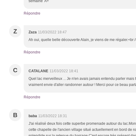
semaine A+
Répondre
Z
Zaza
11/03/2022 18:47
Ah oui, quelle belle découverte Alain, je viens de me régaler.<br 
Répondre
C
CATALANE
11/03/2022 18:41
Quel lac merveilleux ... Je n'en avais jamais entendu parler mais 
vraiment envie d'aller randonner autour ! Merci pour ce beau parta
Répondre
B
baba
11/03/2022 18:31
J'ai réalisé deux fois cette superbe promenade autour du lac.Mon
cette chapelle de l'ancien village situé actuellement en bord de r
splendide sur la retenue du barrage.C'est encore très présent d