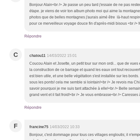
Bonjour Alain<br /> Je passe un peu tard j'essaie de ne pas rester 
étape. je viens de voir ton album photo moi qui aime la montagne 
photos que de belles montagnes j'aurais aimé être là-haut respirer
pour ce merveilleux voyage douce fin d'après-midi bisous <br />
Répondre
C
chatou11
14/03/2022 15:01
Coucou Alain et Josette, un petit tour sur mon ordi... que de vue
la construction de ce barrage et quand les eaux ont tout recouvert, 
est bien utile, et une belle végétation s'est installée sur les bord
sous les ponts! cela me semble si lointain!<br /> Je revois ma Chia
savoir pourquoi je me suis tant attachée à elle!<br /> Belle semai
grand vent et il fait froid!<br /> Je vous embrasse<br /> Caresses
Répondre
F
francine75
14/03/2022 10:33
Bonjour, c'est dommage pour tous ces villages engloutis; il n'emp