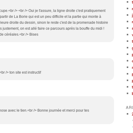
upe.<br /> <br /> Oui je t'assure, la ligne droite c'est pratiquement
 partir de La Borie qui est un peu difficile et la partie qui monte à
érieure droite du dessin, sinon le reste c'est de la promenade histoire
us justement, on est allé faire ce parcours après la bouffe du midi !
 de céréales.<br /> Bises
r /> ton site est instructif
AR
chose avec le tien.<br /> Bonne journée et merci pour tes