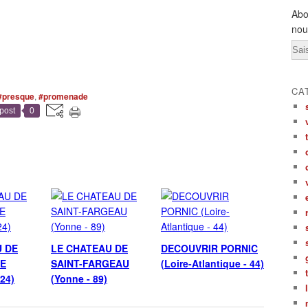
Abo
nou
Ema
CA
#presque
,
#promenade
post
0
U DE
LE CHATEAU DE
DECOUVRIR PORNIC
E
SAINT-FARGEAU
(Loire-Atlantique - 44)
24)
(Yonne - 89)