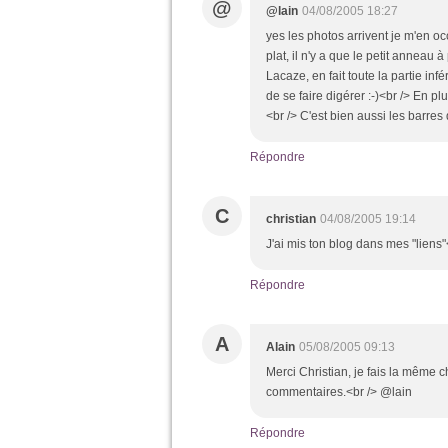
@
@lain
04/08/2005 18:27
yes les photos arrivent je m'en occ
plat, il n'y a que le petit anneau à
Lacaze, en fait toute la partie inf
de se faire digérer :-)<br /> En pl
<br /> C'est bien aussi les barres
Répondre
C
christian
04/08/2005 19:14
J'ai mis ton blog dans mes "liens"<b
Répondre
A
Alain
05/08/2005 09:13
Merci Christian, je fais la même 
commentaires.<br /> @lain
Répondre