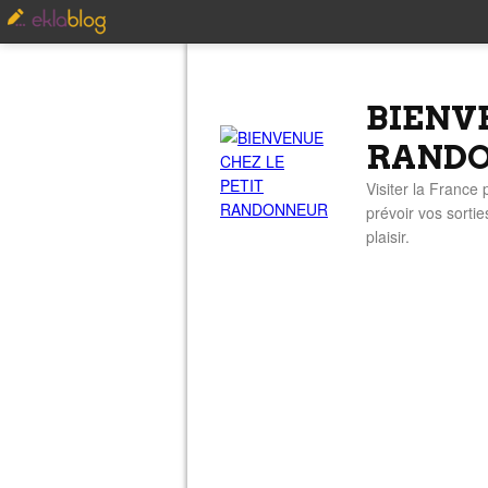
BIENV
RAND
Visiter la France
prévoir vos sorti
plaisir.