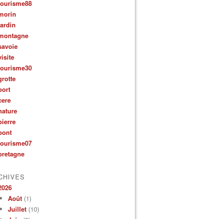
tourisme88
morin
jardin
montagne
savoie
visite
tourisme30
grotte
port
cere
nature
pierre
pont
tourisme07
bretagne
CHIVES
2026
Août
(1)
Juillet
(10)