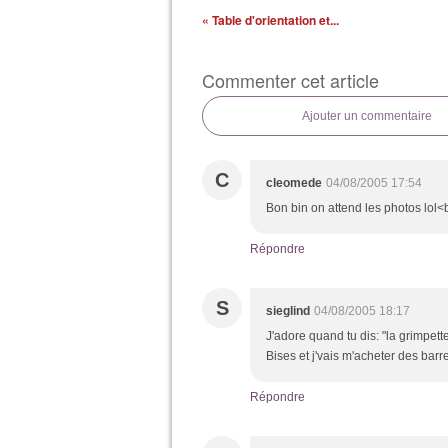
« Table d'orientation et...
Commenter cet article
Ajouter un commentaire
C
cleomede
04/08/2005 17:54
Bon bin on attend les photos lol<b
Répondre
S
sieglind
04/08/2005 18:17
J'adore quand tu dis: "la grimpette
Bises et j'vais m'acheter des bar
Répondre