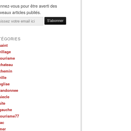
nnez-vous pour être averti des
veaux articles publiés.
il
TÉGORIES
saint
village
tourisme
chateau
chemin
ville
eglise
randonnee
siecle
site
gauche
tourisme77
lac
mer