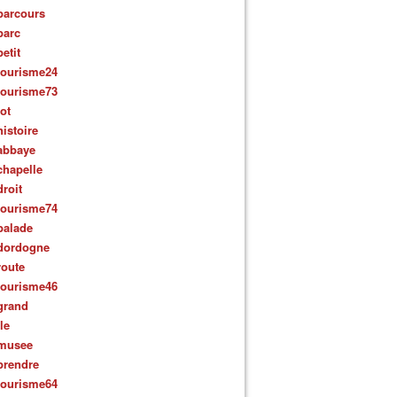
parcours
parc
petit
tourisme24
tourisme73
lot
histoire
abbaye
chapelle
droit
tourisme74
balade
dordogne
route
tourisme46
grand
ile
musee
prendre
tourisme64