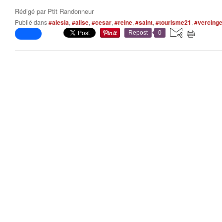
Rédigé par
Ptit Randonneur
Publié dans
#alesia
,
#alise
,
#cesar
,
#reine
,
#saint
,
#tourisme21
,
#vercinge
Repost
0