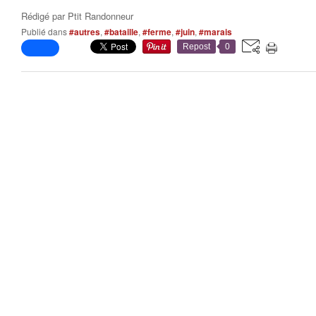
Rédigé par
Ptit Randonneur
Publié dans
#autres
,
#bataille
,
#ferme
,
#juin
,
#marais
Repost
0