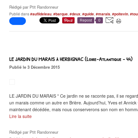
Rédigé par
Ptit Randonneur
Publié dans
#aufildeleau
,
#barque
,
#deux
,
#guide
,
#marais
,
#poitevin
,
#to
Repost
0
LE JARDIN DU MARAIS à HERBIGNAC (Loire-Atlantique - 44)
Publié le 3 Décembre 2015
LE JARDIN DU MARAIS " Ce jardin ne se raconte pas, il se regarde" 
un marais comme un autre en Brière. Aujourd’hui, Yves et Annick G
maintenant décédée, mais nous conserverons son nom en homma
Lire la suite
Rédigé par
Ptit Randonneur