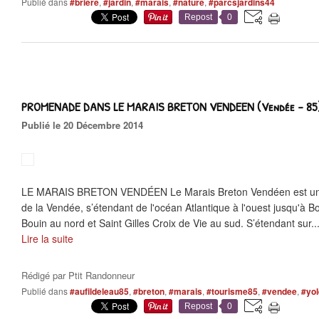
Publié dans
#briere
,
#jardin
,
#marais
,
#nature
,
#parcsjardins44
Repost
0
PROMENADE DANS LE MARAIS BRETON VENDEEN (Vendée - 85
Publié le 20 Décembre 2014
LE MARAIS BRETON VENDÉEN Le Marais Breton Vendéen est un l
de la Vendée, s’étendant de l'océan Atlantique à l'ouest jusqu'à Bo
Bouin au nord et Saint Gilles Croix de Vie au sud. S’étendant sur..
Lire la suite
Rédigé par
Ptit Randonneur
Publié dans
#aufildeleau85
,
#breton
,
#marais
,
#tourisme85
,
#vendee
,
#yol
Repost
0