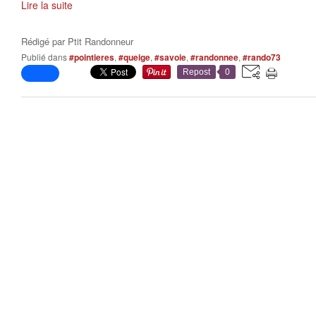
Lire la suite
Rédigé par
Ptit Randonneur
Publié dans
#pointieres
,
#queige
,
#savoie
,
#randonnee
,
#rando73
Repost
0