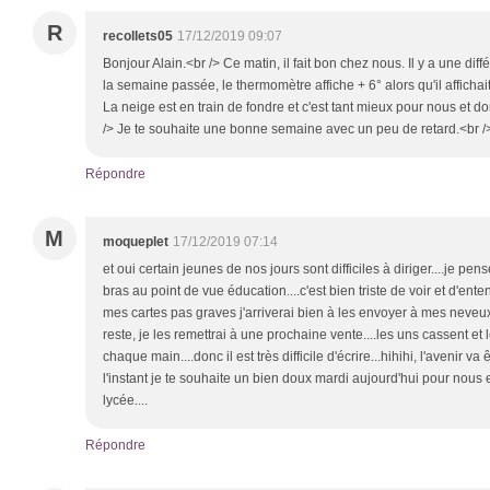
R
recollets05
17/12/2019 09:07
Bonjour Alain.<br /> Ce matin, il fait bon chez nous. Il y a une dif
la semaine passée, le thermomètre affiche + 6° alors qu'il affichai
La neige est en train de fondre et c'est tant mieux pour nous et 
/> Je te souhaite une bonne semaine avec un peu de retard.<br /
Répondre
M
moqueplet
17/12/2019 07:14
et oui certain jeunes de nos jours sont difficiles à diriger....je pe
bras au point de vue éducation....c'est bien triste de voir et d'ent
mes cartes pas graves j'arriverai bien à les envoyer à mes neveux et
reste, je les remettrai à une prochaine vente....les uns cassent et
chaque main....donc il est très difficile d'écrire...hihihi, l'avenir va 
l'instant je te souhaite un bien doux mardi aujourd'hui pour nous
lycée....
Répondre