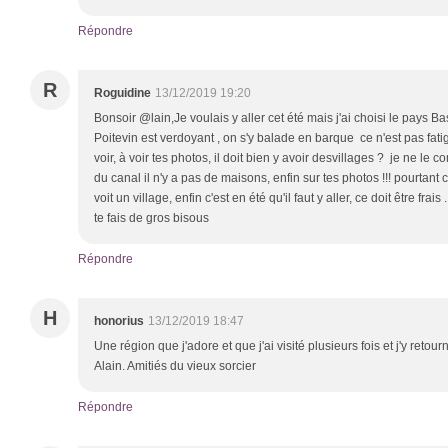
Répondre
R
Roguidine
13/12/2019 19:20
Bonsoir @lain,Je voulais y aller cet été mais j'ai choisi le pays Bas
Poitevin est verdoyant , on s'y balade en barque ce n'est pas fatig
voir, à voir tes photos, il doit bien y avoir desvillages ? je ne le 
du canal il n'y a pas de maisons, enfin sur tes photos !!! pourtant c'
voit un village, enfin c'est en été qu'il faut y aller, ce doit être fra
te fais de gros bisous
Répondre
H
honorius
13/12/2019 18:47
Une région que j'adore et que j'ai visité plusieurs fois et j'y retou
Alain. Amitiés du vieux sorcier
Répondre