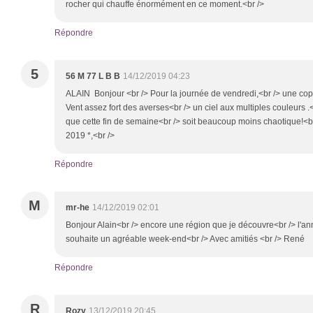
rocher qui chauffe énormément en ce moment.<br />
Répondre
5
56 M 77 L B B
14/12/2019 04:23
ALAIN Bonjour <br /> Pour la journée de vendredi,<br /> une copi
Vent assez fort des averses<br /> un ciel aux multiples couleurs
que cette fin de semaine<br /> soit beaucoup moins chaotique!<b
2019 *,<br />
Répondre
M
mr-he
14/12/2019 02:01
Bonjour Alain<br /> encore une région que je découvre<br /> l'anné
souhaite un agréable week-end<br /> Avec amitiés <br /> René
Répondre
R
Rozy
13/12/2019 20:45