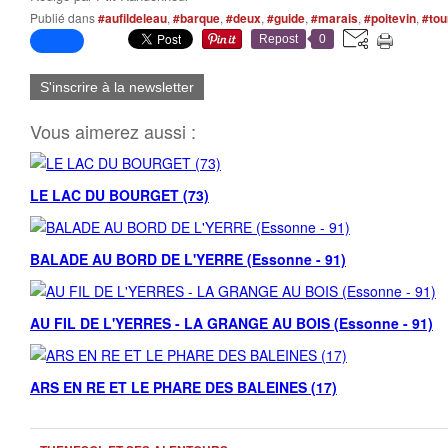
Publié dans
#aufildeleau
,
#barque
,
#deux
,
#guide
,
#marais
,
#poitevin
,
#to
Repost
0
S'inscrire à la newsletter
Vous aimerez aussi :
LE LAC DU BOURGET (73)
BALADE AU BORD DE L'YERRE (Essonne - 91)
AU FIL DE L'YERRES - LA GRANGE AU BOIS (Essonne - 91)
ARS EN RE ET LE PHARE DES BALEINES (17)