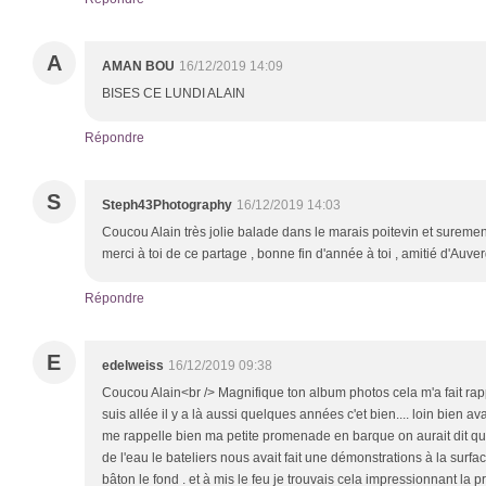
A
AMAN BOU
16/12/2019 14:09
BISES CE LUNDI ALAIN
Répondre
S
Steph43Photography
16/12/2019 14:03
Coucou Alain très jolie balade dans le marais poitevin et suremen
merci à toi de ce partage , bonne fin d'année à toi , amitié d'Auve
Répondre
E
edelweiss
16/12/2019 09:38
Coucou Alain<br /> Magnifique ton album photos cela m'a fait rap
suis allée il y a là aussi quelques années c'et bien.... loin bien avant
me rappelle bien ma petite promenade en barque on aurait dit qu'i
de l'eau le bateliers nous avait fait une démonstrations à la surf
bâton le fond . et à mis le feu je trouvais cela impressionnant la 