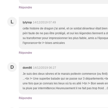
Répondre
L
lylytop
14/12/2019 07:49
cette histoire de dragon j'ai aimé, et ce soldat déserteur était bien
péri faute de ne pas être protégé, et oui les légendes tiennent a 
su transformer pour impressionner les plus faible, amis a l'époq
l'ignorance<br /> bises amicales
Répondre
D
dom86
14/12/2019 06:27
Je suis des deux sèvres et le marais poitevin commence (ou finit) à
...<br /> Une superbe balade qui se passe sur 3 départements.<br 
une fois que je connais les lieux où tu es allé !<br /> Bon week en
la pluie par intermittence.Heureusement il ne fait pas trop froid ..
Répondre