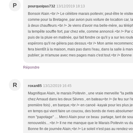
P
pourquoipas732
13/12/2019 18:13
Bonsoir Alain.<br /> Le célèbre marais poitevin; peut-être le visit
comme pour la Bretagne, par avion puis voiture de location car, l
à deux chauffeurs.<br /> Je viens d'avoir ma belle-mère, au télép
la tempête souffle fort, par chez elle, comme annoncé.<br /> Par 
puis de la pluie en matinée, qui fait fondre ce qu'il y a sur les route
espérons qu'il ne gèlera pas dessus.<br /> Mon amie recommence 
fera bientôt à la maison, mais pas dans l'eau, dans la salle à man
publier; je m'amuse avec mes pages mais c'est tout.<br /> Bonne s
Répondre
R
roxan85
13/12/2019 16:45
Magnifique Alain, le marais Poitevin , une vraie merveille "la petit
chez Arnaud dans les deux Sèvres , en bateau<br /> (le feu sur l'
première fois) , en barque,<br /> en canoë -kayak pour les plus je
en temps qui vient faire un coucou, des bords de rives absolument
mon "papotage" .... Merci Alain pour ce beau partage, tant de sou
renouvelés....<br /> Il ne me manque que le Marais Poitevin vu du cie
Bonne fin de journée Alain,<br /> Le soleil n'est pas au rendez-vous