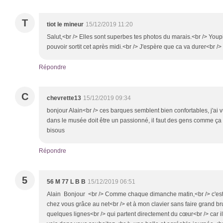
T
tiot le mineur
15/12/2019 11:20
Salut,<br /> Elles sont superbes tes photos du marais.<br /> Youpi
pouvoir sortit cet après midi.<br /> J'espère que ca va durer<br 
Répondre
C
chevrette13
15/12/2019 09:34
bonjour Alain<br /> ces barques semblent bien confortables, j'ai 
dans le musée doit être un passionné, il faut des gens comme ça 
bisous
Répondre
5
56 M 77 L B B
15/12/2019 06:51
Alain Bonjour <br /> Comme chaque dimanche matin,<br /> c'est b
chez vous grâce au net<br /> et à mon clavier sans faire grand bruit.
quelques lignes<br /> qui partent directement du cœur<br /> car il