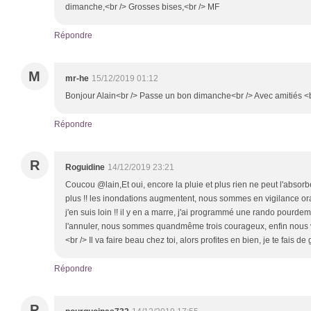
dimanche,<br /> Grosses bises,<br /> MF
Répondre
M
mr-he
15/12/2019 01:12
Bonjour Alain<br /> Passe un bon dimanche<br /> Avec amitiés <
Répondre
R
Roguidine
14/12/2019 23:21
Coucou @lain,Et oui, encore la pluie et plus rien ne peut l'absorbe
plus !! les inondations augmentent, nous sommes en vigilance or
j'en suis loin !! il y en a marre, j'ai programmé une rando pourde
l'annuler, nous sommes quandmême trois courageux, enfin nous verr
<br /> Il va faire beau chez toi, alors profites en bien, je te fais de
Répondre
P