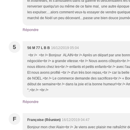
et trottinettes, et s'amusaient dans la galerie et descendaient les
renverser quelqu'un ou même de ce faire mal, une autre époque 
les expulser.....alors comment veux-tu essayer de vendre quelque c
marché de Noël un peu décevant....passe une bien douce journé
Répondre
5
56 M 77 L B B
16/12/2019 05:04
<br /> <br /> Bonjour ALAIN<br /> Après un départ par une bonne
négociée<br /> a grande vitesse.<br /> Nous avons côtoyés<br /> le 
nous étions chez les<br /> enfants et petits enfants<br /> avec l'
Et nous avons profité <br /> d'un très bon repas,<br /> car la belle f
de NOEL.<br /> Le commerce demande des sacrifices<br /> « Bou
début de semaine<br /> dans la joie et la bonne humeur!<br /> 
*,<br /> <br />
Répondre
F
Françoise (Réunion)
16/12/2019 04:47
Bonjour mon cher Alain<br /> Je viens avec plaisir me rafraîchir 