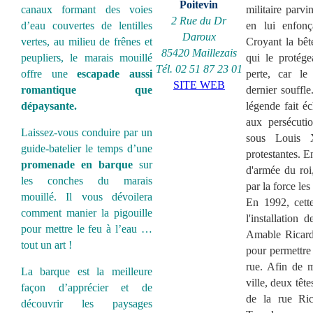
Poitevin
canaux formant des voies
militaire parvi
2 Rue du Dr
d’eau couvertes de lentilles
en lui enfonç
Daroux
vertes, au milieu de frênes et
Croyant la bêt
85420 Maillezais
peupliers, le marais mouillé
qui le protége
Tél.
02 51 87 23 01
offre une
escapade aussi
perte, car l
SITE WEB
romantique que
dernier souffle
dépaysante.
légende fait 
aux persécuti
Laissez-vous conduire par un
sous Louis 
guide-batelier le temps d’une
protestantes. E
promenade en barque
sur
d'armée du roi
les conches du marais
par la force le
mouillé. Il vous dévoilera
En 1992, cette
comment manier la pigouille
l'installation
pour mettre le feu à l’eau …
Amable Ricard
tout un art !
pour permettre 
rue. Afin de m
La barque est la meilleure
ville, deux têt
façon d’apprécier et de
de la rue Ric
découvrir les paysages