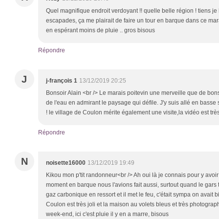
Quel magnifique endroit verdoyant !! quelle belle région ! tiens j
escapades, ça me plairait de faire un tour en barque dans ce mara
en espérant moins de pluie .. gros bisous
Répondre
J
j-françois 1
13/12/2019 20:25
Bonsoir Alain <br /> Le marais poitevin une merveille que de bons 
de l'eau en admirant le paysage qui défile. J'y suis allé en basse 
! le village de Coulon mérite également une visite,la vidéo est t
Répondre
N
noisette16000
13/12/2019 19:49
Kikou mon p'tit randonneur<br /> Ah oui là je connais pour y avoir 
moment en barque nous l'avions fait aussi, surtout quand le gars t
gaz carbonique en ressort et il met le feu, c'était sympa on avait b
Coulon est très joli et la maison au volets bleus et très photograp
week-end, ici c'est pluie il y en a marre, bisous