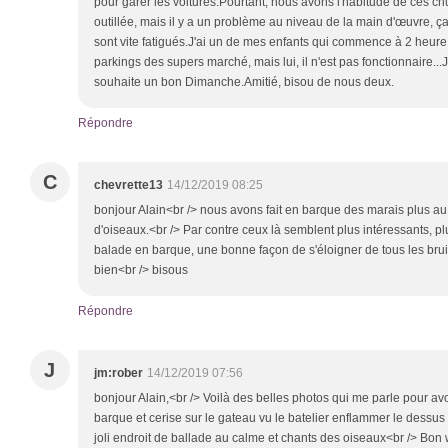
pour garer les voitures.Pourtant, nous avons l'habitude de ces chut
outillée, mais il y a un problème au niveau de la main d'œuvre, ça
sont vite fatigués.J'ai un de mes enfants qui commence à 2 heure
parkings des supers marché, mais lui, il n'est pas fonctionnaire...J
souhaite un bon Dimanche.Amitié, bisou de nous deux.
Répondre
C
chevrette13
14/12/2019 08:25
bonjour Alain<br /> nous avons fait en barque des marais plus a
d'oiseaux.<br /> Par contre ceux là semblent plus intéressants, p
balade en barque, une bonne façon de s'éloigner de tous les bruit
bien<br /> bisous
Répondre
J
jm:rober
14/12/2019 07:56
bonjour Alain,<br /> Voilà des belles photos qui me parle pour av
barque et cerise sur le gateau vu le batelier enflammer le dessus 
joli endroit de ballade au calme et chants des oiseaux<br /> Bo