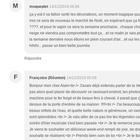
M
moqueplet
14/12/2019 06:06
ça y est il va falloir sortir les décorations, un moment magique qua
moi ce sera de nouveau le marché de Noël, en espérant que ça f
????, et pour le sapin ce sera la semaine prochaine...chaque cho
neige ne viendra pas compromettre tout ça....et ce matin je vais 
la semaine dernière nous étions en plein courant d'air....et oui l
hihihi....passe un bien belle journée
Répondre
F
Françoise (Réunion)
14/12/2019 05:09
Bonjour mon cher Alain<br /> J'avais déjà entendu parler de la V
pas alors quel plaisir de découvrir ce ravissant endroit, tes phot
machine pour le fer forgé et de beaux fers à cheval, il parait que
dessus de la porte d'entrée de sa maison !!!!!<br /> J'ai beauco
beaux reflets de l'eau, et quelle belle nature si généreuse, un rav
sont splendides.<br /> Je vais aller de ce pas lire tes légendes car 
soirée d'hier musicale s'est bien passée.<br /> Je te remercie pou
Je viens te souhaiter un délicieux week-end rempli de joie, de do
souhaits se réalisent.<br /> Prends bien soin de toi.<br /> Je te fa