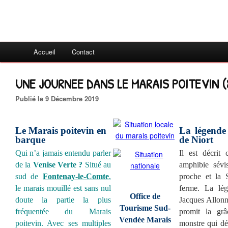
Accueil
Contact
UNE JOURNEE DANS LE MARAIS POITEVIN (
Publié le 9 Décembre 2019
Le Marais poitevin en
La légende
barque
de Niort
Qui n’a jamais entendu parler
Il est décrit
de la
Venise Verte ?
Situé au
amphibie sévi
sud de
Fontenay-le-Comte
,
proche et la S
le marais mouillé est sans nul
ferme. La lég
Office de
doute la partie la plus
Jacques Allonn
Tourisme Sud-
fréquentée du Marais
promit la grâ
Vendée Marais
poitevin. Avec ses multiples
monstre qui dé