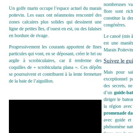
nombreuses var
Un golfe marin occupe l’espace actuel du marais
flore sont ric
poitevin. Les eaux ont néanmoins rencontré des
constitue la d
zones calcaires plus solides qui dessinent une
congénères.
ligne de petites îles, d’ouest en est, ou des falaises
en bordure de rivage.
Le canoë (mis à
est une manièr
Progressivement les courants apportent de fines
Marais Poitevin
particules qui vont, en se déposant, créer le bri ou
Suivez le gu
argile à scrobiculaires, car il renferme des
coquilles de « scrobicularia plana ». Ces dépôts
Mais pour sais
se poursuivent et contribuent à la lente fermeture
exceptionnel p
de la baie de l’aiguillon.
des secrets, n
d’un
guide-bat
diriger le bate
la région avec
promenade dan
avec guide e
phénomène natu