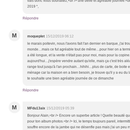
vais donc vous souhaitez,<br /> une belle et agréable journée.<b
2019 *,
Répondre
M
moqueplet
15/12/2019 06:12
le marais poitevin, nous l'avons fait l'an dernier en barque, j'ai t
monde....mais ce fut agréable tout de même....pour hier on a term
a été longue, et la vente n'était pas pour moi, mais pour la copine
aujourd'hui....j'espère vendre autant qu'elle, mais ça c'est très al
range tout jusqu'à l'an prochain....hihihi....plus de carte, de boite 
ménage car la maison en a bien besoin, je trouve qu'il y a eu du lai
te souhaite une bien agréable journée de ce dimanche
Répondre
M
MFdu13aix
15/12/2019 05:39
Bonjour Alain,<br /> Encore un superbe article ! Quelle beauté que 
pour ton album photos.<br /> Ici, le temps toujours pareil, intermit
souffre encore de la jambe qui ne désenfle pas mais j'ai un peu m