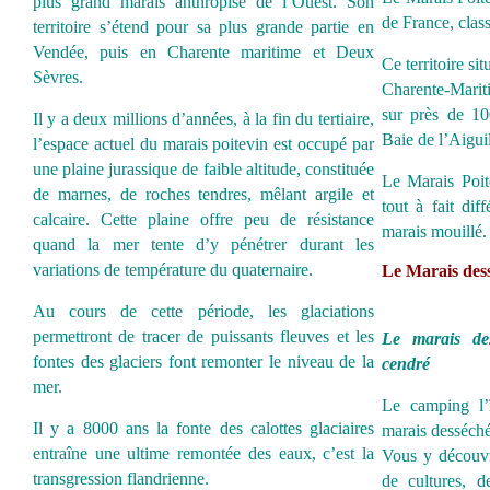
plus grand marais anthropisé de l’Ouest. Son
de France, clas
territoire s’étend pour sa plus grande partie en
Vendée, puis en Charente maritime et Deux
Ce territoire si
Sèvres.
Charente-Marit
sur près de 10
Il y a deux millions d’années, à la fin du tertiaire,
Baie de l’Aigui
l’espace actuel du marais poitevin est occupé par
une plaine jurassique de faible altitude, constituée
Le Marais Poit
de marnes, de roches tendres, mêlant argile et
tout à fait dif
calcaire. Cette plaine offre peu de résistance
marais mouillé.
quand la mer tente d’y pénétrer durant les
variations de température du quaternaire.
Le Marais des
Au cours de cette période, les glaciations
permettront de tracer de puissants fleuves et les
Le marais de
fontes des glaciers font remonter le niveau de la
cendré
mer.
Le camping l’
Il y a 8000 ans la fonte des calottes glaciaires
marais desséché
entraîne une ultime remontée des eaux, c’est la
Vous y découvr
transgression flandrienne.
de cultures, d