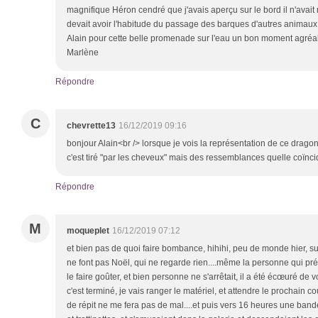
magnifique Héron cendré que j'avais aperçu sur le bord il n'avai
devait avoir l'habitude du passage des barques d'autres animaux m
Alain pour cette belle promenade sur l'eau un bon moment agréa
Marlène
Répondre
C
chevrette13
16/12/2019 09:16
bonjour Alain<br /> lorsque je vois la représentation de ce dragon
c'est tiré "par les cheveux" mais des ressemblances quelle coïnci
Répondre
M
moqueplet
16/12/2019 07:12
et bien pas de quoi faire bombance, hihihi, peu de monde hier, 
ne font pas Noël, qui ne regarde rien....même la personne qui pré
le faire goûter, et bien personne ne s'arrêtait, il a été écœuré de v
c'est terminé, je vais ranger le matériel, et attendre le prochain co
de répit ne me fera pas de mal....et puis vers 16 heures une ban