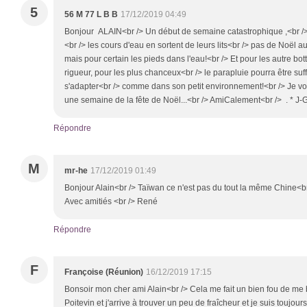
5
56 M 77 L B B
17/12/2019 04:49
Bonjour ALAIN<br /> Un début de semaine catastrophique ,<br /> d
<br /> les cours d'eau en sortent de leurs lits<br /> pas de Noël 
mais pour certain les pieds dans l'eau!<br /> Et pour les autre bott
rigueur, pour les plus chanceux<br /> le parapluie pourra être suf
s'adapter<br /> comme dans son petit environnement!<br /> Je vou
une semaine de la fête de Noël...<br /> AmiCalement<br /> . * J-
Répondre
M
mr-he
17/12/2019 01:49
Bonjour Alain<br /> Taïwan ce n'est pas du tout la même Chine<b
Avec amitiés <br /> René
Répondre
F
Françoise (Réunion)
16/12/2019 17:15
Bonsoir mon cher ami Alain<br /> Cela me fait un bien fou de me
Poitevin et j'arrive à trouver un peu de fraîcheur et je suis toujou