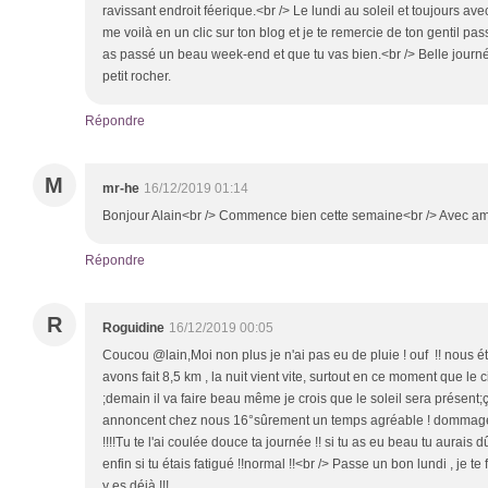
ravissant endroit féerique.<br /> Le lundi au soleil et toujours av
me voilà en un clic sur ton blog et je te remercie de ton gentil p
as passé un beau week-end et que tu vas bien.<br /> Belle journé
petit rocher.
Répondre
M
mr-he
16/12/2019 01:14
Bonjour Alain<br /> Commence bien cette semaine<br /> Avec ami
Répondre
R
Roguidine
16/12/2019 00:05
Coucou @lain,Moi non plus je n'ai pas eu de pluie ! ouf !! nous éti
avons fait 8,5 km , la nuit vient vite, surtout en ce moment que le ci
;demain il va faire beau même je crois que le soleil sera présent;ç
annoncent chez nous 16°sûrement un temps agréable ! dommage à 
!!!!Tu te l'ai coulée douce ta journée !! si tu as eu beau tu aurais dû
enfin si tu étais fatigué !!normal !!<br /> Passe un bon lundi , je te fa
y es déjà !!!