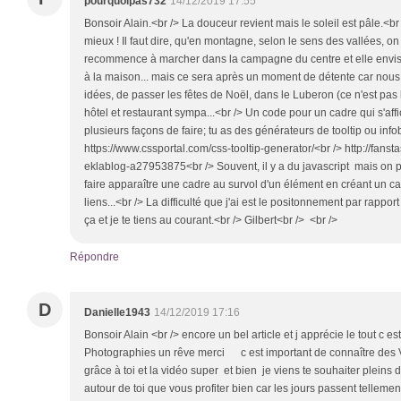
pourquoipas732
14/12/2019 17:55
Bonsoir Alain.<br /> La douceur revient mais le soleil est pâle.<br
mieux ! Il faut dire, qu'en montagne, selon le sens des vallées, o
recommence à marcher dans la campagne du centre et elle envis
à la maison... mais ce sera après un moment de détente car nous
idées, de passer les fêtes de Noël, dans le Luberon (ce n'est pas 
hôtel et restaurant sympa...<br /> Un code pour un cadre qui s'affi
plusieurs façons de faire; tu as des générateurs de tooltip ou infob
https://www.cssportal.com/css-tooltip-generator/<br /> http://fanst
eklablog-a27953875<br /> Souvent, il y a du javascript mais on peu
faire apparaître une cadre au survol d'un élément en créant un ca
liens...<br /> La difficulté que j'ai est le positonnement par rappor
ça et je te tiens au courant.<br /> Gilbert<br /> <br />
Répondre
D
Danielle1943
14/12/2019 17:16
Bonsoir Alain <br /> encore un bel article et j apprécie le tout c es
Photographies un rêve merci c est important de connaître des 
grâce à toi et la vidéo super et bien je viens te souhaiter pleins
autour de toi que vous profiter bien car les jours passent tellemen