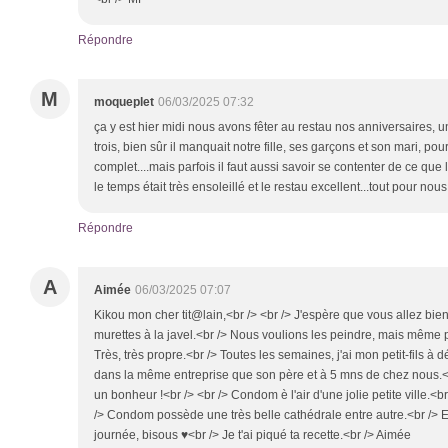
Répondre
M
moqueplet
06/03/2025 07:32
ça y est hier midi nous avons fêter au restau nos anniversaires,
trois, bien sûr il manquait notre fille, ses garçons et son mari, po
complet....mais parfois il faut aussi savoir se contenter de ce qu
le temps était très ensoleillé et le restau excellent...tout pour no
Répondre
A
Aimée
06/03/2025 07:07
Kikou mon cher tit@lain,<br /> <br /> J'espère que vous allez bien
murettes à la javel.<br /> Nous voulions les peindre, mais même p
Très, très propre.<br /> Toutes les semaines, j'ai mon petit-fils à d
dans la même entreprise que son père et à 5 mns de chez nous.<br /
un bonheur !<br /> <br /> Condom è l'air d'une jolie petite ville.<b
/> Condom possède une très belle cathédrale entre autre.<br /> Ell
journée, bisous ♥<br /> Je t'ai piqué ta recette.<br /> Aimée