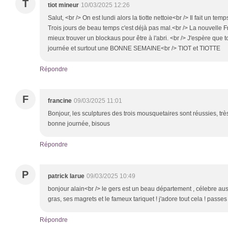
T
tiot mineur
10/03/2025 12:26
Salut, <br /> On est lundi alors la tiotte nettoie<br /> Il fait un temp
Trois jours de beau temps c'est déjà pas mal.<br /> La nouvelle Fr
mieux trouver un blockaus pour être à l'abri. <br /> J'espère que 
journée et surtout une BONNE SEMAINE<br /> TIOT et TIOTTE
Répondre
F
francine
09/03/2025 11:01
Bonjour, les sculptures des trois mousquetaires sont réussies, très 
bonne journée, bisous
Répondre
P
patrick larue
09/03/2025 10:49
bonjour alain<br /> le gers est un beau département , célebre aus
gras, ses magrets et le fameux tariquet ! j'adore tout cela ! pass
Répondre