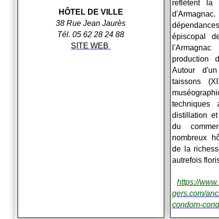
reflètent la
HÔTEL DE VILLE
d'Armagn
38 Rue Jean Jaurès
dépendanc
Tél. 05 62 28 24 88
épiscopal 
SITE WEB
l'Armagna
production 
Autour d'u
taissons (X
muséographi
techniques a
distillation e
du commer
nombreux hôt
de la riche
autrefois flori
https://www
gers.com/anc
condom-con