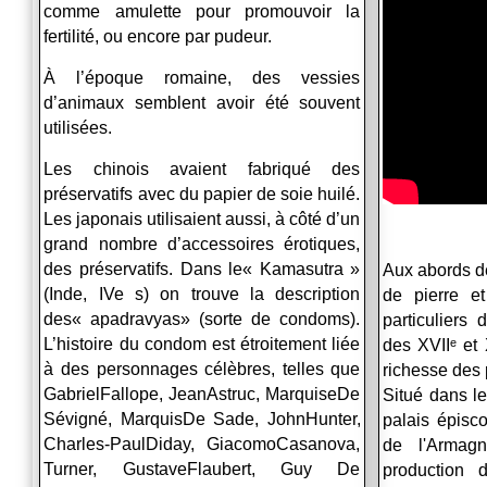
comme amulette pour promouvoir la
fertilité, ou encore par pudeur.
À l’époque romaine, des vessies
d’animaux semblent avoir été souvent
utilisées.
Les chinois avaient fabriqué des
préservatifs avec du papier de soie huilé.
Les japonais utilisaient aussi, à côté d’un
grand nombre d’accessoires érotiques,
des préservatifs. Dans le« Kamasutra »
Aux abords d
(Inde, IVe s) on trouve la description
de pierre e
des« apadravyas» (sorte de condoms).
particuliers 
L’histoire du condom est étroitement liée
des XVIIᵉ et X
à des personnages célèbres, telles que
richesse des
Gabriel
Fallope
, Jean
Astruc
, Marquise
De
Situé dans l
Sévigné
, Marquis
De Sade
, John
Hunter
,
palais épis
Charles-Paul
Diday
, Giacomo
Casanova,
de l'Armag
Turner
, Gustave
Flaubert
, Guy
De
production 