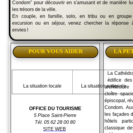
Condom" pour découvrir en s'amusant et de manière lu
les trésors de la ville.
En couple, en famille, solo, en tribu ou en groupe
excursion ou en séjour, venez chercher la réponse 
envies !
POUR VOUS AIDER
LA PE
La Cathédra
édifice de
La situation locale
La situation nationale
architectur
cloître spac
épiscopal, rév
Condom. Aux
OFFICE DU TOURISME
les façades d
5 Place Saint-Pierre
hôtels parti
Tél. 05 62 28 00 80
classique des
SITE WEB