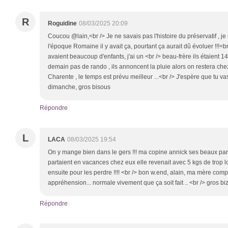
R
Roguidine
08/03/2025 20:09
Coucou @lain,<br /> Je ne savais pas l'histoire du préservatif , 
l'époque Romaine il y avait ça, pourtant ça aurait dû évoluer !!!<b
avaient beaucoup d'enfants, j'ai un <br /> beau-frère ils étaient 14 
demain pas de rando , ils annoncent la pluie alors on restera chez 
Charente , le temps est prévu meilleur ...<br /> J'espère que tu va
dimanche, gros bisous
Répondre
L
LACA
08/03/2025 19:54
On y mange bien dans le gers !!! ma copine annick ses beaux pare
partaient en vacances chez eux elle revenait avec 5 kgs de trop lo
ensuite pour les perdre !!!! <br /> bon w.end, alain, ma mère comp
appréhension... normale vivement que ça soit fait .. <br /> gros biz
Répondre