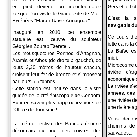
en pied devenu un incontournable
Gers et le Lo
lorsque l'on visite le Grand Site de Midi-
C’est la s
Pyrénées "Flaran-Baïse-Armagnac".
navigable du
Inauguré en 2010, cet ensemble
Ce cours d’
statuaire est l’œuvre du sculpteur
jette dans la
Géorgien Zourab Tsereteli.
La
Baïse
est
Les mousquetaires Porthos, d'Artagnan,
midi.
Aramis et Athos (de droite à gauche), de
Microcosme u
leurs 2,30 mètres de hauteur chacun,
rivière d’a
croisent leur fer de bronze et s'imposent
économique d
par leurs 5.5 tonnes.
La rivière s’
Cette station est incluse dans la visite
années, des m
guidée de la cité épiscopale de Condom.
une rivière de
Pour en savoir plus, rapprochez-vous de
une rivière a
l'Office de Tourisme !
Vous découv
La cité du Festival des Bandas résonne
chemins de 
désormais du bruit des cuivres des
sauvages...