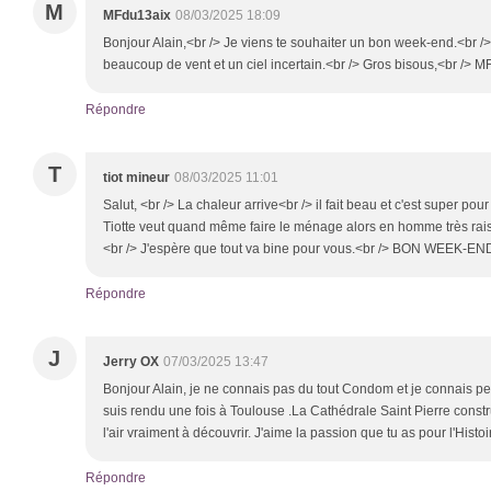
M
MFdu13aix
08/03/2025 18:09
Bonjour Alain,<br /> Je viens te souhaiter un bon week-end.<br /> I
beaucoup de vent et un ciel incertain.<br /> Gros bisous,<br /> M
Répondre
T
tiot mineur
08/03/2025 11:01
Salut, <br /> La chaleur arrive<br /> il fait beau et c'est super po
Tiotte veut quand même faire le ménage alors en homme très raison
<br /> J'espère que tout va bine pour vous.<br /> BON WEEK-EN
Répondre
J
Jerry OX
07/03/2025 13:47
Bonjour Alain, je ne connais pas du tout Condom et je connais pe
suis rendu une fois à Toulouse .La Cathédrale Saint Pierre constr
l'air vraiment à découvrir. J'aime la passion que tu as pour l'Histoi
Répondre