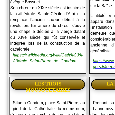
évêque Bossuet
sur la Baïse.
Son chœur du XIXe siècle est inspiré de
la cathédrale Sainte-Cécile d’Albi et a
L'intitulé 
remplacé l’ancien chœur détruit à la
apparu dans
révolution. En arrière du chœur s’ouvre
l'installati
une chapelle dédiée à la vierge datant
demeure que
du XIVe siècle qui fût conservée et
considérabl
intégrée lors de la construction de la
ancienne d'
cathédrale.
généraliste.
https://fr.wikipedia.org/wiki/Cath%C3%
https://www
A9drale_Saint-Pierre_de_Condom
gers.fr/le-
LES TROIS
LA 
MOUSQUETAIRES
Situé à Condom, place Saint-Pierre, au
Prenant sa
pied de la Cathédrale du même nom,
Lannemezan
s'élève un ensemble de quatre statues
départements