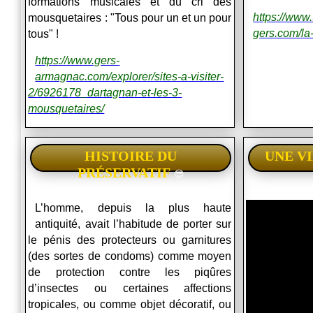
formations musicales et du cri des
https://www.
mousquetaires : "Tous pour un et un pour
gers.com/la-
tous" !
https://www.gers-
armagnac.com/explorer/sites-a-visiter-
2/6926178_dartagnan-et-les-3-
mousquetaires/
HISTOIRE DU
UNE VI
PRÉSERVATIF
😎
L’homme, depuis la plus haute
antiquité, avait l’habitude de porter sur
le pénis des protecteurs ou garnitures
(des sortes de condoms) comme moyen
de protection contre les piqûres
d’insectes ou certaines affections
tropicales, ou comme objet décoratif, ou