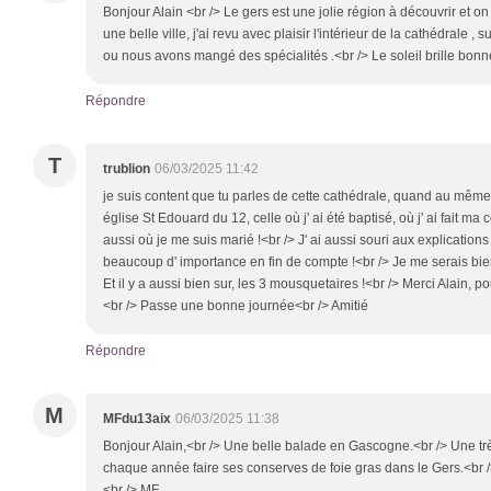
Bonjour Alain <br /> Le gers est une jolie région à découvrir et 
une belle ville, j'ai revu avec plaisir l'intérieur de la cathédrale , 
ou nous avons mangé des spécialités .<br /> Le soleil brille bon
Répondre
T
trublion
06/03/2025 11:42
je suis content que tu parles de cette cathédrale, quand au même
église St Edouard du 12, celle où j' ai été baptisé, où j' ai fait m
aussi où je me suis marié !<br /> J' ai aussi souri aux explicatio
beaucoup d' importance en fin de compte !<br /> Je me serais bie
Et il y a aussi bien sur, les 3 mousquetaires !<br /> Merci Alain, pou
<br /> Passe une bonne journée<br /> Amitié
Répondre
M
MFdu13aix
06/03/2025 11:38
Bonjour Alain,<br /> Une belle balade en Gascogne.<br /> Une très
chaque année faire ses conserves de foie gras dans le Gers.<br 
<br /> MF