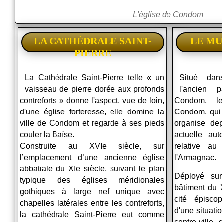
L'église de Condom
LA CATHÉDRALE SAINT-
LE MU
PIERRE
La Cathédrale Saint-Pierre telle « un
Situé da
vaisseau de pierre dorée aux profonds
l'ancien 
contreforts » donne l'aspect, vue de loin,
Condom, l
d'une église forteresse, elle domine la
Condom, qui
ville de Condom et regarde à ses pieds
organise de
couler la Baïse.
actuelle aut
Construite au XVIe siècle, sur
relative au
l’emplacement d’une ancienne église
l'Armagnac.
abbatiale du XIe siècle, suivant le plan
Déployé sur
typique des églises méridionales
bâtiment du 
gothiques à large nef unique avec
cité épisco
chapelles latérales entre les contreforts,
d'une situati
la cathédrale Saint-Pierre eut comme
centre-ville,