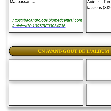
Maupassant
…
Autour d'u
taissons (XIX
https://bacandrology.biomedcentral.com
/articles/10.1007/BF03034736
UN AVANT-GOUT DE L'ALBUM