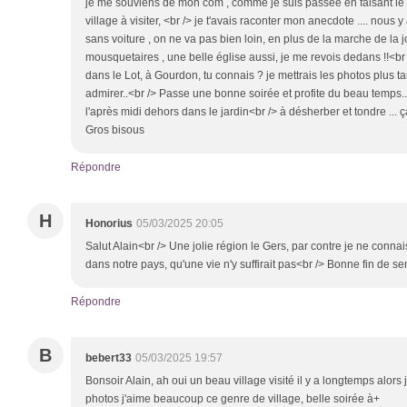
je me souviens de mon com , comme je suis passée en faisant l
village à visiter, <br /> je t'avais raconter mon anecdote .... nous y
sans voiture , on ne va pas bien loin, en plus de la marche de la j
mousquetaires , une belle église aussi, je me revois dedans !!<br 
dans le Lot, à Gourdon, tu connais ? je mettrais les photos plus tard
admirer..<br /> Passe une bonne soirée et profite du beau temps.. c'
l'après midi dehors dans le jardin<br /> à désherber et tondre ... 
Gros bisous
Répondre
H
Honorius
05/03/2025 20:05
Salut Alain<br /> Une jolie région le Gers, par contre je ne connaiss
dans notre pays, qu'une vie n'y suffirait pas<br /> Bonne fin de 
Répondre
B
bebert33
05/03/2025 19:57
Bonsoir Alain, ah oui un beau village visité il y a longtemps alors j
photos j'aime beaucoup ce genre de village, belle soirée à+