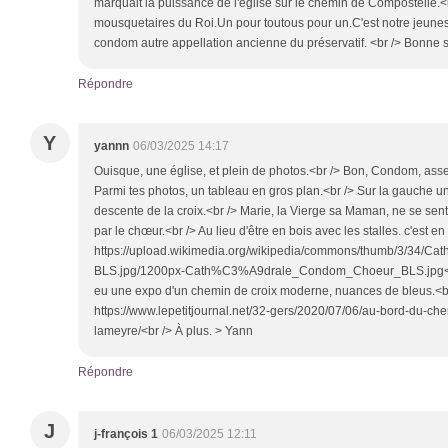
marquait la puissance de l'église sur le chemin de Compostelle.<br
mousquetaires du Roi.Un pour toutous pour un.C'est notre jeunesse
condom autre appellation ancienne du préservatif. <br /> Bonne s
Répondre
Y
yannn
06/03/2025 14:17
Ouisque, une église, et plein de photos.<br /> Bon, Condom, as
Parmi tes photos, un tableau en gros plan.<br /> Sur la gauche un
descente de la croix.<br /> Marie, la Vierge sa Maman, ne se sent
par le chœur.<br /> Au lieu d'être en bois avec les stalles. c'est e
https://upload.wikimedia.org/wikipedia/commons/thumb/3/34
BLS.jpg/1200px-Cath%C3%A9drale_Condom_Choeur_BLS.jpg<br />
eu une expo d'un chemin de croix moderne, nuances de bleus.<b
https://www.lepetitjournal.net/32-gers/2020/07/06/au-bord-du-ch
lameyre/<br /> À plus. > Yann
Répondre
J
j-françois 1
06/03/2025 12:11