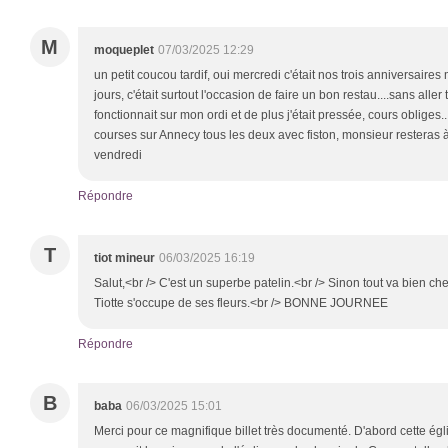
M
moqueplet
07/03/2025 12:29
un petit coucou tardif, oui mercredi c'était nos trois anniversair
jours, c'était surtout l'occasion de faire un bon restau....sans aller 
fonctionnait sur mon ordi et de plus j'était pressée, cours obliges.
courses sur Annecy tous les deux avec fiston, monsieur resteras 
vendredi
Répondre
T
tiot mineur
06/03/2025 16:19
Salut,<br /> C'est un superbe patelin.<br /> Sinon tout va bien chez 
Tiotte s'occupe de ses fleurs.<br /> BONNE JOURNEE
Répondre
B
baba
06/03/2025 15:01
Merci pour ce magnifique billet très documenté. D'abord cette égl