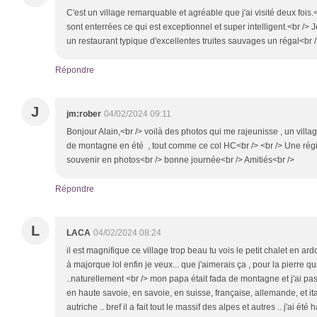
C'est un village remarquable et agréable que j'ai visité deux fois.
sont enterrées ce qui est exceptionnel et super intelligent.<br />
un restaurant typique d'excellentes truites sauvages un régal<br 
Répondre
J
jm:rober
04/02/2024 09:11
Bonjour Alain,<br /> voilà des photos qui me rajeunisse , un villa
de montagne en été , tout comme ce col HC<br /> <br /> Une rég
souvenir en photos<br /> bonne journée<br /> Amitiés<br />
Répondre
L
LACA
04/02/2024 08:24
il est magnifique ce village trop beau tu vois le petit chalet en ardo
à majorque lol enfin je veux... que j'aimerais ça , pour la pierre qui
..naturellement <br /> mon papa était fada de montagne et j'ai 
en haute savoie, en savoie, en suisse, française, allemande, et ita
autriche .. bref il a fait tout le massif des alpes et autres .. j'ai ét