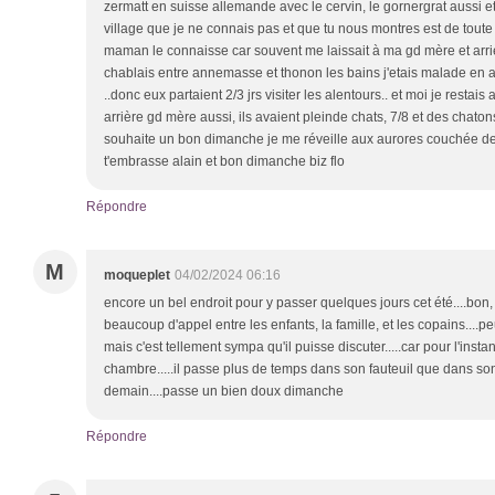
zermatt en suisse allemande avec le cervin, le gornergrat aussi et
village que je ne connais pas et que tu nous montres est de tout
maman le connaisse car souvent me laissait à ma gd mère et arri
chablais entre annemasse et thonon les bains j'etais malade en a
..donc eux partaient 2/3 jrs visiter les alentours.. et moi je rest
arrière gd mère aussi, ils avaient pleinde chats, 7/8 et des chatons
souhaite un bon dimanche je me réveille aux aurores couchée de 
t'embrasse alain et bon dimanche biz flo
Répondre
M
moqueplet
04/02/2024 06:16
encore un bel endroit pour y passer quelques jours cet été....bon
beaucoup d'appel entre les enfants, la famille, et les copains....
mais c'est tellement sympa qu'il puisse discuter.....car pour l'instan
chambre.....il passe plus de temps dans son fauteuil que dans son li
demain....passe un bien doux dimanche
Répondre