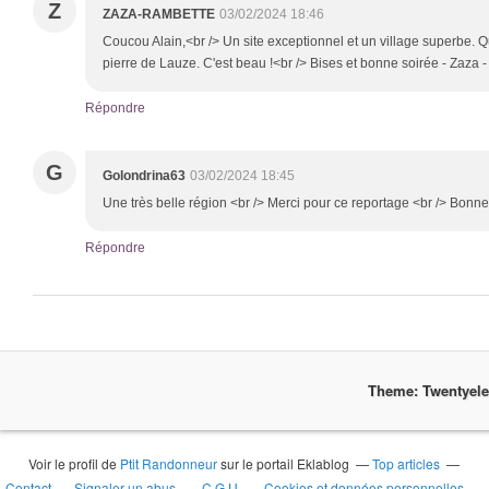
Z
ZAZA-RAMBETTE
03/02/2024 18:46
Coucou Alain,<br /> Un site exceptionnel et un village superbe. 
pierre de Lauze. C'est beau !<br /> Bises et bonne soirée - Zaza - 
Répondre
G
Golondrina63
03/02/2024 18:45
Une très belle région <br /> Merci pour ce reportage <br /> Bonn
Répondre
Theme: Twentyel
Voir le profil de
Ptit Randonneur
sur le portail Eklablog
Top articles
Contact
Signaler un abus
C.G.U.
Cookies et données personnelles