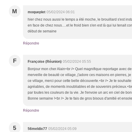
M
moqueplet
05/02/2024 06:01
hier chez nous aussi le temps a été moche, le brouillard s'est ins
en face de chez nous.....et le froid bien s'en est là qui lui tenait
début de semaine
Répondre
F
Françoise (Réunion)
05/02/2024 05:55
Bonjour mon cher Alain<br /> Quel magnifique reportage avec de
merveille de beauté ce village, j'adore ces maisons en pierres, j
ce village, merci pour cette belle découverte.<br /> Je te souhait
agréables, de moments inoubliables et de souvenirs précieux.<br 
par toutes les couleurs de la vie. Je t'envoie un arc en ciel de b
Bonne semaine !<br /> Je te fais de gros bisous d'amitié et ensolei
Répondre
5
56meldix77
05/02/2024 05:09