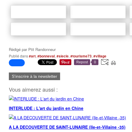
Rédigé par
Ptit Randonneur
Publié dans
#art
,
#bonneval
,
#siecle
,
#tourisme73
,
#village
Repost
0
S'inscrire à la newsletter
Vous aimerez aussi :
INTERLUDE : L'art du jardin en Chine
A LA DECOUVERTE DE SAINT-LUNAIRE (Ile-et-Villaine -35)