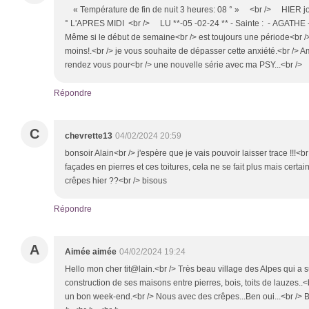
« Température de fin de nuit 3 heures: 08 ° » <br /> HIER j
° L'APRES MIDI <br /> LU **-05 -02-24 ** - Sainte : - AGATHE 
Même si le début de semaine<br /> est toujours une période<br />
moins!.<br /> je vous souhaite de dépasser cette anxiété.<br />
rendez vous pour<br /> une nouvelle série avec ma PSY...<br />
Répondre
C
chevrette13
04/02/2024 20:59
bonsoir Alain<br /> j'espère que je vais pouvoir laisser trace !!!<br
façades en pierres et ces toitures, cela ne se fait plus mais certai
crêpes hier ??<br /> bisous
Répondre
A
Aimée aimée
04/02/2024 19:24
Hello mon cher tit@lain.<br /> Très beau village des Alpes qui a s
construction de ses maisons entre pierres, bois, toits de lauzes.
un bon week-end.<br /> Nous avec des crêpes...Ben oui...<br /> 