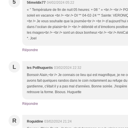
5
56meldix77
04/02/2024 05:22
« ° Température de fin de nuit 05 heures: + 08 ° » <br /> <br />
soleil en vacance <br /> <br /> DI ** 04-02-24 ** Sainte: VERONIQ
<br /> Je vous souhaite que la journée<br /> <br /> d’aujourd’hui 
dans l’océan de plaisir<br /> <br /> débridé et d’émotions positives
les rivages<br /> <br /> sont un doux bonheur.<br /> <br /> AmiCa
*. Joel
Répondre
L
les Pollhuguetts
03/02/2024 22:32
Bonsoir Alain,<br /> Je connais ce lieu qui est magnifique, je ne 
avons fait quelques randos dans le coin notamment au refuge du
gardienne, c'était il y a pas mal d'années. Bonne soirée. J'espère 
retrouve la forme. Bisous. Huguette
Répondre
R
Roguidine
03/02/2024 21:24