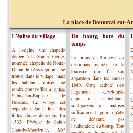
La place de Bonneval-sur-Ar
L'église du village
Un bourg hors du
temps
À l'origine, une chapelle
D
dédiée à la Sainte Vierge,
La fortune de Bonneval est
t
nommée chapelle de Notre-
désormais assurée par le
B
Dame-de-l'Assomption, se
tourisme qui fit son
M
trouve dans le village, mais
apparition dans les années
q
les habitants doivent se
1880. Cette activité s'est
l
rendre pour l'office à l'
église
largement développée
c
Saint-Jean-Baptiste
de
depuis, mais les habitants
L
Bessans. Le village est
sont parvenus à la maîtriser
l
cependant isolé lors des
suffisamment pour qu'elle
o
fortes chutes de neige. En
ne dénature pas
1532, l'
évêque de Saint-
c
l'authenticité du bourg. Tout
gr
d
Jean-de-Maurienne
,
M
semble avoir conservé la