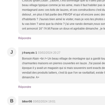
Coucou @lain,Ouah , j'adore, c'est dommage que tu n'aies pas pri
beau village typique comme je les aime, mais il faut habiter pas si
montagnard avec ces toits de lauzes, et ces constructions c'est du
debout , en plus il fait partie des PBVDF et qui vit encore avec des
d'habitants ? J'aurais bien aimé le visiter, mais je vois tes photos 
tu vas bien ? ainsi que ta chérie ? j'ai une rando demain,nous somm
ont annoncé 16° l'A.M.Passe un doux et agréable dimanche , je te
Répondre
J
j-françois 1
03/02/2024 20:27
Bonsoir Alain <br /> Un beau village de montagne qui a gardé tou
charmantes maisons en pierres couvertes en lauze. J'ai passé des
époque il y avait un magasin qui si mais souvenirs sont exacts deva
vendait des produits laitiers, c'est là que l'on se ravitaillait, existe
dimanche A+
Répondre
B
biker06
03/02/2024 19:01