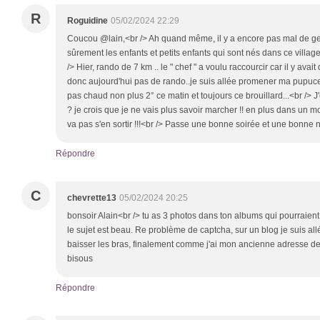
R
Roguidine
05/02/2024 22:29
Coucou @lain,<br /> Ah quand même, il y a encore pas mal de gen
sûrement les enfants et petits enfants qui sont nés dans ce village 
/> Hier, rando de 7 km .. le " chef " a voulu raccourcir car il y avait du
donc aujourd'hui pas de rando..je suis allée promener ma pupuce ,
pas chaud non plus 2° ce matin et toujours ce brouillard...<br /> J
? je crois que je ne vais plus savoir marcher !! en plus dans un m
va pas s'en sortir !!!<br /> Passe une bonne soirée et une bonne n
Répondre
C
chevrette13
05/02/2024 20:25
bonsoir Alain<br /> tu as 3 photos dans ton albums qui pourraient 
le sujet est beau. Re problème de captcha, sur un blog je suis all
baisser les bras, finalement comme j'ai mon ancienne adresse de bl
bisous
Répondre