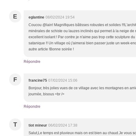
E
eglantine
08/02/2024 19:54
Coucou @lain! Magnifiques bâtisses robustes et solides !!!L'archi
minérales de schiste ou lauzes inclinés qui permet à la neige de 
excellent isolant ! Par contre je n'aime pas trop cette sculpture du
satanique !! Un village où j'aimerai bien passer juste un week-end 
autre article !Bonne soirée !
Répondre
F
francine75
07/02/2024 15:06
Bonjour, très jolies vues de ce village avec les montagnes en arr
journée, bisous <br />
Répondre
T
tiot mineur
06/02/2024 17:38
Salut,Le temps est pluvieux mais on est bien au chaud.Je vous s