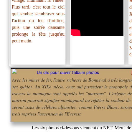
B
village, illuminant la vallée.
d
Plus tard, c'est tout le ciel
qui semble s'embraser sous
d
l'action du feu d'artifice,
e
puis une soirée dansante
é
prolonge la fête jusqu'au
d
petit matin.
M
G
Avec les mines de fer, l'autre richesse de Bonneval a très long
ses guides. Au XIXe siècle, ceux qui possèdent le monopole 
travers la montagne sont appelés les "marrons". L'origine d
marron pourrait signifier montagnard ou refléter la couleur de
seront issus de célèbres alpinistes, comme Pierre Blanc, surn
trois reprises l'ascension de l'Everest.
Les six photos ci-dessous viennent du NET. Merci d