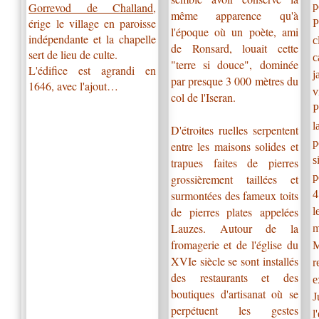
p
Gorrevod de Challand
,
même apparence qu'à
érige le village en paroisse
P
l'époque où un poète, ami
indépendante et la chapelle
c
de Ronsard, louait cette
sert de lieu de culte.
c
"terre si douce", dominée
L'édifice est agrandi en
j
par presque 3 000 mètres du
1646, avec l'ajout
…
v
col de l'Iseran.
P
l
D'étroites ruelles serpentent
p
entre les maisons solides et
s
trapues faites de pierres
p
grossièrement taillées et
surmontées des fameux toits
4
de pierres plates appelées
l
Lauzes. Autour de la
m
fromagerie et de l'église du
M
XVIe siècle se sont installés
r
des restaurants et des
e
boutiques d'artisanat où se
J
perpétuent les gestes
l