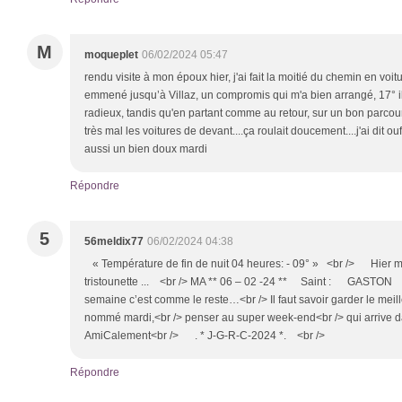
M
moqueplet
06/02/2024 05:47
rendu visite à mon époux hier, j'ai fait la moitié du chemin en vo
emmené jusqu’à Villaz, un compromis qui m'a bien arrangé, 17° il
radieux, tandis qu'en partant comme au retour, sur un bon parcours 
très mal les voitures de devant....ça roulait doucement....j'ai dit ou
aussi un bien doux mardi
Répondre
5
56meldix77
06/02/2024 04:38
« Température de fin de nuit 04 heures: - 09° » <br /> Hie
tristounette ... <br /> MA ** 06 – 02 -24 ** Saint : GASTON <
semaine c’est comme le reste…<br /> Il faut savoir garder le meil
nommé mardi,<br /> penser au super week-end<br /> qui arrive da
AmiCalement<br /> . * J-G-R-C-2024 *. <br />
Répondre