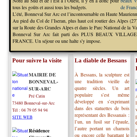
Nord au Sud et de l’Est à l’Ouest, il y en a donc pour
tous les goûts et aussi tous les budgets.
L’été, Bonneval Sur Arc est l’incontournable en Haute Maurienn
Au pied du Col de l’Iseran, plus haut col routier des Alpes (27
sur la Route des Grandes Alpes et dans le Parc National de la V
Bonneval Sur Arc fait parti des PLUS BEAUX VILLAG
FRANCE. Un séjour ou une halte s’y impose.
Pour suivre la visite
La diable de Bessans
MAIRIE DE
À Bessans, la sculpture est
BONNEVAL-
une tradition vieille de
quatre siècles. Un art
SUR-ARC
populaire s’est même
Pré Catin
développé en s’exprimant
73480
Bonneval-sur-Arc
dans des statuettes de bois
Tél :
04 79 05 94 94
représentant des Bessanais :
SITE WEB
l’un, un fusil sur l’épaule,
l’autre portant un chamois
Résidence
ou encore celle barattant le