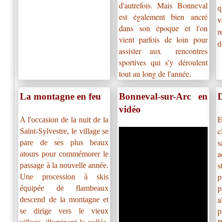
d'autrefois. Mais Bonneval
q
est également bien ancré
v
dans son époque et l'on
r
vient parfois de loin pour
d
assister aux
rencontres
sportives qui s'y déroulent
tout au long de l'année.
La montagne en feu
Bonneval-sur-Arc en
D
vidéo
E
A l'occasion de la nuit de la
Saint-Sylvestre, le village se
s
pare de ses plus beaux
a
atours pour commémorer le
s
passage à la nouvelle année.
p
Une procession à skis
équipée de flambeaux
a
descend de la montagne et
p
se dirige vers le vieux