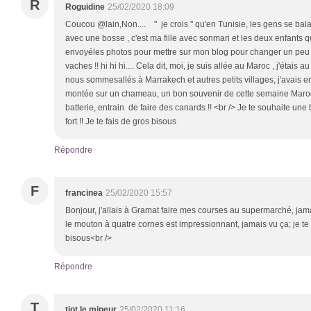
R
Roguidine
25/02/2020 18:09
Coucou @lain,Non.... '' je crois '' qu'en Tunisie, les gens se b
avec une bosse , c'est ma fille avec sonmari et les deux enfants qu
envoyéles photos pour mettre sur mon blog pour changer un pe
vaches !! hi hi hi.... Cela dit, moi, je suis allée au Maroc , j'étais 
nous sommesallés à Marrakech et autres petits villages, j'avais env
montée sur un chameau, un bon souvenir de cette semaine Marocain
batterie, entrain de faire des canards !! <br /> Je te souhaite une b
fort !! Je te fais de gros bisous
Répondre
F
francinea
25/02/2020 15:57
Bonjour, j'allais à Gramat faire mes courses au supermarché, jama
le mouton à quatre cornes est impressionnant, jamais vu ça; je t
bisous<br />
Répondre
T
tiot le mineur
25/02/2020 11:16