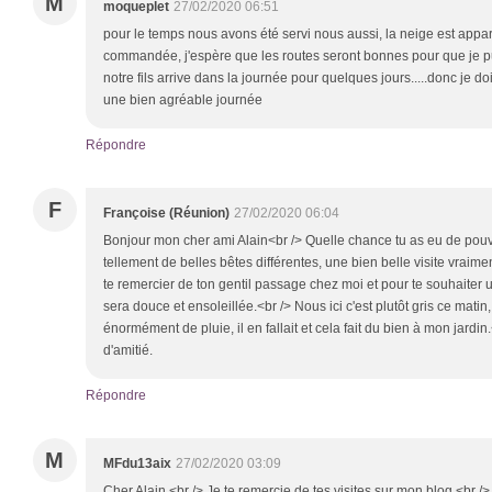
M
moqueplet
27/02/2020 06:51
pour le temps nous avons été servi nous aussi, la neige est apparu
commandée, j'espère que les routes seront bonnes pour que je pu
notre fils arrive dans la journée pour quelques jours.....donc je dois
une bien agréable journée
Répondre
F
Françoise (Réunion)
27/02/2020 06:04
Bonjour mon cher ami Alain<br /> Quelle chance tu as eu de pouvo
tellement de belles bêtes différentes, une bien belle visite vraime
te remercier de ton gentil passage chez moi et pour te souhaiter u
sera douce et ensoleillée.<br /> Nous ici c'est plutôt gris ce matin,
énormément de pluie, il en fallait et cela fait du bien à mon jardin.
d'amitié.
Répondre
M
MFdu13aix
27/02/2020 03:09
Cher Alain,<br /> Je te remercie de tes visites sur mon blog.<br />