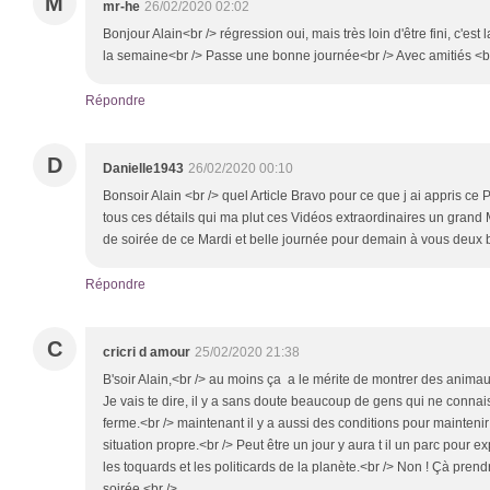
M
mr-he
26/02/2020 02:02
Bonjour Alain<br /> régression oui, mais très loin d'être fini, c'es
la semaine<br /> Passe une bonne journée<br /> Avec amitiés <b
Répondre
D
Danielle1943
26/02/2020 00:10
Bonsoir Alain <br /> quel Article Bravo pour ce que j ai appris ce P
tous ces détails qui ma plut ces Vidéos extraordinaires un grand 
de soirée de ce Mardi et belle journée pour demain à vous deu
Répondre
C
cricri d amour
25/02/2020 21:38
B'soir Alain,<br /> au moins ça a le mérite de montrer des anim
Je vais te dire, il y a sans doute beaucoup de gens qui ne conn
ferme.<br /> maintenant il y a aussi des conditions pour mainten
situation propre.<br /> Peut être un jour y aura t il un parc pour e
les toquards et les politicards de la planète.<br /> Non ! Çà prend
soirée.<br />