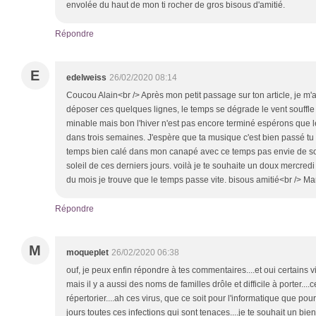
envolée du haut de mon ti rocher de gros bisous d'amitié.
Répondre
E
edelweiss
26/02/2020 08:14
Coucou Alain<br /> Après mon petit passage sur ton article, je m'
déposer ces quelques lignes, le temps se dégrade le vent souffle
minable mais bon l'hiver n'est pas encore terminé espérons que 
dans trois semaines. J'espère que ta musique c'est bien passé tu 
temps bien calé dans mon canapé avec ce temps pas envie de sor
soleil de ces derniers jours. voilà je te souhaite un doux mercredi 
du mois je trouve que le temps passe vite. bisous amitié<br /> Ma
Répondre
M
moqueplet
26/02/2020 06:38
ouf, je peux enfin répondre à tes commentaires....et oui certains 
mais il y a aussi des noms de familles drôle et difficile à porter...
répertorier....ah ces virus, que ce soit pour l'informatique que po
jours toutes ces infections qui sont tenaces....je te souhait un bi