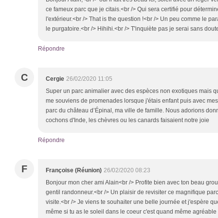
ce fameux parc que je citais.<br /> Qui sera certifié pour détermine
l'extérieur.<br /> That is the question !<br /> Un peu comme le parad
le purgatoire.<br /> Hihihi.<br /> T'inquiète pas je serai sans dout
Répondre
C
Cergie
26/02/2020 11:05
Super un parc animalier avec des espèces non exotiques mais qui
me souviens de promenades lorsque j'étais enfant puis avec mes 
parc du château d’Épinal, ma ville de famille. Nous adorions donn
cochons d'Inde, les chèvres ou les canards faisaient notre joie
Répondre
F
Françoise (Réunion)
26/02/2020 08:23
Bonjour mon cher ami Alain<br /> Profite bien avec ton beau gro
gentil randonneur.<br /> Un plaisir de revisiter ce magnifique parc
visite.<br /> Je viens te souhaiter une belle journée et j'espère que 
même si tu as le soleil dans le coeur c'est quand même agréable d