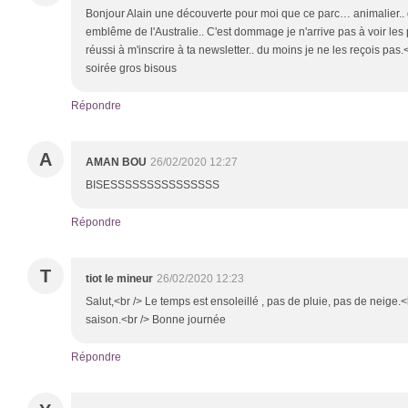
Bonjour Alain une découverte pour moi que ce parc… animalier.. q
emblême de l'Australie.. C'est dommage je n'arrive pas à voir les p
réussi à m'inscrire à ta newsletter.. du moins je ne les reçois pa
soirée gros bisous
Répondre
A
AMAN BOU
26/02/2020 12:27
BISESSSSSSSSSSSSSSS
Répondre
T
tiot le mineur
26/02/2020 12:23
Salut,<br /> Le temps est ensoleillé , pas de pluie, pas de neige.<br
saison.<br /> Bonne journée
Répondre