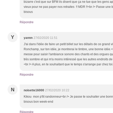
bizarre c'est que sur BFM ils disent que ça ne tue que les gens apr
vieux pour ne pas payer nos retraites !! MDR !!<br /> Passe une b
bisous
Répondre
Y
yannn
27/02/2020 11:51
J'ai dans l'idée de faire un petit billet sur les détails de ce grand v
Ronchamp, sur ton idée, je montrerai le timbre, une bonne idée.<b
messe pour saisir l'ambiance sonore des chants et des orgues que
très sombre et qui m'a moins intéressé que les autres endroits de 
<br /> A plus, en te souhaitant que le temps s'arrange par chez toi
Répondre
N
noisette16000
27/02/2020 10:22
Kikou mon p'tit randonneur<br /> Je passe te souhaiter une bonne j
bisous bon week-end
Répondre