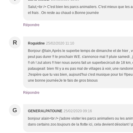
Salut,<br /> C'est bien les parcs animaliers. C'est mieux que les
et frais . On reste au chaud o.Bonne journée
Répondre
R
Roguidine
25/02/2020 11:10
Bonjour @lain,Après le superbe temps de dimanche et de hier , voi
peut pas durer !! le prochain W.E. s'annonce mal !! pluie samedi ,
!! oh ! zut alors !! hier nous avons fait un superbecircuit de 18 km
pataugeait bien !!il y a eu pas mal de villages à voir, une randon
J'espère que tu vas bien, aujourd'hui c'est musique pour toi !!!peu 
une bonne journéeJe te fais de gros bisous
Répondre
G
GENERALPATOUNE
25/02/2020 09:16
bonjour alain<br /> j'adore visiter les parcs animaliers ou les a
dans certains zoo.toujours de la flotte ici, cela devient désolant