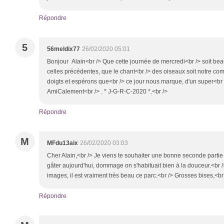
Répondre
5
56meldix77
26/02/2020 05:01
Bonjour Alain<br /> Que cette journée de mercredi<br /> soit be
celles précédentes, que le chant<br /> des oiseaux soit notre com
doigts et espérons que<br /> ce jour nous marque, d'un super<br />
AmiCalement<br /> . * J-G-R-C-2020 *.<br />
Répondre
M
MFdu13aix
26/02/2020 03:03
Cher Alain,<br /> Je viens te souhaiter une bonne seconde parti
gâter aujourd'hui, dommage on s'habituait bien à la douceur.<br /
images, il est vraiment très beau ce parc.<br /> Grosses bises,<br
Répondre