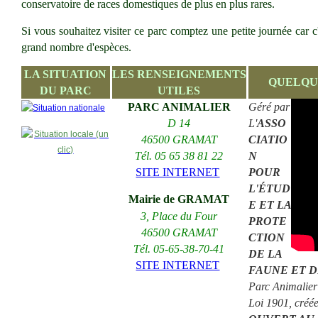
conservatoire de races domestiques de plus en plus rares.
Si vous souhaitez visiter ce parc comptez une petite journée car c'
grand nombre d'espèces.
LA SITUATION
LES RENSEIGNEMENTS
QUELQU
DU PARC
UTILES
PARC ANIMALIER
Géré par
D 14
L'
ASSO
46500 GRAMAT
CIATIO
Tél. 05 65 38 81 22
N
SITE INTERNET
POUR
L'ÉTUD
Mairie de GRAMAT
E ET LA
3, Place du Four
PROTE
46500 GRAMAT
CTION
Tél. 05-65-38-70-41
DE LA
SITE INTERNET
FAUNE ET D
Parc Animalier
Loi 1901, créé