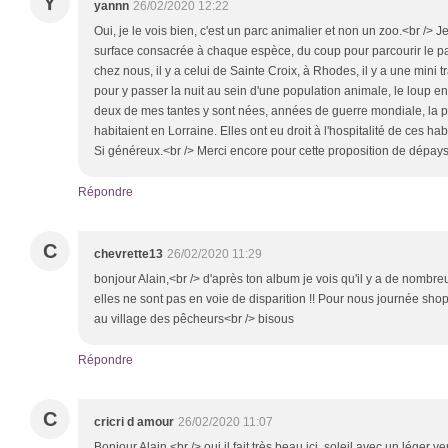
Y
yannn
26/02/2020 12:22
Oui, je le vois bien, c'est un parc animalier et non un zoo.<br /> J
surface consacrée à chaque espèce, du coup pour parcourir le par
chez nous, il y a celui de Sainte Croix, à Rhodes, il y a une mini tra
pour y passer la nuit au sein d'une population animale, le loup e
deux de mes tantes y sont nées, années de guerre mondiale, la pr
habitaient en Lorraine. Elles ont eu droit à l'hospitalité de ces h
Si généreux.<br /> Merci encore pour cette proposition de dépa
Répondre
C
chevrette13
26/02/2020 11:29
bonjour Alain,<br /> d'après ton album je vois qu'il y a de nombre
elles ne sont pas en voie de disparition !! Pour nous journée sh
au village des pêcheurs<br /> bisous
Répondre
C
cricri d amour
26/02/2020 11:07
Bonjour Alain,<br /> oui il fait très beau ici, soleil avec un léger 