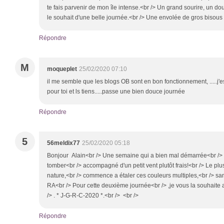
te fais parvenir de mon île intense.<br /> Un grand sourire, un d
le souhait d'une belle journée.<br /> Une envolée de gros bisous 
Répondre
M
moqueplet
25/02/2020 07:10
il me semble que les blogs OB sont en bon fonctionnement, .....j'
pour toi et ls tiens.....passe une bien douce journée
Répondre
5
56meldix77
25/02/2020 05:18
Bonjour Alain<br /> Une semaine qui a bien mal démarrée<br /> 
tomber<br /> accompagné d'un petit vent plutôt frais!<br /> Le plus
nature,<br /> commence a étaler ces couleurs multiples,<br /> san
RA<br /> Pour cette deuxième journée<br /> ,je vous la souhaite
/> . * J-G-R-C-2020 *.<br /> <br />
Répondre