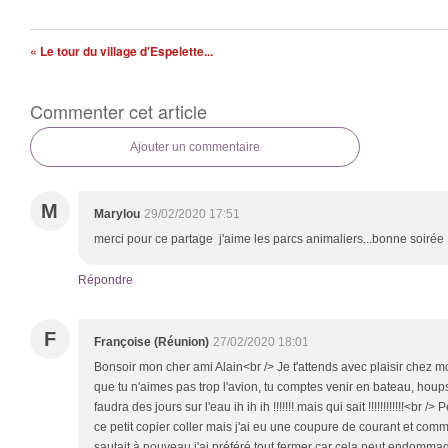
« Le tour du village d'Espelette...
Commenter cet article
Ajouter un commentaire
M
Marylou
29/02/2020 17:51
merci pour ce partage j'aime les parcs animaliers...bonne soirée
Répondre
F
Françoise (Réunion)
27/02/2020 18:01
Bonsoir mon cher ami Alain<br /> Je t'attends avec plaisir chez m
que tu n'aimes pas trop l'avion, tu comptes venir en bateau, houps
faudra des jours sur l'eau ih ih ih !!!!!!! mais qui sait !!!!!!!!!!!!<br 
ce petit copier coller mais j'ai eu une coupure de courant et comm
sautait à nouveau j'ai préféré tout fermer car cela peut endommag