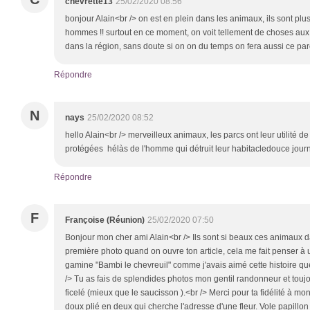
chevrette13
25/02/2020 08:56
bonjour Alain<br /> on est en plein dans les animaux, ils sont pl
hommes !! surtout en ce moment, on voit tellement de choses aux 
dans la région, sans doute si on on du temps on fera aussi ce par
Répondre
N
nays
25/02/2020 08:52
hello Alain<br /> merveilleux animaux, les parcs ont leur utilité d
protégées hélàs de l'homme qui détruit leur habitacledouce journ
Répondre
F
Françoise (Réunion)
25/02/2020 07:50
Bonjour mon cher ami Alain<br /> Ils sont si beaux ces animaux d
première photo quand on ouvre ton article, cela me fait penser à un
gamine "Bambi le chevreuil" comme j'avais aimé cette histoire que j'av
/> Tu as fais de splendides photos mon gentil randonneur et toujou
ficelé (mieux que le saucisson ).<br /> Merci pour ta fidélité à mon
doux plié en deux qui cherche l'adresse d'une fleur. Vole papillon