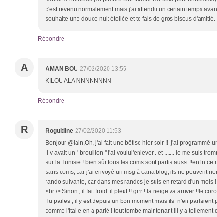
c'est revenu normalement mais j'ai attendu un certain temps avant 
souhaite une douce nuit étoilée et te fais de gros bisous d'amitié.
Répondre
A
AMAN BOU
27/02/2020 13:55
KILOU ALAINNNNNNNN
Répondre
R
Roguidine
27/02/2020 11:53
Bonjour @lain,Oh, j'ai fait une bêtise hier soir !! j'ai programmé 
il y avait un '' brouillon '' j'ai voulul'enlever , et ....... je me suis t
sur la Tunisie ! bien sûr tous les coms sont partis aussi !!enfin ce 
sans coms, car j'ai envoyé un msg à canalblog, ils ne peuvent rien f
rando suivante, car dans mes randos je suis en retard d'un mois !! 
<br /> Sinon , il fait froid, il pleut !! grrr ! la neige va arriver !!le
Tu parles , il y est depuis un bon moment mais ils n'en parlaient 
comme l'Italie en a parlé ! tout tombe maintenant !il y a tellement 