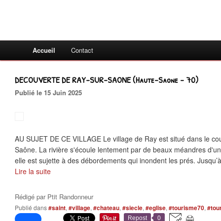
Accueil
Contact
DECOUVERTE DE RAY-SUR-SAONE (Haute-Saone - 70)
Publié le 15 Juin 2025
AU SUJET DE CE VILLAGE Le village de Ray est situé dans le cou
Saône. La rivière s'écoule lentement par de beaux méandres d'un 
elle est sujette à des débordements qui inondent les prés. Jusqu’à
Lire la suite
Rédigé par
Ptit Randonneur
Publié dans
#saint
,
#village
,
#chateau
,
#siecle
,
#eglise
,
#tourisme70
,
#tou
Repost
0