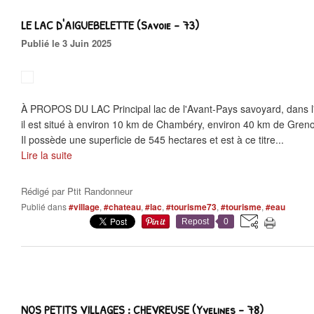
LE LAC D'AIGUEBELETTE (Savoie - 73)
Publié le 3 Juin 2025
À PROPOS DU LAC Principal lac de l'Avant-Pays savoyard, dans l'
il est situé à environ 10 km de Chambéry, environ 40 km de Greno
Il possède une superficie de 545 hectares et est à ce titre...
Lire la suite
Rédigé par
Ptit Randonneur
Publié dans
#village
,
#chateau
,
#lac
,
#tourisme73
,
#tourisme
,
#eau
Repost
0
NOS PETITS VILLAGES : CHEVREUSE (Yvelines - 78)