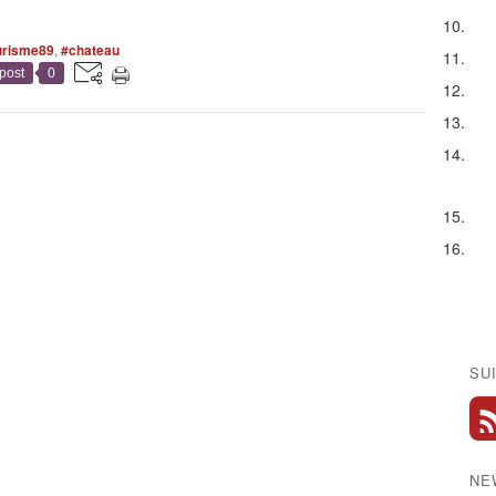
urisme89
,
#chateau
post
0
SU
NE