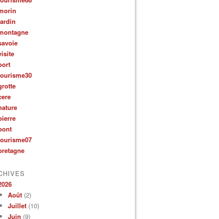
morin
jardin
montagne
savoie
visite
port
tourisme30
grotte
cere
nature
pierre
pont
tourisme07
bretagne
CHIVES
2026
Août
(2)
Juillet
(10)
Juin
(9)