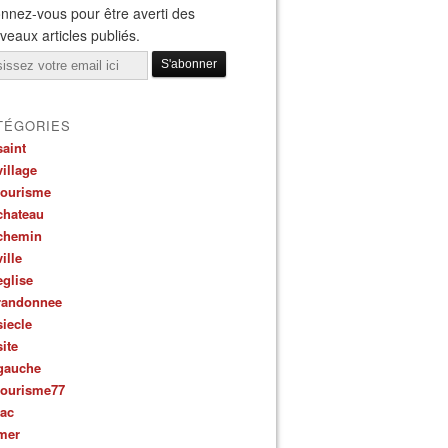
nnez-vous pour être averti des
veaux articles publiés.
il
TÉGORIES
saint
village
tourisme
chateau
chemin
ville
eglise
randonnee
siecle
site
gauche
tourisme77
lac
mer