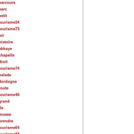
parcours
parc
petit
tourisme24
tourisme73
lot
histoire
abbaye
chapelle
droit
tourisme74
balade
dordogne
route
tourisme46
grand
ile
musee
prendre
tourisme64
tourisme88