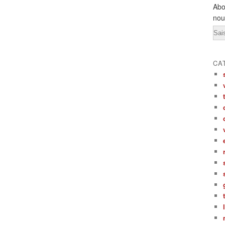
Abo
nou
Ema
CA