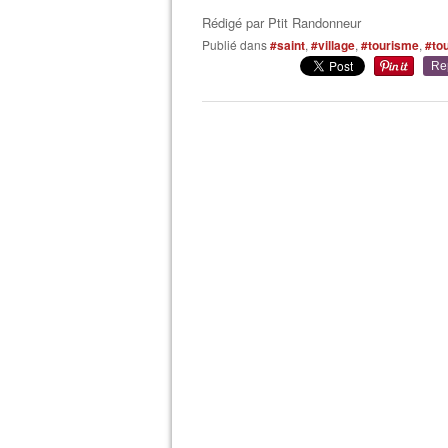
Rédigé par
Ptit Randonneur
Publié dans
#saint
,
#village
,
#tourisme
,
#to
Re