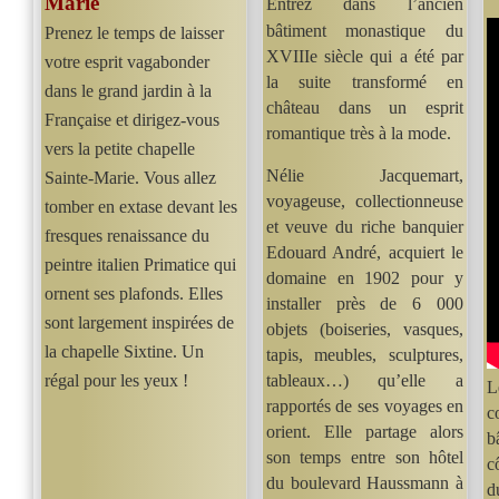
Marie
Entrez dans l’ancien
bâtiment monastique du
Prenez le temps de laisser
XVIIIe siècle qui a été par
votre esprit vagabonder
la suite transformé en
dans le grand jardin à la
château dans un esprit
Française et dirigez-vous
romantique très à la mode.
vers la petite chapelle
Nélie Jacquemart,
Sainte-Marie. Vous allez
voyageuse, collectionneuse
tomber en extase devant les
et veuve du riche banquier
fresques renaissance du
Edouard André, acquiert le
peintre italien Primatice qui
domaine en 1902 pour y
ornent ses plafonds. Elles
installer près de 6 000
sont largement inspirées de
objets (boiseries, vasques,
la chapelle Sixtine. Un
tapis, meubles, sculptures,
régal pour les yeux !
tableaux…) qu’elle a
L
rapportés de ses voyages en
c
orient. Elle partage alors
b
son temps entre son hôtel
c
du boulevard Haussmann à
d