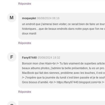
Répondre
M
moqueplet
06/08/2024 06:16
un endroit que j'aimerai bien visiter, ce serait bien de faire un to
historiques....que de beaux endroits dans notre pays que l'on ne c
doux mardi
Répondre
F
Fany97440
05/08/2024 19:32
Bonsoir mon cher Alain<br /> Tu fais vraiment de superbes article
beaux albums photos, j'admire ta belle présentation, tu es un pro
MacBook qui fait des siennes, problème avec les touches, il est co
/> J’espère que ta journée du lundi s’est bien passée et je te souh
Gros bisous d’amitié.<br /> https://fany97440.blogspot.com/<br /
Répondre