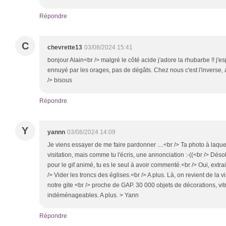
Répondre
C
chevrette13
03/08/2024 15:41
bonjour Alain<br /> malgré le côté acide j'adore la rhubarbe !! j'
ennuyé par les orages, pas de dégâts. Chez nous c'est l'inverse, a
/> bisous
Répondre
Y
yannn
03/08/2024 14:09
Je viens essayer de me faire pardonner ....<br /> Ta photo à laquell
visitation, mais comme tu l'écris, une annonciation :-((<br /> Désol
pour le gif animé, tu es le seul à avoir commenté.<br /> Oui, extra
/> Vider les troncs des églises.<br /> A plus. Là, on revient de la v
notre gite <br /> proche de GAP. 30 000 objets de décorations, vi
indéménageables. A plus. > Yann
Répondre