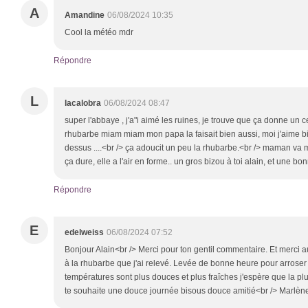
A
Amandine
06/08/2024 10:35
Cool la météo mdr
Répondre
L
lacalobra
06/08/2024 08:47
super l'abbaye , j'a"i aimé les ruines, je trouve que ça donne un ce
rhubarbe miam miam mon papa la faisait bien aussi, moi j'aime bi
dessus ....<br /> ça adoucit un peu la rhubarbe.<br /> maman va m
ça dure, elle a l'air en forme.. un gros bizou à toi alain, et une b
Répondre
E
edelweiss
06/08/2024 07:52
Bonjour Alain<br /> Merci pour ton gentil commentaire. Et merci au
à la rhubarbe que j'ai relevé. Levée de bonne heure pour arroser 
températures sont plus douces et plus fraîches j'espère que la plui
te souhaite une douce journée bisous douce amitié<br /> Marlè