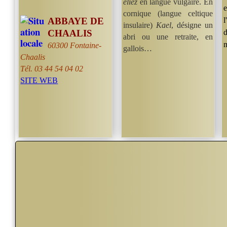
eliez
en langue vulgaire. En
cornique (langue celtique
ABBAYE DE
l
insulaire)
Kael
, désigne un
CHAALIS
d
abri ou une retraite, en
60300
Fontaine-
gallois…
Chaalis
Tél.
03 44 54 04 02
SITE WEB