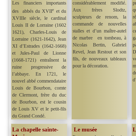
Les financiers importants
considérablement modifié.
p
e
Aux frères Slodtz,
q
des abbés du XVII
et du
sculpteurs de renom, la
r
XVIIIe siècle, le cardinal
commande de nouvelles
a
Louis II de Lorraine (1602
stalles et d’un maître-autel
c
1621), Charles-Louis de
de marbre en tombeau, à
g
Lorraine (1621-1642), Jean
Nicolas Bertin, Gabriel
p
XI d’Estrades (1642-1668)
Revel, Jean Restout et son
D
et Jules-Paul de Lionne
fils, de nouveaux tableaux
v
(1668-1721) entraînent la
pour la décoration.
m
ruine progressive de
d
l’abbaye. En 1721, le
d
nouvel abbé commendataire
Louis de Bourbon, comte
de Clermont, frère du duc
de Bourbon, est le cousin
de Louis XV et le petit-fils
du Grand Condé.
La chapelle sainte-
Le musée
L