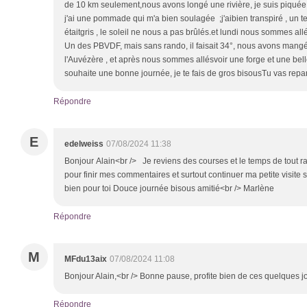
de 10 km seulement,nous avons longé une rivière, je suis piquée
j'ai une pommade qui m'a bien soulagée ;j'aibien transpiré , un 
étaitgris , le soleil ne nous a pas brûlés.et lundi nous sommes all
Un des PBVDF, mais sans rando, il faisait 34°, nous avons mangé
l'Auvézère , et après nous sommes allésvoir une forge et une belle
souhaite une bonne journée, je te fais de gros bisousTu vas repart
Répondre
E
edelweiss
07/08/2024 11:38
Bonjour Alain<br /> Je reviens des courses et le temps de tout ra
pour finir mes commentaires et surtout continuer ma petite visite su
bien pour toi Douce journée bisous amitié<br /> Marlène
Répondre
M
MFdu13aix
07/08/2024 11:08
Bonjour Alain,<br /> Bonne pause, profite bien de ces quelques j
Répondre