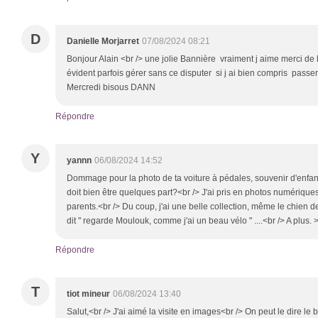
D
Danielle Morjarret
07/08/2024 08:21
Bonjour Alain <br /> une jolie Bannière vraiment j aime merci de l
évident parfois gérer sans ce disputer si j ai bien compris passe
Mercredi bisous DANN
Répondre
Y
yannn
06/08/2024 14:52
Dommage pour la photo de ta voiture à pédales, souvenir d'enfan
doit bien être quelques part?<br /> J'ai pris en photos numériqu
parents.<br /> Du coup, j'ai une belle collection, même le chien d
dit " regarde Moulouk, comme j'ai un beau vélo " ....<br /> A plus.
Répondre
T
tiot mineur
06/08/2024 13:40
Salut,<br /> J'ai aimé la visite en images<br /> On peut le dire le 