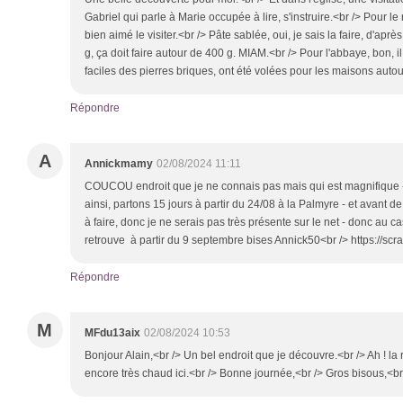
Gabriel qui parle à Marie occupée à lire, s'instruire.<br /> Pour l
bien aimé le visiter.<br /> Pâte sablée, oui, je sais la faire, d'apr
g, ça doit faire autour de 400 g. MIAM.<br /> Pour l'abbaye, bon, il 
faciles des pierres briques, ont été volées pour les maisons auto
Répondre
A
Annickmamy
02/08/2024 11:11
COUCOU endroit que je ne connais pas mais qui est magnifique - 
ainsi, partons 15 jours à partir du 24/08 à la Palmyre - et avant de 
à faire, donc je ne serais pas très présente sur le net - donc au c
retrouve à partir du 9 septembre bises Annick50<br /> https://scr
Répondre
M
MFdu13aix
02/08/2024 10:53
Bonjour Alain,<br /> Un bel endroit que je découvre.<br /> Ah ! la rh
encore très chaud ici.<br /> Bonne journée,<br /> Gros bisous,<b