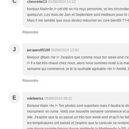
C
chevrette13
05/08/2024 14:22
bonjour Alain<br /> cet été on n'a reçu personne, vu les circonsta
quelqu'un. Les mois de Juin et Septembre sont meilleurs pour l
Mais il me semble que vous deviez retourner en cure bientôt ??<
Répondre
J
jacques05100
05/08/2024 12:00
Bonjour @lain.<br /> J'espère que comme nous ton week-end c'est
/> Il a fait très chaud chez nous, alors nous sommes resté à la ma
semaine qui commence, je te la souhaite agréable.<br /> Amitié,
Répondre
E
edelweiss
05/08/2024 09:02
Bonjour Alain <br /> Tes photos sont superbes mais il faudra le d
monument en ruine. Voilà une nouvelle semaine commence et u
vite. J'espère que tu as passé un très bon week-end et qu'il ne fait
les températures ont baissé et j'espère que la canicule ne revien
une douce journée bisous douce amitié<br /> Marlène<br /> PS: je