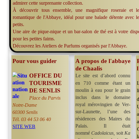
admirer cette surprenante collection.
À découvrir tous ensemble, une magnifique roseraie et l
romantique de l'Abbaye, idéal pour une balade détente avec le
petits.
Une aire de pique-nique et un bar-salon de thé est à votre disp
pour les petites faims.
Découvrez les Ateliers de Parfums organisés par l'Abbaye.
Pour vous guider
A propos de l'abbaye
de Chaalis
OFFICE DU
Le site est d’abord connu
TOURISME
en 710 comme étant un
S
DE SENLI
moulin à eau pour le grain
inclus dans le domaine
Place du Parvis
royal mérovingien de Ver-
Notre-Dame
U
sur-Launette, l’une des
60300 Senlis
résidences des Maires du
Tél.
03 44 53 06 40
Palais. Il était
SITE WEB
nommé
Cadolaicus,
soit
Ka