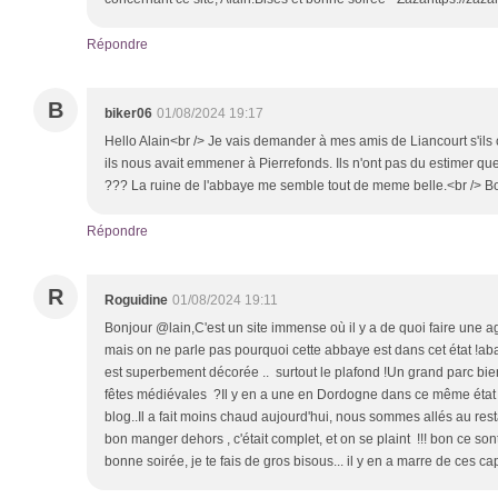
Répondre
B
biker06
01/08/2024 19:17
Hello Alain<br /> Je vais demander à mes amis de Liancourt s'ils 
ils nous avait emmener à Pierrefonds. Ils n'ont pas du estimer que
??? La ruine de l'abbaye me semble tout de meme belle.<br /> B
Répondre
R
Roguidine
01/08/2024 19:11
Bonjour @lain,C'est un site immense où il y a de quoi faire une ag
mais on ne parle pas pourquoi cette abbaye est dans cet état !a
est superbement décorée .. surtout le plafond !Un grand parc bien 
fêtes médiévales ?Il y en a une en Dordogne dans ce même état , 
blog..Il a fait moins chaud aujourd'hui, nous sommes allés au rest
bon manger dehors , c'était complet, et on se plaint !!! bon ce so
bonne soirée, je te fais de gros bisous... il y en a marre de ces capt