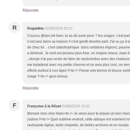
Répondre
R
Roguidine
02/08/2024 20:21
Coucou @lain,Hé bien, tu as dû avoir peur ? les orages c'est parf
il est seul dans sa maison !! c'est gentil devotre part; J'ai vu ça à l
de chez toi . c'est catastrophique dans certaines régions, pauvre
a diminué , le vent est devenu plus frais .on respire mieux, mais 
, alorsje n'ai pas envie de faire de randonnées avec des chaleurs p
me baladerai avec ma petite chienne et ce sera plus cool, on verra p
efforts surtout à nos âges !!<br /> Passe une bonne et douce soiré
orage ?<br /> gros bisous
Répondre
F
Françoise à la Réuni
02/08/2024 19:31
Bonsoir mon cher Alain<br /> Je viens pour te piquer un bon morc
j'adore !!<br /> Quel sublime endroit, cette abbaye est vraiment r
ravissante église, belle chapelle, de belles archives et un musée