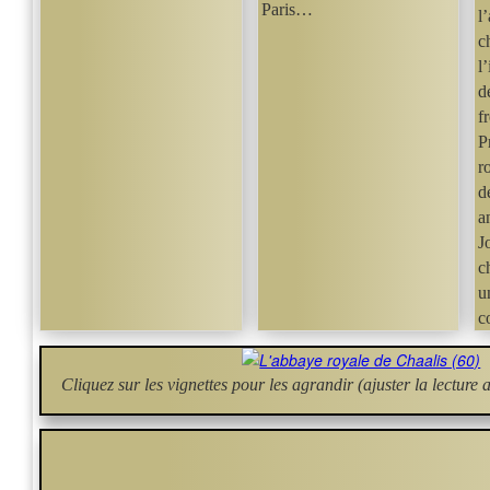
Paris…
l
c
l
d
f
P
r
d
a
J
c
u
c
Cliquez sur les vignettes pour les agrandir (ajuster la lecture 