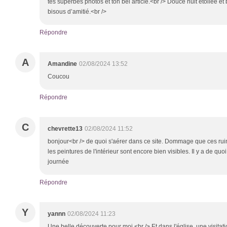
tes superbes photos et ton bel article.<br /> Douce nuit étoilée e
bisous d’amitié.<br />
Répondre
A
Amandine
02/08/2024 13:52
Coucou
Répondre
C
chevrette13
02/08/2024 11:52
bonjour<br /> de quoi s'aérer dans ce site. Dommage que ces rui
les peintures de l'intérieur sont encore bien visibles. Il y a de quoi
journée
Répondre
Y
yannn
02/08/2024 11:23
Une belle découverte pour moi.<br /> Et dans l'église, une visitat