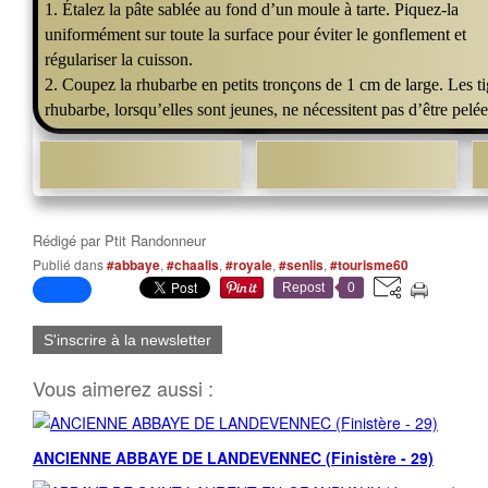
1. Étalez la pâte sablée au fond d’un moule à tarte. Piquez-la
uniformément sur toute la surface pour éviter le gonflement et
régulariser la cuisson.
2. Coupez la rhubarbe en petits tronçons de 1 cm de large. Les t
rhubarbe, lorsqu’elles sont jeunes, ne nécessitent pas d’être pel
Rédigé par
Ptit Randonneur
Publié dans
#abbaye
,
#chaalis
,
#royale
,
#senlis
,
#tourisme60
Repost
0
S'inscrire à la newsletter
Vous aimerez aussi :
ANCIENNE ABBAYE DE LANDEVENNEC (Finistère - 29)