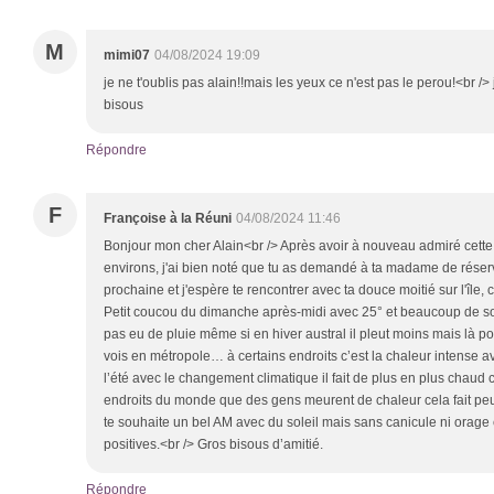
M
mimi07
04/08/2024 19:09
je ne t'oublis pas alain!!mais les yeux ce n'est pas le perou!<br /
bisous
Répondre
F
Françoise à la Réuni
04/08/2024 11:46
Bonjour mon cher Alain<br /> Après avoir à nouveau admiré cette
environs, j'ai bien noté que tu as demandé à ta madame de réserv
prochaine et j'espère te rencontrer avec ta douce moitié sur l'île, c
Petit coucou du dimanche après-midi avec 25° et beaucoup de sol
pas eu de pluie même si en hiver austral il pleut moins mais là pou
vois en métropole… à certains endroits c’est la chaleur intense a
l’été avec le changement climatique il fait de plus en plus chaud 
endroits du monde que des gens meurent de chaleur cela fait peur e
te souhaite un bel AM avec du soleil mais sans canicule ni orage
positives.<br /> Gros bisous d’amitié.
Répondre