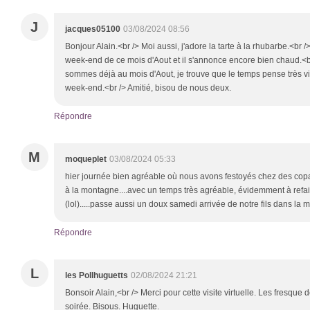
J
jacques05100
03/08/2024 08:56
Bonjour Alain.<br /> Moi aussi, j'adore la tarte à la rhubarbe.<br
week-end de ce mois d'Aout et il s'annonce encore bien chaud.<
sommes déjà au mois d'Aout, je trouve que le temps pense très vi
week-end.<br /> Amitié, bisou de nous deux.
Répondre
M
moqueplet
03/08/2024 05:33
hier journée bien agréable où nous avons festoyés chez des co
à la montagne....avec un temps très agréable, évidemment à refair
(lol).....passe aussi un doux samedi arrivée de notre fils dans la ma
Répondre
L
les Pollhuguetts
02/08/2024 21:21
Bonsoir Alain,<br /> Merci pour cette visite virtuelle. Les fresque 
soirée. Bisous. Huguette.