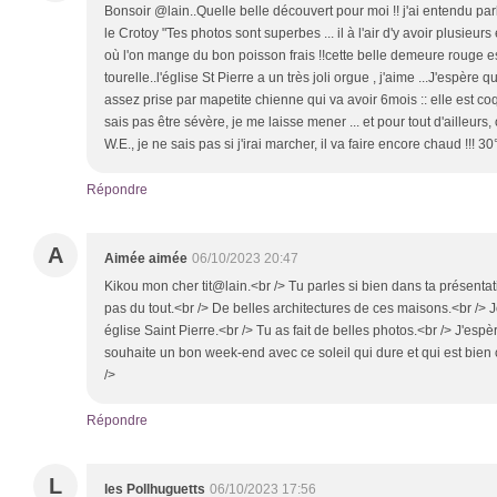
Bonsoir @lain..Quelle belle découvert pour moi !! j'ai entendu p
le Crotoy "Tes photos sont superbes ... il à l'air d'y avoir plusieurs
où l'on mange du bon poisson frais !!cette belle demeure rouge e
tourelle..l'église St Pierre a un très joli orgue , j'aime ...J'espère 
assez prise par mapetite chienne qui va avoir 6mois :: elle est coq
sais pas être sévère, je me laisse mener ... et pour tout d'ailleurs,
W.E., je ne sais pas si j'irai marcher, il va faire encore chaud !!! 
Répondre
A
Aimée aimée
06/10/2023 20:47
Kikou mon cher tit@lain.<br /> Tu parles si bien dans ta présenta
pas du tout.<br /> De belles architectures de ces maisons.<br /> Jol
église Saint Pierre.<br /> Tu as fait de belles photos.<br /> J'espè
souhaite un bon week-end avec ce soleil qui dure et qui est bien
/>
Répondre
L
les Pollhuguetts
06/10/2023 17:56