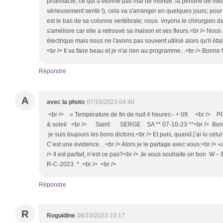
pharmacie, ce qui a étonné pas mal de monde: la pénurie de mé
sérieusement sentir !), cela va s'arranger en quelques jours; pour
est le bas de sa colonne vertébrale; nous voyons le chirurgien 
s'améliore car elle a retrouvé sa maison et ses fleurs.<br /> No
électrique mais nous ne l'avons pas souvent utilisé alors qu'il étai
<br /> Il va faire beau et je n'ai rien au programme...<br /> Bonne
Répondre
A
avec la photo
07/10/2023 04:40
<br /> « Température de fin de nuit 4 heures:- + 09. <br /> 
& soleil <br /> Saint: SERGE SA ** 07-10-23 **<br /> Bonjou
je suis toujours les bons dictons.<br /> Et puis, quand j’ai lu celui-
C’est une évidence…<br /> Alors je le partage avec vous:<br /> «
/> Il est parfait, n’est ce pas?<br /> Je vous souhaite un bon W –
R-C-2023 * .<br /> <br />
Répondre
R
Roguidine
06/10/2023 23:17