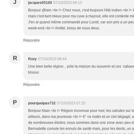
J
jacques05100
07/10/2023 09:13
Bonjour @lain.<br /> Chez nous, c'est toujours l'été indien.<br /
mais c'est tant mieux pour ma cuve à mazout, elle est contente m
J'en ai quand même commandé pour Lundi, car son prix a un peu 
week-end.<br /> Amitié, bisou de nous deux.
Répondre
R
Rozy
07/10/2023 08:44
Une bien belle région... jolie la maison du souvenir et ces caban
bisous
Répondre
P
pourquoipas732
07/10/2023 07:25
Bonjour Alain.<br /> Région inconnue pour moi; les cahutes sur la
ailleurs, dans ma jeunesse.<br /> 6° ce matin et un ciel dégagé; av
de nombreuses étoiles; nous sommes dans une zone avec peu de 
Bernadette cumule les ennuis de santé mais, pour les dents, un an