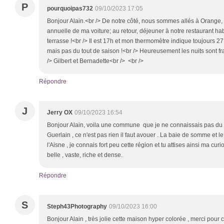
P
pourquoipas732
09/10/2023 17:05
Bonjour Alain.<br /> De notre côté, nous sommes allés à Orange, 
annuelle de ma voiture; au retour, déjeuner à notre restaurant hab
terrasse !<br /> Il est 17h et mon thermomètre indique toujours 27°
mais pas du tout de saison !<br /> Heureusement les nuits sont fr
/> Gilbert et Bernadette<br /> <br />
Répondre
J
Jerry OX
09/10/2023 16:54
Bonjour Alain, voila une commune que je ne connaissais pas du tou
Guerlain , ce n'est pas rien il faut avouer . La baie de somme et le
l'Aisne , je connais fort peu cette région et tu attises ainsi ma cur
belle , vaste, riche et dense.
Répondre
S
Steph43Photography
09/10/2023 16:00
Bonjour Alain , très jolie cette maison hyper colorée , merci pour 