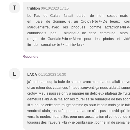
T
trublion
06/10/2023 17:15
Le Pas de Calais faisait partie de mon secteur, mai
en baie de Somme, et au Crotoy !<br /> De beaux coi
Marquenterre, avec les phoques comme attraction !<br
connaissais pas l' historique de cette commune, alors
rouge de Guerlain !<br /> Merci pour tes photos et 
fin de semaine<br /> amitié<br />
Répondre
L
LACA
06/10/2023 16:30
ja'ime beaucoup la baie de somme avec mon mari on allait souvent
et au retour des vacances fin aout souvent, ça nous aidait à support
crotoy j'y suis passée on y a manger un délicieux plateau de fruits d
demeures <br /> la maison les tourelles se remarque de loin et on 
!!! curieuse cette ocre rouge comme ça pour le coin mais ça le fait 
vendredi alain, rassurée pour maman ce n'est pas la covid qu'elle
verra le medecin dans 8jrs pour une auscultation et voir que tout e
toujours des frayeurs. <br /> je t'embrasse , bonne fin de semaine à 