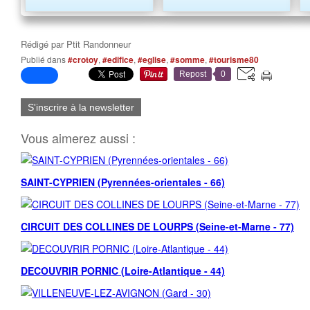
Rédigé par
Ptit Randonneur
Publié dans
#crotoy
,
#edifice
,
#eglise
,
#somme
,
#tourisme80
Repost
0
S'inscrire à la newsletter
Vous aimerez aussi :
SAINT-CYPRIEN (Pyrennées-orientales - 66)
CIRCUIT DES COLLINES DE LOURPS (Seine-et-Marne - 77)
DECOUVRIR PORNIC (Loire-Atlantique - 44)