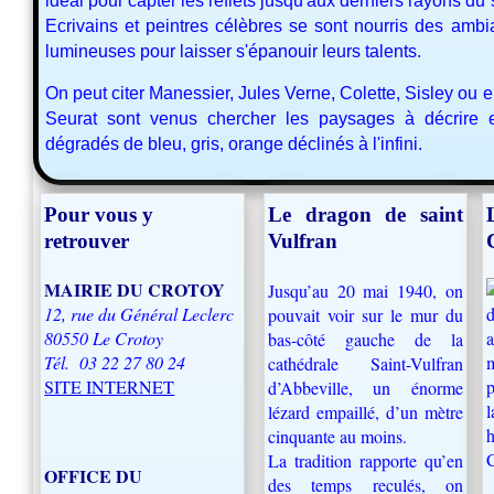
idéal pour capter les reflets jusqu'aux derniers rayons du s
Ecrivains et peintres célèbres se sont nourris des amb
lumineuses pour laisser s'épanouir leurs talents.
On peut citer Manessier, Jules Verne, Colette, Sisley ou 
Seurat sont venus chercher les paysages à décrire e
dégradés de bleu, gris, orange déclinés à l'infini.
Pour vous y
Le dragon de saint
retrouver
Vulfran
MAIRIE DU CROTOY
Jusqu’au 20 mai 1940, on
12, rue du Général Leclerc
pouvait voir sur le mur du
80550 Le Crotoy
bas-côté gauche de la
Tél.
03 22 27 80 24
cathédrale Saint-Vulfran
SITE INTERNET
d’Abbeville, un énorme
lézard empaillé, d’un mètre
h
cinquante au moins.
C
La tradition rapporte qu’en
OFFICE DU
des temps reculés, on