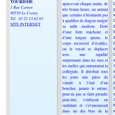
TOURISME
apercevait chaque matin, de
1 Rue Carnot
p
très bonne heure, un animal
80550 Le Crotoy
que certains n’hésitaient pas
Tél.
03 22 23 62 65
C
à qualifier de dragon malgré
SITE INTERNET
d
sa taille modeste. Doté
d’une forte mâchoire et
d’une longue queue, le
corps recouvert d’écailles,
on le voyait se déplacer
C
avec une rapidité
u
surprenante dans les rues et
les ruelles qui entouraient la
collégiale. Il dérobait tous
les jours une pièce de
p
viande à l’étal d’un
boucher, jamais le même,
pour ne pas se faire prendre
1
peut-être, s’enfuyait en
ondulant et s’évanouissait
r
dans un des bras de la