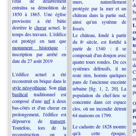
l'état de délabrement
murs, naturellement
d
entraîna sa démolition de
protégée par la mer et un
b
1850 à 1865. Une église
château dans la partie sud,
e
provisoire a été bâtie
ainsi qu'un système de
L
derrière le
chœur
actuel, le
fossés.
c
temps des travaux. L'édifice
Le château, fondé à partir
l
est protégé en tant que
du 8ᵉ siècle, est fortifié à
t
monument historique
:
partir de 1340 : il se
l
inscription par arrêté en
composait d'un donjon avec
c
date du 27 août 2019
quatre tours rondes. De ces
d
systèmes défensifs, il ne
C
L'édifice actuel a été
reste rien, hormis quelques
e
reconstruit en brique dans le
pans de l'ancienne enceinte
a
style néogothique
. Son
plan
urbaine [fig. 1, 2, 20]. La
p
basilical
traditionnel est
population du chef-lieu se
composé d'une
nef
à deux
concentre dans cet espace
O
bas-côtés et d'un chœur en
clos, où un incendie détruit
p
prolongement, l'édifice est
64 maisons en 1799.
r
dépourvu de
transept
.
u
Le cadastre de 1828 montre
Toutefois, lors de la
g
qu'à cette époque,
reconstruction, on a