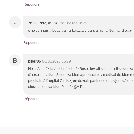
Répondre
.
.♥*¨*•.¸¸❤✿¸.¤*¨¨*¤
06/10/2023 16:29
et je connais ...beau par là-bas....toujours aimé la Normandie...♥
Répondre
B
biker06
06/10/2023 15:29
Hello Alain``<br /> <br /> <br /> Soso devrait sortir lundi si tout 
d'hospitalisation. Si tout va bien apres son rdv médical de Mercre
prochain à l'hopital Cimiez, on devrait partir quelques jours à des
chez toi tout va bien ?<br /> @+ Pat
Répondre