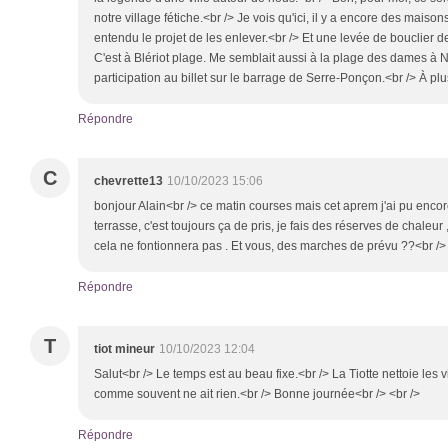
notre village fétiche.<br /> Je vois qu'ici, il y a encore des maisons
entendu le projet de les enlever.<br /> Et une levée de bouclier de
C'est à Blériot plage. Me semblait aussi à la plage des dames à N
participation au billet sur le barrage de Serre-Ponçon.<br /> À pl
Répondre
C
chevrette13
10/10/2023 15:06
bonjour Alain<br /> ce matin courses mais cet aprem j'ai pu encor
terrasse, c'est toujours ça de pris, je fais des réserves de chaleur
cela ne fontionnera pas . Et vous, des marches de prévu ??<br />
Répondre
T
tiot mineur
10/10/2023 12:04
Salut<br /> Le temps est au beau fixe.<br /> La Tiotte nettoie les 
comme souvent ne ait rien.<br /> Bonne journée<br /> <br />
Répondre