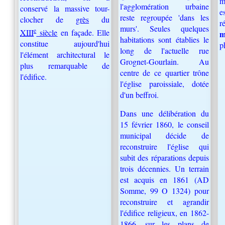
m
l'agglomération urbaine
conservé la massive tour-
e
reste regroupée 'dans les
clocher de
grès
du
r
murs'. Seules quelques
e
XIII
siècle
en façade. Elle
m
habitations sont établies le
constitue aujourd'hui
p
long de l'actuelle rue
l'élément architectural le
Grognet-Gourlain. Au
plus remarquable de
centre de ce quartier trône
l'édifice.
l'église paroissiale, dotée
d'un beffroi.
Dans une délibération du
15 février 1860, le conseil
municipal décide de
reconstruire l'église qui
subit des réparations depuis
trois décennies. Un terrain
est acquis en 1861 (AD
Somme, 99 O 1324) pour
reconstruire et agrandir
l'édifice religieux, en 1862-
1866, sur les plans de