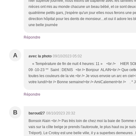
hier superbe journée, nous étions de baptême avec les familles r
nièces ont mis au monde chacune un beau bébé, et ce sont deux 
quatrième petits gars, j'espère qu'un jour elles nous ferons une pet
direction hôpital pour les dents de monsieur....et oui il adore les
une belle journée
Répondre
A
avec la photo
09/10/2023 05:02
« Température de fin de nuit 4 heures: 11 » <br /> HIER SO
09 -10-23 ** Saint : DENIS <br /> Bonjour ALAIN<br /> Que cette 
toutes les couleurs de la vie.<br /> Je vous envoie un arc en ci
votre lundi!<br /> Bonne semaine!<br /> AmiCalement<br /> . * 
Répondre
B
baroud27
08/10/2023 20:32
Bonsoir Alain <br /> Pas très loin de chez moi la baie de Somme 
vais sur la côte belge je prends l'autoroute, le plus haut ou je sui
Tréport). Le Crotoy est une belle ville, il y a superbes demeure