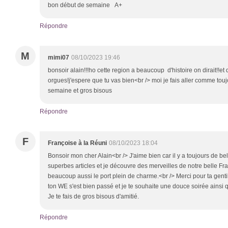
bon début de semaine A+
Répondre
M
mimi07
08/10/2023 19:46
bonsoir alain!!!ho cette region a beaucoup d'histoire on dirait!!et
orgues!j'espere que tu vas bien<br /> moi je fais aller comme to
semaine et gros bisous
Répondre
F
Françoise à la Réuni
08/10/2023 18:04
Bonsoir mon cher Alain<br /> J'aime bien car il y a toujours de bell
superbes articles et je découvre des merveilles de notre belle Fra
beaucoup aussi le port plein de charme.<br /> Merci pour ta gentil
ton WE s'est bien passé et je te souhaite une douce soirée ainsi qu
Je te fais de gros bisous d'amitié.
Répondre