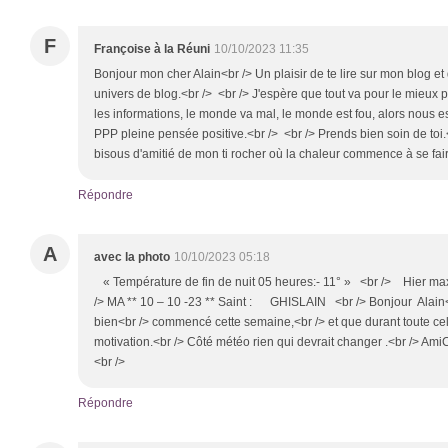
F
Françoise à la Réuni
10/10/2023 11:35
Bonjour mon cher Alain<br /> Un plaisir de te lire sur mon blog e
univers de blog.<br /> <br /> J'espère que tout va pour le mieux p
les informations, le monde va mal, le monde est fou, alors nous e
PPP pleine pensée positive.<br /> <br /> Prends bien soin de toi
bisous d'amitié de mon ti rocher où la chaleur commence à se fair
Répondre
A
avec la photo
10/10/2023 05:18
« Température de fin de nuit 05 heures:- 11° » <br /> Hier 
/> MA ** 10 – 10 -23 ** Saint : GHISLAIN <br /> Bonjour Alain
bien<br /> commencé cette semaine,<br /> et que durant toute cel
motivation.<br /> Côté météo rien qui devrait changer .<br /> Ami
<br />
Répondre