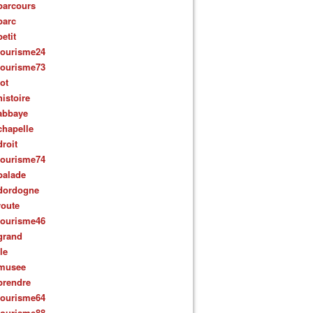
parcours
parc
petit
tourisme24
tourisme73
lot
histoire
abbaye
chapelle
droit
tourisme74
balade
dordogne
route
tourisme46
grand
ile
musee
prendre
tourisme64
tourisme88