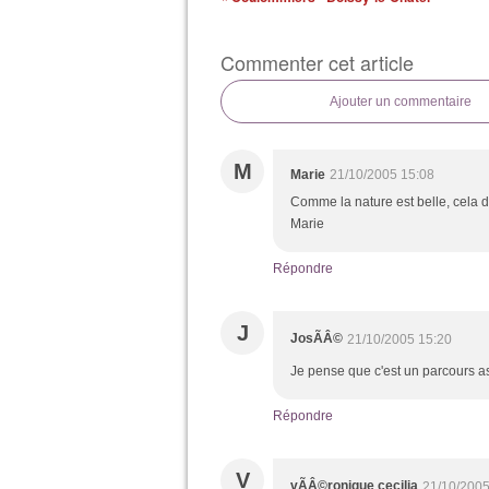
Commenter cet article
Ajouter un commentaire
M
Marie
21/10/2005 15:08
Comme la nature est belle, cela 
Marie
Répondre
J
JosÃÂ©
21/10/2005 15:20
Je pense que c'est un parcours a
Répondre
V
vÃÂ©ronique cecilia
21/10/2005