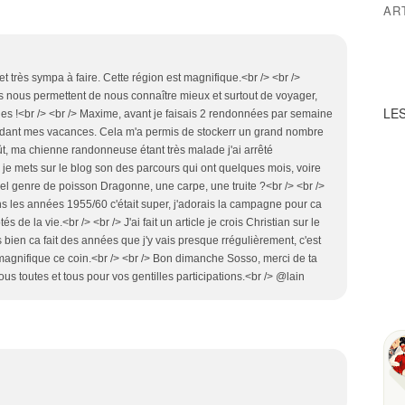
AR
et très sympa à faire. Cette région est magnifique.<br /> <br />
s nous permettent de nous connaître mieux et surtout de voyager,
LES
nes !<br /> <br /> Maxime, avant je faisais 2 rendonnées par semaine
ndant mes vacances. Cela m'a permis de stockerr un grand nombre
t, ma chienne randonneuse étant très malade j'ai arrêté
je mets sur le blog son des parcours qui ont quelques mois, voire
el genre de poisson Dragonne, une carpe, une truite ?<br /> <br />
s les années 1955/60 c'était super, j'adorais la campagne pour ca
 de la vie.<br /> <br /> J'ai fait un article je crois Christian sur le
s bien ca fait des années que j'y vais presque rrégulièrement, c'est
 magnifique ce coin.<br /> <br /> Bon dimanche Sosso, merci de ta
vous toutes et tous pour vos gentilles participations.<br /> @lain