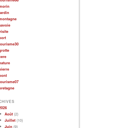
morin
jardin
montagne
savoie
visite
port
tourisme30
grotte
cere
nature
pierre
pont
tourisme07
bretagne
CHIVES
2026
Août
(2)
Juillet
(10)
Juin
(9)