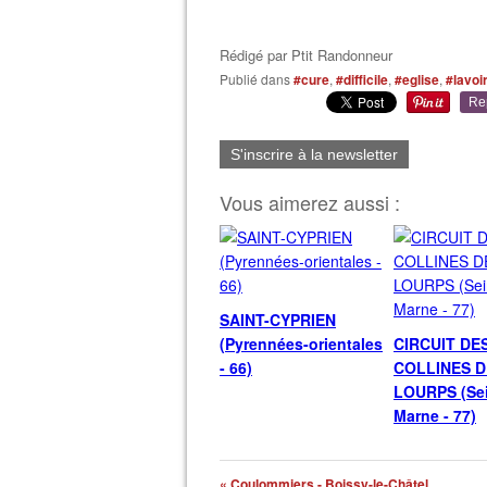
Rédigé par
Ptit Randonneur
Publié dans
#cure
,
#difficile
,
#eglise
,
#lavoi
Re
S'inscrire à la newsletter
Vous aimerez aussi :
SAINT-CYPRIEN
(Pyrennées-orientales
CIRCUIT DE
- 66)
COLLINES D
LOURPS (Sei
Marne - 77)
« Coulommiers - Boissy-le-Châtel