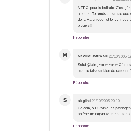
MERCI pour la ballade. C'est géni
ailleurs...Te rends tu compte que
de la Martinique...et toi qui nous f
blogers!!!
Répondre
M
Maxime JaffrÃÂ©
21/10/2005 1
Salut @lain , <br /> <br /> C ' es
moi , tu fais combien de randonné
Répondre
S
sieglind
21/10/2005 20:10
Ce coin, oui! J'aime les paysages 
antèrieure lol)<br /> Je note! c'es
Répondre