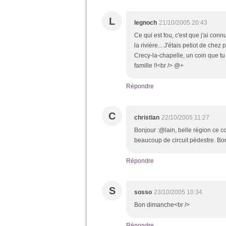
L
legnoch
21/10/2005 20:43
Ce qui est fou, c'est que j'ai co
la rivière... J'étais petiot de che
Crecy-la-chapelle, un coin que tu
famille !!<br /> @+
Répondre
C
christian
22/10/2005 11:27
Bonjour :@lain, belle région ce c
beaucoup de circuit pédestre. B
Répondre
S
sosso
23/10/2005 10:34
Bon dimanche<br />
Répondre