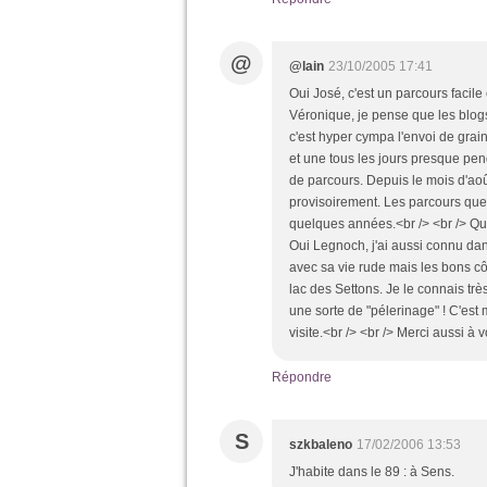
@
@lain
23/10/2005 17:41
Oui José, c'est un parcours facile 
Véronique, je pense que les blog
c'est hyper cympa l'envoi de grai
et une tous les jours presque pe
de parcours. Depuis le mois d'aoû
provisoirement. Les parcours que 
quelques années.<br /> <br /> Qu
Oui Legnoch, j'ai aussi connu dan
avec sa vie rude mais les bons côtés
lac des Settons. Je le connais trè
une sorte de "pélerinage" ! C'est
visite.<br /> <br /> Merci aussi à 
Répondre
S
szkbaleno
17/02/2006 13:53
J'habite dans le 89 : à Sens.