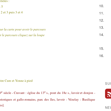
lières :
t 5
 2 et 3 puis 3 et 4
sur la carte pour avoir le parcours
 le parcours cliquez sur la loupe
tre Cure et Yonne à pied
SU
e
e
9
siècle - Cravant : église du 13
s., pont du 18e s., lavoir et donjon -
storiques et gallo-romains, parc des îles, lavoir - Vézelay : Basilique
ns].
NE