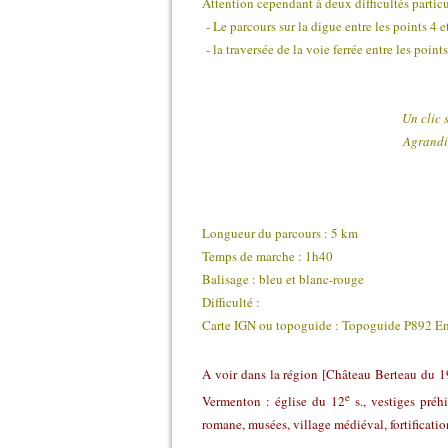
Attention cependant à deux difficultés particu
- Le parcours sur la digue entre les points 4 e
- la traversée de la voie ferrée entre les points
Un clic 
Agrandir
Longueur du parcours : 5 km
Temps de marche : 1h40
Balisage : bleu et blanc-rouge
Difficulté :
Carte IGN ou topoguide : Topoguide P892 En
A voir dans la région [Château Berteau du 1
e
Vermenton : église du 12
s., vestiges préhi
romane, musées, village médiéval, fortificatio