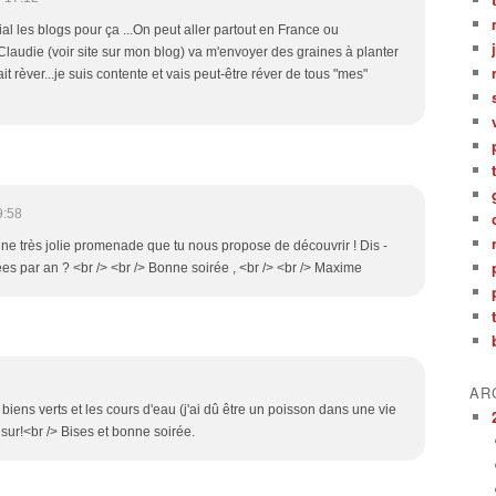
al les blogs pour ça ...On peut aller partout en France ou
 Claudie (voir site sur mon blog) va m'envoyer des graines à planter
ait rèver...je suis contente et vais peut-être réver de tous "mes"
9:58
t une très jolie promenade que tu nous propose de découvrir ! Dis -
es par an ? <br /> <br /> Bonne soirée , <br /> <br /> Maxime
AR
biens verts et les cours d'eau (j'ai dû être un poisson dans une vie
t sur!<br /> Bises et bonne soirée.