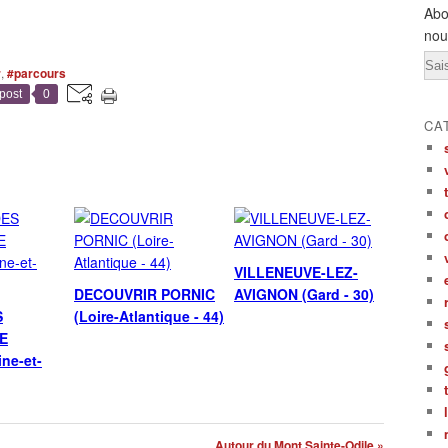
Abo
nou
Ema
r
,
#parcours
post
0
CA
VILLENEUVE-LEZ-
DECOUVRIR PORNIC
AVIGNON (Gard - 30)
S
(Loire-Atlantique - 44)
E
ne-et-
Autour du Mont Sainte-Odile »