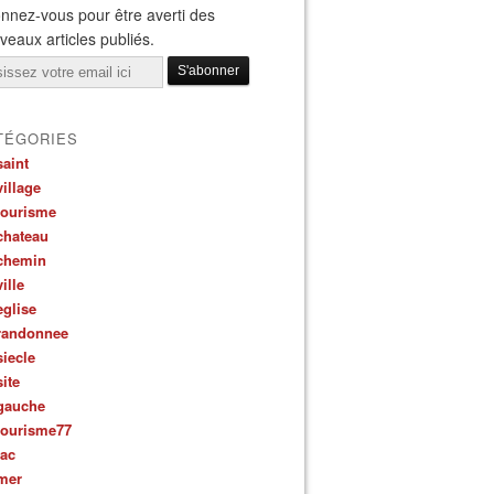
nnez-vous pour être averti des
veaux articles publiés.
il
TÉGORIES
saint
village
tourisme
chateau
chemin
ville
eglise
randonnee
siecle
site
gauche
tourisme77
lac
mer