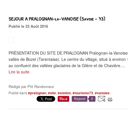
SEJOUR A PRALOGNAN-la-VANOISE (Savoie - 73)
Publié le 23 Août 2016
PRÉSENTATION DU SITE DE PRALOGNAN Pralognan-la-Vanoise es
vallée de Bozel (Tarentaise). Le centre du village, situé à environ 1
au confluent des vallées glaciaires de la Glière et de Chavière....
Lire la suite
Rédigé par
Ptit Randonneur
Publié dans
#pralognan
,
#site
,
#station
,
#tourisme73
,
#vanoise
Repost
0