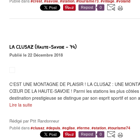
Publié dans
#crest
,
#savoie
,
#station
,
#tourisme73
,
#village
,
#voland
Repost
0
LA CLUSAZ (Haute-Savoie - 74)
Publié le 22 Décembre 2018
C'EST UNE MONTAGNE DE PLAISIR ! LA CLUSAZ : UNE MONT
CŒUR DE LA HAUTE-SAVOIE ! Parmi les stations les plus côtées d
destination prestigieuse se distingue par son esprit sportif et son 
Lire la suite
Rédigé par
Ptit Randonneur
Publié dans
#clusaz
,
#depuis
,
#eglise
,
#ferme
,
#station
,
#tourisme74
Repost
0