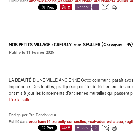
Publié dans
#mers-les-bains
,
#somme
,
#tourisme
,
#tourisme14
,
#villas
,
#
Repost
0
NOS PETITS VILLAGE : CREULLY-sur-SEULLES (Calvados - 14)
Publié le 11 Février 2025
LA BEAUTÉ D'UNE VILLE ANCIENNE Cette commune paraît avoir e
importance. Des fouilles, pratiquées pour le dé frichement des bois 
ont mis à jour les fondements d’anciennes murailles qui passent po
Lire la suite
Rédigé par
Ptit Randonneur
Publié dans
#tourisme14
,
#creully-sur-seulles
,
#calvados
,
#chateau
,
#egl
Repost
0