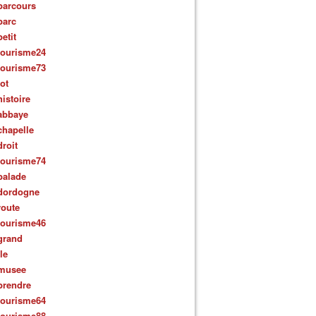
parcours
parc
petit
tourisme24
tourisme73
lot
histoire
abbaye
chapelle
droit
tourisme74
balade
dordogne
route
tourisme46
grand
ile
musee
prendre
tourisme64
tourisme88