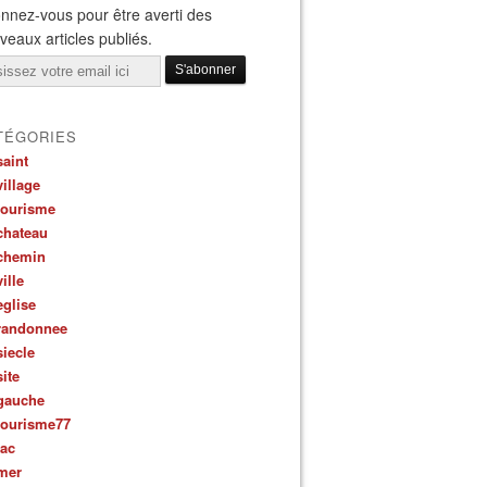
nnez-vous pour être averti des
veaux articles publiés.
il
TÉGORIES
saint
village
tourisme
chateau
chemin
ville
eglise
randonnee
siecle
site
gauche
tourisme77
lac
mer