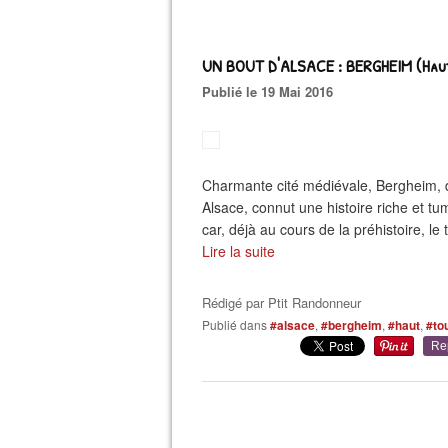
UN BOUT D'ALSACE : BERGHEIM (Haut
Publié le 19 Mai 2016
Charmante cité médiévale, Bergheim, de 
Alsace, connut une histoire riche et t
car, déjà au cours de la préhistoire, le 
Lire la suite
Rédigé par
Ptit Randonneur
Publié dans
#alsace
,
#bergheim
,
#haut
,
#to
Re