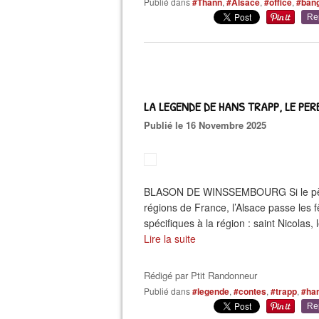
Publié dans
#Thann
,
#Alsace
,
#office
,
#ban
Re
LA LEGENDE DE HANS TRAPP, LE PE
Publié le 16 Novembre 2025
BLASON DE WINSSEMBOURG Si le père N
régions de France, l’Alsace passe les 
spécifiques à la région : saint Nicolas, 
Lire la suite
Rédigé par
Ptit Randonneur
Publié dans
#legende
,
#contes
,
#trapp
,
#ha
Re