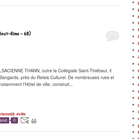
aut-Rhin - 68)
…
CIENNE THANN, outre la Collégiale Saint-Thiébaut, il
Bangards, près du Relais Culturel. De nombreuses rues et
otamment l'Hôtel de ville, construit...
urisme68
,
#ville
post
0