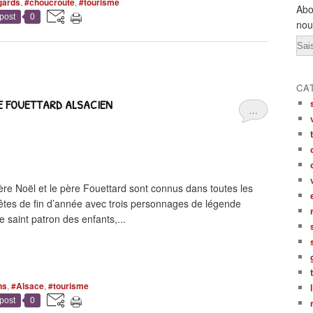
gards
,
#choucroute
,
#tourisme
Abo
post
0
nou
Ema
CA
RE FOUETTARD ALSACIEN
…
oël et le père Fouettard sont connus dans toutes les
fêtes de fin d’année avec trois personnages de légende
le saint patron des enfants,...
ns
,
#Alsace
,
#tourisme
post
0