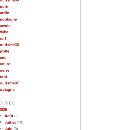
morin
jardin
montagne
savoie
visite
port
tourisme30
grotte
cere
nature
pierre
pont
tourisme07
bretagne
CHIVES
2026
Août
(2)
Juillet
(10)
Juin
(9)