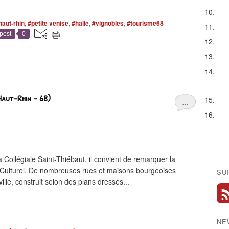
haut-rhin
,
#petite venise
,
#halle
,
#vignobles
,
#tourisme68
post
0
aut-Rhin - 68)
…
llégiale Saint-Thiébaut, il convient de remarquer la
Culturel. De nombreuses rues et maisons bourgeoises
SU
ille, construit selon des plans dressés...
NE