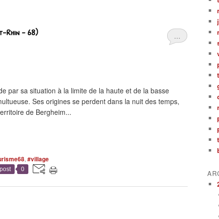
-Rhin - 68)
…
par sa situation à la limite de la haute et de la basse
umultueuse. Ses origines se perdent dans la nuit des temps,
territoire de Bergheim...
urisme68
,
#village
post
0
AR